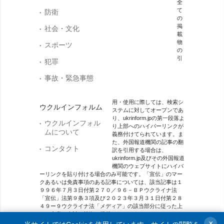
全
て
防衛
の
掲
社会・文化
載
物
スポーツ
の
引
犯罪
事故・緊急事態
用・使用に際しては、検索シ
ウクルインフォルム
ステムに対してオープンであ
り、ukrinform.jpの第一段落よ
ウクルインフォル
り上部へのハイパーリンクが
ムについて
義務付けてられています。ま
た、外国報道機関の記事の翻
コンタクト
訳を引用する場合は、
ukrinform.jp及びその外国報道
機関のウェブサイトにハイパ
ーリンクを貼り付ける場合のみ可能です。「宣伝」のマー
クあるいは免責事項のある記事については、該当記事は１
９９６年７月３日付第２７０／９６－ＢＰウクライナ法
「宣伝」法第９条３項及び２０２３年３月３１日付第２８
４９ー９ウクライナ法「メディア」の該当部分に従った上
で、合意／会計を根拠に掲載されています。
×