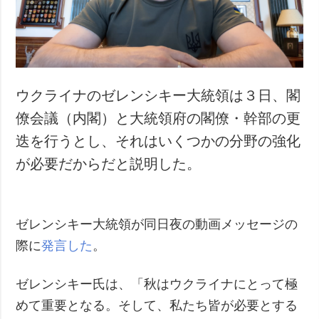
犯罪
事故・緊急事態
追加
サービス
特集
購読
ウクライナのゼレンシキー大統領は３日、閣
インタビュー
フォトバンク
僚会議（内閣）と大統領府の閣僚・幹部の更
写真
迭を行うとし、それはいくつかの分野の強化
動画
が必要だからだと説明した。
ゼレンシキー大統領が同日夜の動画メッセージの
際に
発言した
。
ゼレンシキー氏は、「秋はウクライナにとって極
めて重要となる。そして、私たち皆が必要とする