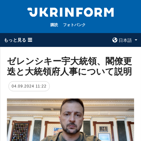
購読
フォトバンク
もっと見る ☰
日本語
×
ゼレンシキー宇大統領、閣僚更
迭と大統領府人事について説明
全てのトピック
ウクルインフォ
ルム
戦争
04.09.2024 11:22
ウクルインフォル
被占領地
ムについて
政治
コンタクト
経済・復興
防衛
社会・文化
スポーツ