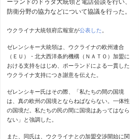
ーランドのドゥダ大統領と電話会談を行い、
犯罪
防衛分野の協力などについて協議を行った。
事故・緊急事態
ウクライナ大統領府広報室が
公表した
。
追加
サービス
特集
購読
ゼレンシキー大統領は、ウクライナの欧州連合
インタビュー
フォトバンク
（ＥＵ）・北大西洋条約機構（ＮＡＴＯ）加盟に
写真
おける支持をはじめ、ポーランドによる一貫した
動画
ウクライナ支持につき謝意を伝えた。
ゼレンシキー氏はその際、「私たちの間の国境
は、真の欧州の国境とならねばならない。一体性
の国境だ。私たちの民の間に国境はあってはなら
ない」と強調した。
また、同氏は、ウクライナとの加盟交渉開始に関