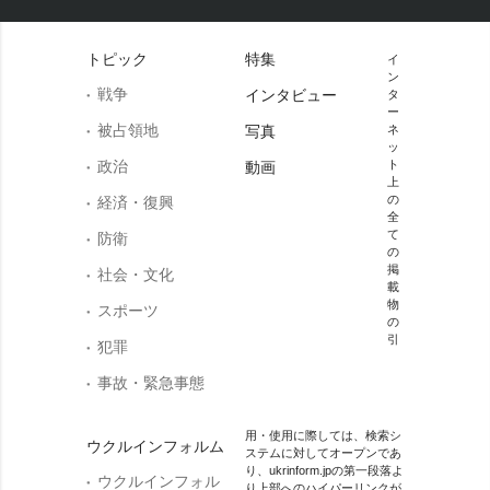
トピック
特集
イ
ン
戦争
インタビュー
タ
ー
被占領地
写真
ネ
ッ
政治
ト
動画
上
の
経済・復興
全
て
防衛
の
掲
社会・文化
載
物
スポーツ
の
引
犯罪
事故・緊急事態
用・使用に際しては、検索シ
ウクルインフォルム
ステムに対してオープンであ
り、ukrinform.jpの第一段落よ
ウクルインフォル
り上部へのハイパーリンクが