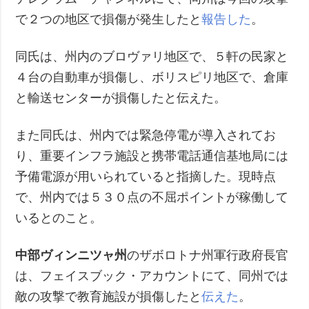
で２つの地区で損傷が発生したと
報告した
。
同氏は、州内のブロヴァリ地区で、５軒の民家と
４台の自動車が損傷し、ボリスピリ地区で、倉庫
と輸送センターが損傷したと伝えた。
また同氏は、州内では緊急停電が導入されてお
り、重要インフラ施設と携帯電話通信基地局には
予備電源が用いられていると指摘した。現時点
で、州内では５３０点の不屈ポイントが稼働して
いるとのこと。
中部ヴィンニツャ州
のザボロトナ州軍行政府長官
は、フェイスブック・アカウントにて、同州では
敵の攻撃で教育施設が損傷したと
伝えた
。