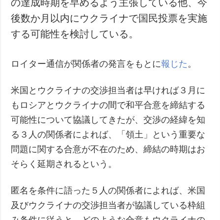
の達成時期を早めるよう主張している他、今
犯罪
後数か月以内にウクライナで国民投票を実施
事故・緊急事態
する可能性を検討している。
追加
サービス
ロイター通信が関係者の発言をもとに
報じた
。
特集
購読
インタビュー
フォトバンク
米国とウクライナの交渉担当者は早ければ３月に
写真
もロシアとウクライナの間で和平合意を締結する
動画
可能性について協議してきたが、交渉の経緯を知
る３人の関係者によれば、「領土」という重要な
問題に関する合意が不在のため、締結の時期はお
そらく延期されるという。
匿名を条件に語った５人の関係者によれば、米国
及びウクライナの交渉担当者が協議している枠組
み条件に従うと、どのような合意もウクライナの