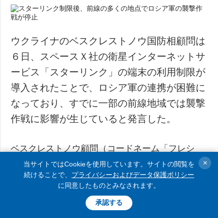
ウクライナのベスクレストノウ国防相顧問は
６日、スペースＸ社の衛星インターネットサ
ービス「スターリンク」の端末の利用制限が
導入されたことで、ロシア軍の連携が困難に
なっており、すでに一部の前線地域では襲撃
作戦に影響が生じていると発言した。
ベスクレストノウ顧問（コードネーム「フレシ
ュ」）がテレビ番組出演事に発言した。
×
当サイトではCookieを使用しています。サイトの閲覧を
続けることで、
プライバシーおよびデータ保護ポリシー
に同意したものとみなされます。
ベスクレストノウ氏は、ロシアにとって今回の制
承認する
限の影響は予想以上に大規模なものとなっている