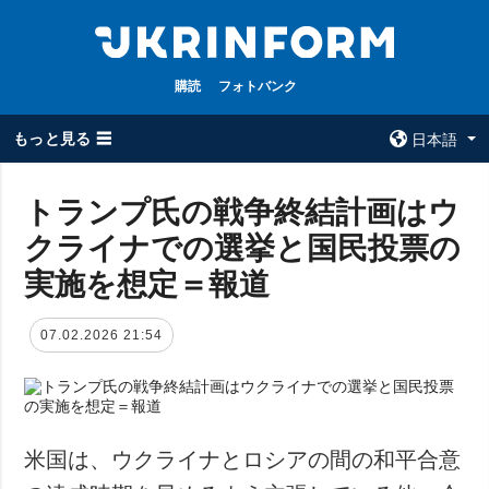
購読
フォトバンク
もっと見る ☰
日本語
×
トランプ氏の戦争終結計画はウ
クライナでの選挙と国民投票の
全てのトピック
ウクルインフォ
ルム
実施を想定＝報道
戦争
ウクルインフォル
被占領地
ムについて
07.02.2026 21:54
政治
コンタクト
経済・復興
防衛
社会・文化
米国は、ウクライナとロシアの間の和平合意
スポーツ