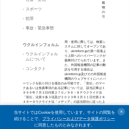
載
物
スポーツ
の
引
犯罪
事故・緊急事態
用・使用に際しては、検索シ
ウクルインフォルム
ステムに対してオープンであ
り、ukrinform.jpの第一段落よ
ウクルインフォル
り上部へのハイパーリンクが
ムについて
義務付けてられています。ま
た、外国報道機関の記事の翻
コンタクト
訳を引用する場合は、
ukrinform.jp及びその外国報道
機関のウェブサイトにハイパ
ーリンクを貼り付ける場合のみ可能です。「宣伝」のマー
クあるいは免責事項のある記事については、該当記事は１
９９６年７月３日付第２７０／９６－ＢＰウクライナ法
「宣伝」法第９条３項及び２０２３年３月３１日付第２８
４９ー９ウクライナ法「メディア」の該当部分に従った上
で、合意／会計を根拠に掲載されています。
×
当サイトではCookieを使用しています。サイトの閲覧を
オンラインメディア主体 メディア識別番号：R40-01421.
続けることで、
プライバシーおよびデータ保護ポリシー
に同意したものとみなされます。
© 2015-2026 Ukrinform. All rights reserved.