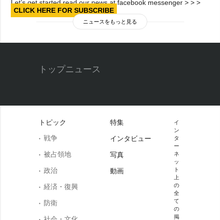
Let’s get started read our news at facebook messenger > > >
CLICK HERE FOR SUBSCRIBE
ニュースをもっと見る
トップニュース
トピック
特集
イ
ン
戦争
インタビュー
タ
ー
被占領地
写真
ネ
ッ
政治
ト
動画
上
の
経済・復興
全
て
防衛
の
掲
社会・文化