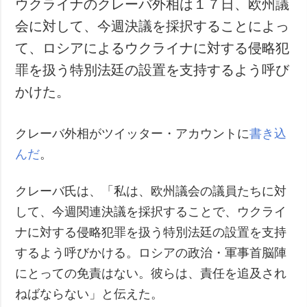
ウクライナのクレーバ外相は１７日、欧州議
犯罪
会に対して、今週決議を採択することによっ
事故・緊急事態
て、ロシアによるウクライナに対する侵略犯
罪を扱う特別法廷の設置を支持するよう呼び
追加
サービス
かけた。
特集
購読
インタビュー
フォトバンク
クレーバ外相がツイッター・アカウントに
書き込
写真
んだ
。
動画
クレーバ氏は、「私は、欧州議会の議員たちに対
して、今週関連決議を採択することで、ウクライ
ナに対する侵略犯罪を扱う特別法廷の設置を支持
するよう呼びかける。ロシアの政治・軍事首脳陣
にとっての免責はない。彼らは、責任を追及され
ねばならない」と伝えた。