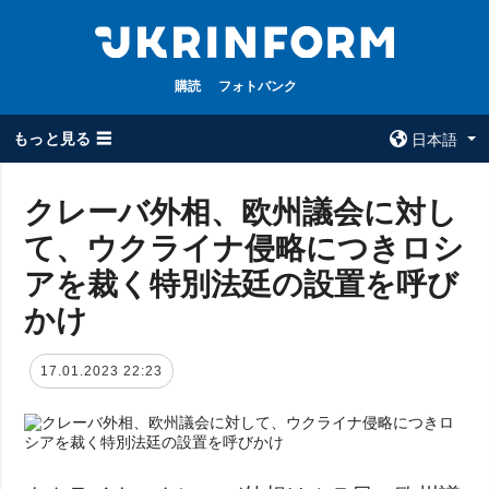
購読
フォトバンク
もっと見る ☰
日本語
×
クレーバ外相、欧州議会に対し
て、ウクライナ侵略につきロシ
全てのトピック
ウクルインフォ
ルム
アを裁く特別法廷の設置を呼び
戦争
ウクルインフォル
かけ
被占領地
ムについて
政治
コンタクト
17.01.2023 22:23
経済・復興
防衛
社会・文化
スポーツ