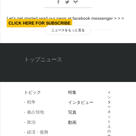
Let’s get started read our news at facebook messenger > > >
CLICK HERE FOR SUBSCRIBE
ニュースをもっと見る
トップニュース
トピック
特集
イ
ン
戦争
インタビュー
タ
ー
被占領地
写真
ネ
ッ
政治
ト
動画
上
の
経済・復興
全