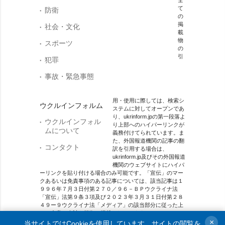
て
防衛
の
掲
社会・文化
載
物
スポーツ
の
引
犯罪
事故・緊急事態
用・使用に際しては、検索シ
ウクルインフォルム
ステムに対してオープンであ
り、ukrinform.jpの第一段落よ
ウクルインフォル
り上部へのハイパーリンクが
ムについて
義務付けてられています。ま
た、外国報道機関の記事の翻
コンタクト
訳を引用する場合は、
ukrinform.jp及びその外国報道
機関のウェブサイトにハイパ
ーリンクを貼り付ける場合のみ可能です。「宣伝」のマー
クあるいは免責事項のある記事については、該当記事は１
９９６年７月３日付第２７０／９６－ＢＰウクライナ法
「宣伝」法第９条３項及び２０２３年３月３１日付第２８
４９ー９ウクライナ法「メディア」の該当部分に従った上
で、合意／会計を根拠に掲載されています。
×
当サイトではCookieを使用しています。サイトの閲覧を