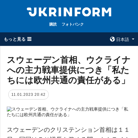
購読
フォトバンク
もっと見る ☰
日本語
×
スウェーデン首相、ウクライナ
への主力戦車提供につき「私た
全てのトピック
ウクルインフォ
ルム
ちには欧州共通の責任がある」
戦争
ウクルインフォル
被占領地
ムについて
11.01.2023 20:42
政治
コンタクト
経済・復興
防衛
社会・文化
スウェーデンのクリステンション首相は１１
スポーツ