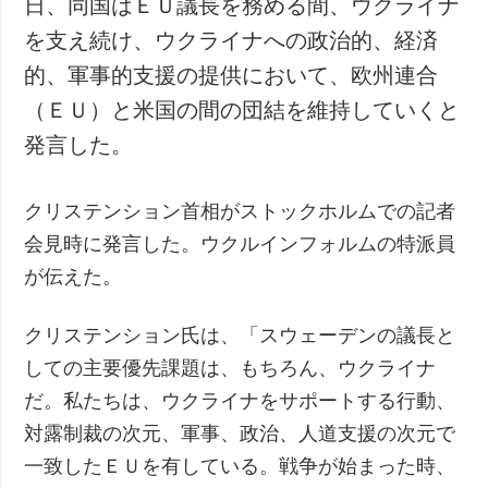
日、同国はＥＵ議長を務める間、ウクライナ
犯罪
を支え続け、ウクライナへの政治的、経済
事故・緊急事態
的、軍事的支援の提供において、欧州連合
（ＥＵ）と米国の間の団結を維持していくと
追加
サービス
発言した。
特集
購読
インタビュー
フォトバンク
クリステンション首相がストックホルムでの記者
写真
会見時に発言した。ウクルインフォルムの特派員
動画
が伝えた。
クリステンション氏は、「スウェーデンの議長と
しての主要優先課題は、もちろん、ウクライナ
だ。私たちは、ウクライナをサポートする行動、
対露制裁の次元、軍事、政治、人道支援の次元で
一致したＥＵを有している。戦争が始まった時、