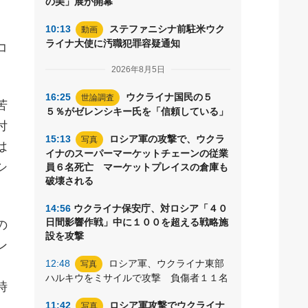
の美」展が開幕
10:13
ステファニシナ前駐米ウク
動画
ライナ大使に汚職犯罪容疑通知
コ
2026年8月5日
16:25
ウクライナ国民の５
世論調査
苦
５％がゼレンシキー氏を「信頼している」
付
15:13
ロシア軍の攻撃で、ウクラ
写真
は
イナのスーパーマーケットチェーンの従業
シ
員６名死亡 マーケットプレイスの倉庫も
破壊される
14:56
ウクライナ保安庁、対ロシア「４０
日間影響作戦」中に１００を超える戦略施
の
設を攻撃
ン
12:48
ロシア軍、ウクライナ東部
、
写真
ハルキウをミサイルで攻撃 負傷者１１名
時
11:42
ロシア軍攻撃でウクライナ
写真