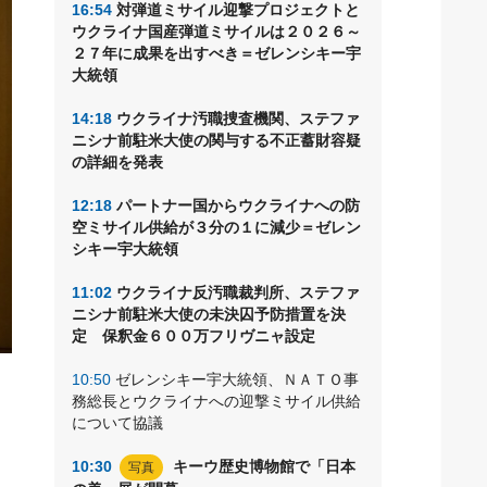
16:54
対弾道ミサイル迎撃プロジェクトと
ウクライナ国産弾道ミサイルは２０２６～
２７年に成果を出すべき＝ゼレンシキー宇
大統領
14:18
ウクライナ汚職捜査機関、ステファ
ニシナ前駐米大使の関与する不正蓄財容疑
の詳細を発表
12:18
パートナー国からウクライナへの防
空ミサイル供給が３分の１に減少＝ゼレン
シキー宇大統領
11:02
ウクライナ反汚職裁判所、ステファ
ニシナ前駐米大使の未決囚予防措置を決
定 保釈金６００万フリヴニャ設定
10:50
ゼレンシキー宇大統領、ＮＡＴＯ事
ア
務総長とウクライナへの迎撃ミサイル供給
る
について協議
い
10:30
キーウ歴史博物館で「日本
写真