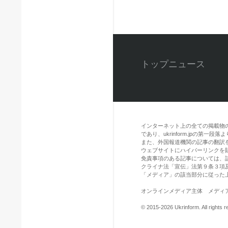
トップニュース
インターネット上の全ての掲載物
であり、ukrinform.jpの第
また、外国報道機関の記事の翻訳を引用
ウェブサイトにハイパーリンクを
免責事項のある記事については、
クライナ法「宣伝」法第９条３項
「メディア」の該当部分に従った
オンラインメディア主体 メディア識別
© 2015-2026 Ukrinform. All rights r