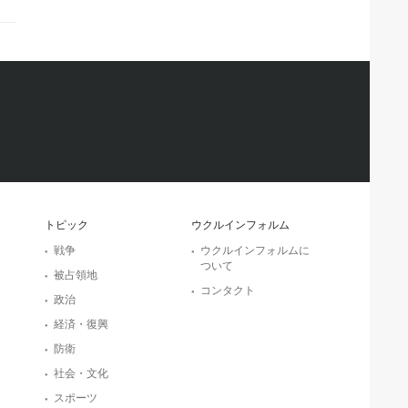
トピック
ウクルインフォルム
戦争
ウクルインフォルムに
ついて
被占領地
コンタクト
政治
経済・復興
防衛
社会・文化
スポーツ