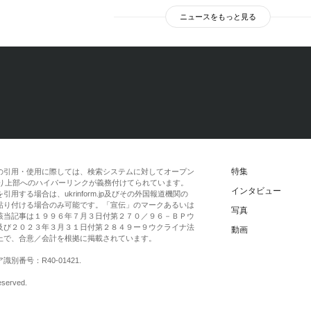
ニュースをもっと見る
特集
の引用・使用に際しては、検索システムに対してオープン
一段落より上部へのハイパーリンクが義務付けてられています。
インタビュー
する場合は、ukrinform.jp及びその外国報道機関の
貼り付ける場合のみ可能です。「宣伝」のマークあるいは
写真
該当記事は１９９６年７月３日付第２７０／９６－ＢＰウ
及び２０２３年３月３１日付第２８４９ー９ウクライナ法
動画
上で、合意／会計を根拠に掲載されています。
番号：R40-01421.
eserved.