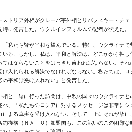
ーストリア外相がクレーバ宇外相とリパフスキー・チェ
見時に発言した。ウクルインフォルムの記者が伝えた。
、「私たち皆が平和を望んでいる。特に、ウクライナで
ている。しかし、私は、平和と解決は、どこかから押し
ってはならないことをはっきり言わねばならない。それ
受け入れられる解決でなければならない。私たちは、ロ
形の平和は受け入れない」と発言した。
外相と一緒に行った訪問は、中欧の国々のウクライナと
述べ、「私たちのロシアに対するメッセージは非常にシ
力による真実を受け入れない。そして、正にそれが故に
条約機構（ＮＡＴＯ）加盟国も、この戦いのこの困難な
支持しているのだ」と強調した。