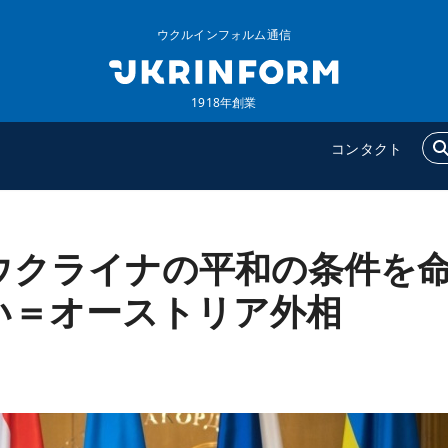
ウクルインフォルム通信
1918年創業
コンタクト
ウクライナの平和の条件を
ウクルインフォルム
追加
ウクルインフォルムについ
特集
い＝オーストリア外相
て
インタビュー
コンタクト
写真
動画