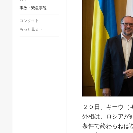
社会・文化
事故・緊急事態
スポーツ
犯罪
コンタクト
もっと見る
»
事故・緊急事態
２０日、キーウ（
外相は、ロシアが
条件で終わらねば