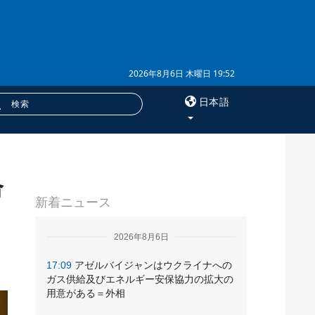
2026年8月6日 木曜日 19:52
日本語
×
命
サービス
新着ニュース
購読
フォトバンク
2026年8月6日
17:09
アゼルバイジャンはウクライナへの
ガス供給及びエネルギー安保協力の拡大の
用意がある＝外相