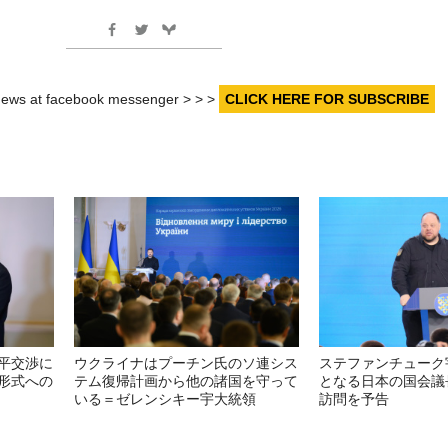
r news at facebook messenger > > >
CLICK HERE FOR SUBSCRIBE
平交渉に
ウクライナはプーチン氏のソ連シス
ステファンチューク
形式への
テム復帰計画から他の諸国を守って
となる日本の国会議
いる＝ゼレンシキー宇大統領
訪問を予告