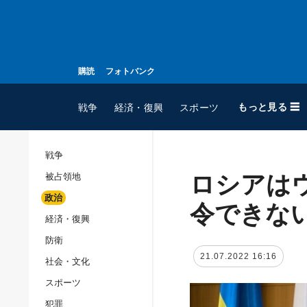
購読
フォトバンク
もっと見る ☰
戦争
経済・復興
スポーツ
戦争
ロシアは
被占領地
全てのトピック
政治
戦争
令できな
経済・復興
被占領地
防衛
政治
21.07.2022 16:16
社会・文化
経済・復興
スポーツ
防衛
犯罪