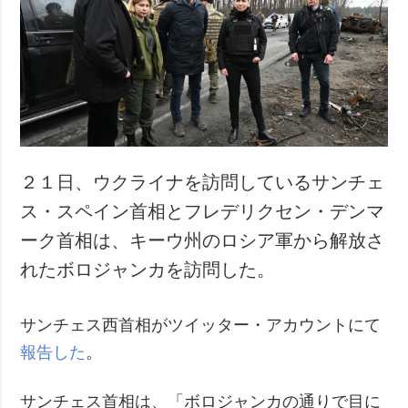
犯罪
事故・緊急事態
追加
サービス
特集
購読
インタビュー
フォトバンク
写真
２１日、ウクライナを訪問しているサンチェ
動画
ス・スペイン首相とフレデリクセン・デンマ
ーク首相は、キーウ州のロシア軍から解放さ
れたボロジャンカを訪問した。
サンチェス西首相がツイッター・アカウントにて
報告した
。
サンチェス首相は、「ボロジャンカの通りで目に