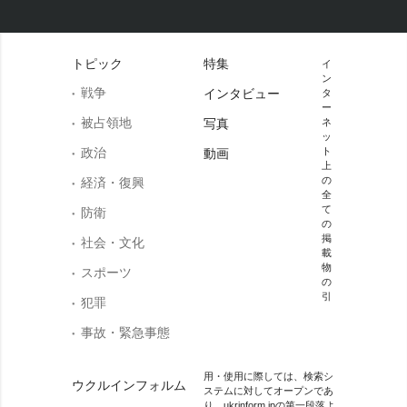
トピック
特集
イ
ン
戦争
インタビュー
タ
ー
被占領地
写真
ネ
ッ
政治
ト
動画
上
の
経済・復興
全
て
防衛
の
掲
社会・文化
載
物
スポーツ
の
引
犯罪
事故・緊急事態
用・使用に際しては、検索シ
ウクルインフォルム
ステムに対してオープンであ
り、ukrinform.jpの第一段落よ