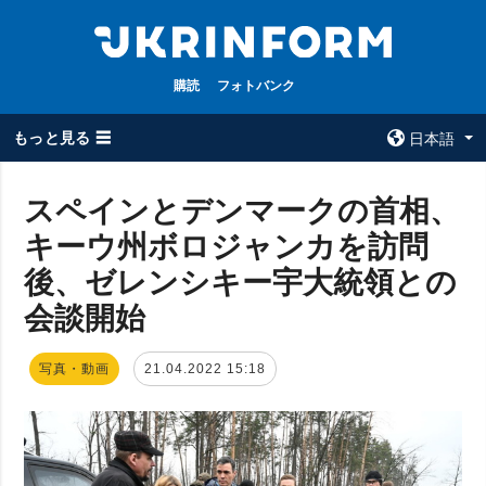
購読
フォトバンク
もっと見る ☰
日本語
×
スペインとデンマークの首相、
キーウ州ボロジャンカを訪問
全てのトピック
ウクルインフォ
ルム
後、ゼレンシキー宇大統領との
戦争
ウクルインフォル
会談開始
被占領地
ムについて
政治
コンタクト
写真・動画
21.04.2022 15:18
経済・復興
防衛
社会・文化
スポーツ