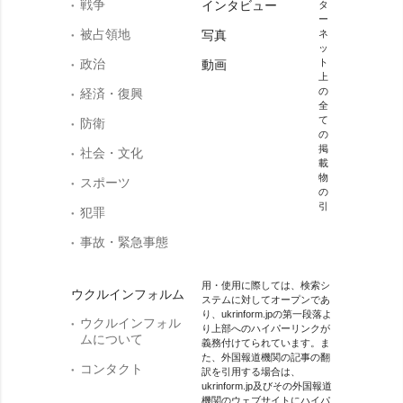
戦争
インタビュー
タ
ー
被占領地
写真
ネ
ッ
政治
ト
動画
上
の
経済・復興
全
て
防衛
の
掲
社会・文化
載
物
スポーツ
の
引
犯罪
事故・緊急事態
用・使用に際しては、検索シ
ウクルインフォルム
ステムに対してオープンであ
り、ukrinform.jpの第一段落よ
ウクルインフォル
り上部へのハイパーリンクが
ムについて
義務付けてられています。ま
た、外国報道機関の記事の翻
コンタクト
訳を引用する場合は、
ukrinform.jp及びその外国報道
機関のウェブサイトにハイパ