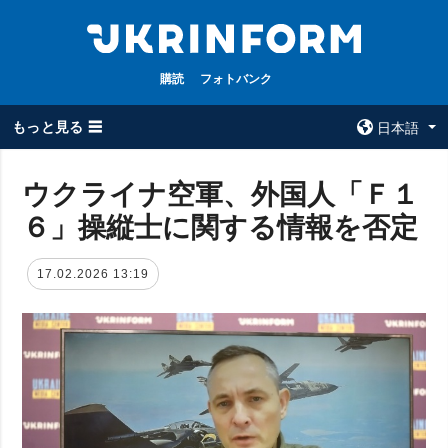
購読
フォトバンク
もっと見る ☰
日本語
×
ウクライナ空軍、外国人「Ｆ１
６」操縦士に関する情報を否定
全てのトピック
ウクルインフォ
ルム
戦争
17.02.2026 13:19
ウクルインフォル
被占領地
ムについて
政治
コンタクト
経済・復興
防衛
社会・文化
スポーツ