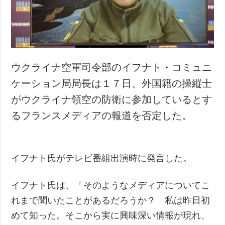
犯罪
事故・緊急事態
追加
サービス
特集
購読
ウクライナ空軍司令部のイフナト・コミュニ
インタビュー
フォトバンク
ケーション局局長は１７日、外国籍の操縦士
写真
がウクライナ領空の防衛に参加しているとす
動画
るフランスメディアの報道を否定した。
イフナト氏がテレビ番組出演時に発言した。
イフナト氏は、「そのようなメディアについてこ
れまで聞いたことがあるだろうか？ 私は昨日初
めて知った。そこから実に興味深い情報が現れ、