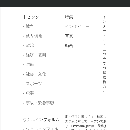
トピック
特集
イ
ン
戦争
インタビュー
タ
ー
被占領地
写真
ネ
ッ
政治
ト
動画
上
の
経済・復興
全
て
防衛
の
掲
社会・文化
載
物
スポーツ
の
引
犯罪
事故・緊急事態
用・使用に際しては、検索シ
ウクルインフォルム
ステムに対してオープンであ
り、ukrinform.jpの第一段落よ
ウクルインフォル