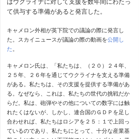
はウクライナに対して支援を数年間にわたっ
犯罪
て供与する準備があると発言した。
事故・緊急事態
キャメロン外相が英下院での議論の際に発言し
追加
サービス
た。スカイニュースが議論の際の動画を
公開し
特集
購読
た
。
インタビュー
フォトバンク
写真
キャメロン氏は、「私たちは、（２０）２４年、
動画
２５年、２６年を通じてウクライナを支える準備
がある。私たちは、その支援を提供する準備があ
る。なぜなら、これは、私たちの世代の挑戦だか
らだ。私は、砲弾やその他についての数字には触
れたくはないが、しかし、連合国のＧＤＰを足し
合わせれば、私たちはロシアを２５：１で上回っ
ているのであり、私たちにとって、十分な産業基