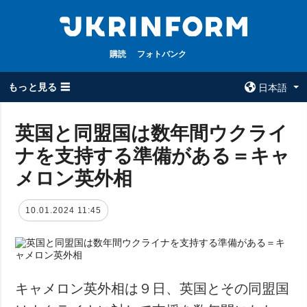
購読
フォトバンク
もっと見る ☰
日本語
×
英国と同盟国は数年間ウクライ
ナを支持する準備がある＝キャ
全てのトピック
ウクルインフォ
ルム
メロン英外相
戦争
ウクルインフォル
被占領地
ムについて
10.01.2024 11:45
政治
コンタクト
経済・復興
防衛
社会・文化
キャメロン英外相は９日、英国とその同盟国
スポーツ