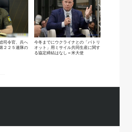
総司令官、兵へ
今冬までにウクライナとの「パトリ
第２２５連隊の
オット」用ミサイル共同生産に関す
る協定締結はなし＝米大使