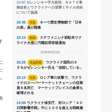
10:50
ゼレンシキー宇大統領、ＮＡＴＯ事
車
務総長とウクライナへの迎撃ミサイル供給
について協議
10:30
キーウ歴史博物館で「日本
写真
の美」展が開幕
10:13
ステファニシナ前駐米ウク
動画
す
ライナ大使に汚職犯罪容疑通知
2026年8月5日
に
16:25
ウクライナ国民の５
世論調査
５％がゼレンシキー氏を「信頼している」
た
し
15:13
ロシア軍の攻撃で、ウクラ
写真
イナのスーパーマーケットチェーンの従業
員６名死亡 マーケットプレイスの倉庫も
破壊される
供
14:56
ウクライナ保安庁、対ロシア「４０
日間影響作戦」中に１００を超える戦略施