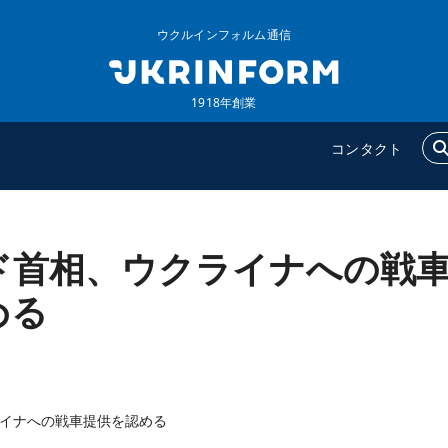
ウクルインフォルム通信
1918年創業
コンタクト
ド首相、ウクライナへの戦
ウクルインフォルム
追加
ウクルインフォルムについ
特集
める
て
インタビュー
コンタクト
写真
動画