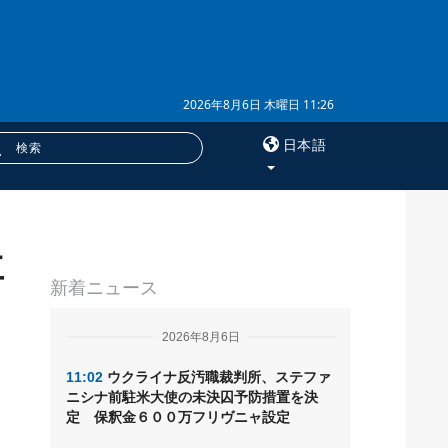
2026年8月6日 木曜日 11:26
日本語
×
車
サービス
新着ニュース
購読
フォトバンク
2026年8月6日
11:02
ウクライナ反汚職裁判所、ステファ
ニシナ前駐米大使の未決囚予防措置を決
定 保釈金６００万フリヴニャ設定