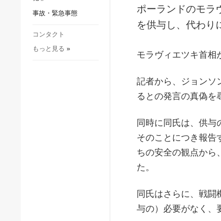
社会・文化
ポーランドのモラ
事故・緊急事態
スポーツ
を供与し、代わり
犯罪
コンタクト
もっと見る
»
事故・緊急事態
モラヴィエツキ首相
記者から、ジョンソ
るとの発言の真偽を
同時に同氏は、供与
そのことにつき報告
ちの安全の観点から
た。
同氏はさらに、戦闘
与の）必要がなく、