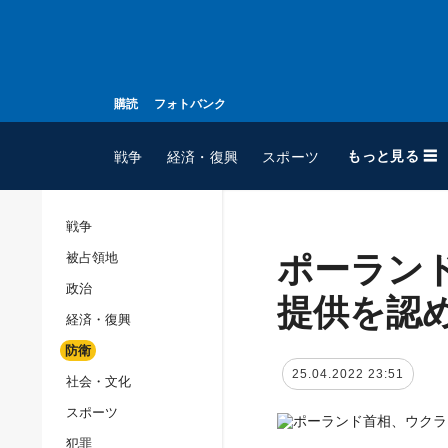
購読
フォトバンク
もっと見る ☰
戦争
経済・復興
スポーツ
戦争
ポーラン
被占領地
全てのトピック
政治
戦争
提供を認
経済・復興
被占領地
防衛
政治
25.04.2022 23:51
社会・文化
経済・復興
スポーツ
防衛
犯罪