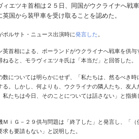
ヴィエツキ首相は２５日、同国がウクライナへ戦
に英国から装甲車を受け取ることを認めた。
がポルサト・ニュース出演時に
発言した
。
ン英首相による、ポーランドがウクライナへ戦車を供与
尋ねると、モラヴィエツキ氏は「本当だ」と回答した。
の数については明らかにせず、「私たちは、然るべき時
する。しかし、何よりも、ウクライナの隣人たち、友人
、私たちは今日、そのことについては話さない」と指摘
機ＭｉＧ－２９供与問題は「終了した」と発言し、「（
要求も要請もない」と説明した。