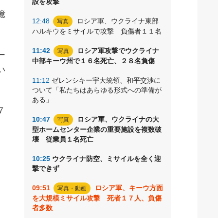
設を攻撃
億
12:48
ロシア軍、ウクライナ東部
写真
ハルキウをミサイルで攻撃 負傷者１１名
11:42
ロシア軍攻撃でウクライナ
写真
ー
中部キーウ州で１６名死亡、２８名負傷
い
11:12
ゼレンシキー宇大統領、和平交渉に
ついて「私たちはあらゆる形式への準備が
ある」
７
10:47
ロシア軍、ウクライナの大
写真
型ホームセンター企業の重要施設を複数破
壊 従業員１名死亡
10:25
ウクライナ防空、ミサイルを全く迎
撃できず
09:51
ロシア軍、キーウ方面
写真・動画
を大規模ミサイル攻撃 死者１７人、負傷
者多数