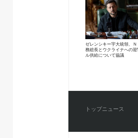
ゼレンシキー宇大統領、Ｎ
務総長とウクライナへの迎
ル供給について協議
トップニュース