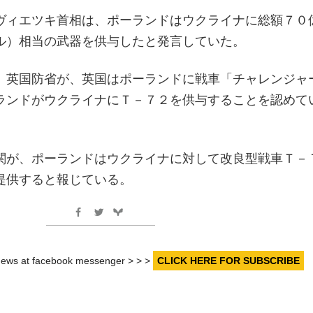
ヴィエツキ首相は、ポーランドはウクライナに総額７０
ル）相当の武器を供与したと発言していた。
、英国防省が、英国はポーランドに戦車「チャレンジャ
ランドがウクライナにＴ－７２を供与することを認めて
関が、ポーランドはウクライナに対して改良型戦車Ｔ－
提供すると報じている。
r news at facebook messenger > > >
CLICK HERE FOR SUBSCRIBE