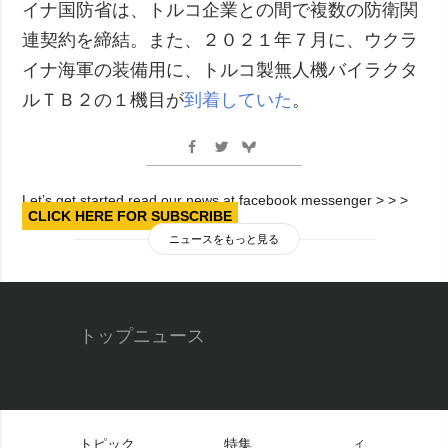
イナ国防省は、トルコ企業との間で複数の防衛関
連契約を締結。また、２０２１年７月に、ウクラ
イナ海軍の装備用に、トルコ製無人機バイラクタ
ルＴＢ２の１機目が
到着していた
。
Let’s get started read our news at facebook messenger > > >
CLICK HERE FOR SUBSCRIBE
ニュースをもっと見る
トップニュース
トピック
特集
イ