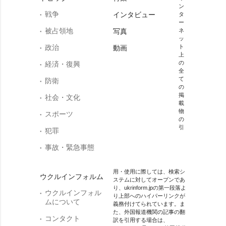
ン
戦争
インタビュー
タ
ー
被占領地
写真
ネ
ッ
政治
ト
動画
上
の
経済・復興
全
て
防衛
の
掲
社会・文化
載
物
スポーツ
の
引
犯罪
事故・緊急事態
用・使用に際しては、検索シ
ウクルインフォルム
ステムに対してオープンであ
り、ukrinform.jpの第一段落よ
ウクルインフォル
り上部へのハイパーリンクが
ムについて
義務付けてられています。ま
た、外国報道機関の記事の翻
コンタクト
訳を引用する場合は、