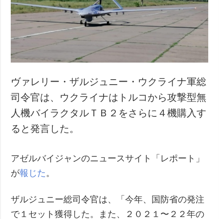
犯罪
事故・緊急事態
追加
サービス
特集
購読
インタビュー
フォトバンク
ヴァレリー・ザルジュニー・ウクライナ軍総
写真
司令官は、ウクライナはトルコから攻撃型無
動画
人機バイラクタルＴＢ２をさらに４機購入す
ると発言した。
アゼルバイジャンのニュースサイト「レポート」
が
報じた
。
ザルジュニー総司令官は、「今年、国防省の発注
で１セット獲得した。また、２０２１〜２２年の