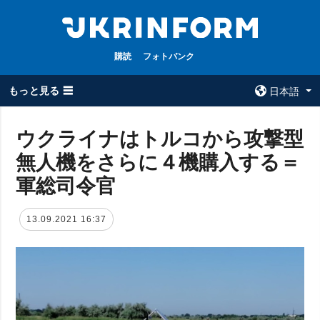
購読
フォトバンク
もっと見る ☰
日本語
×
ウクライナはトルコから攻撃型
無人機をさらに４機購入する＝
全てのトピック
ウクルインフォ
ルム
軍総司令官
戦争
ウクルインフォル
被占領地
ムについて
13.09.2021 16:37
政治
コンタクト
経済・復興
防衛
社会・文化
スポーツ