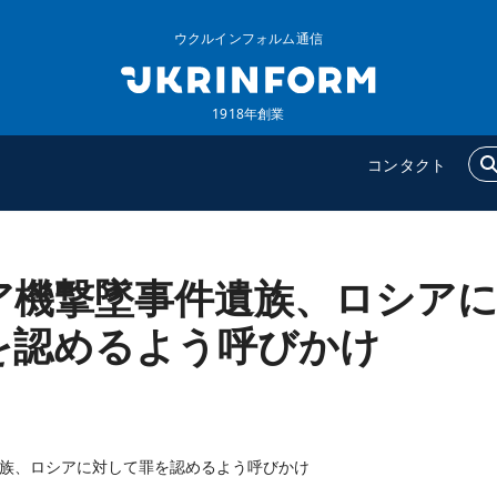
ウクルインフォルム通信
1918年創業
コンタクト
ア機撃墜事件遺族、ロシア
ウクルインフォルム
追加
ウクルインフォルムについ
特集
を認めるよう呼びかけ
て
インタビュー
コンタクト
写真
動画