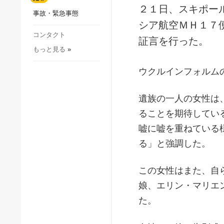
社会・文化
２１日、スキポー
事故・緊急事態
スポーツ
シア航空ＭＨ１７
犯罪
コンタクト
証言を行った。
もっと見る
»
事故・緊急事態
ウクルインフォルム
遺族の一人の女性は
ることを期待してい
嘘に嘘を重ねている
る」と強調した。
この女性はまた、自
娘、エリン・マリエ
た。