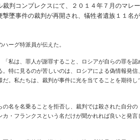
ル裁判コンプレクスにて、２０１４年７月のマレ
便撃墜事件の裁判が再開され、犠牲者遺族１１名
のハーグ特派員が伝えた。
、「私は、罪人が謝罪すること、ロシアが自らの罪を認
る。特に見るのが苦しいのは、ロシアによる偽情報発信
様だ。私たちは、裁判が事件に光を当てることを期待し
らの名を名乗ることを拒否し、裁判では殺された自分の
ンカ・フランクスという名だけが聞かれれば良いと発言