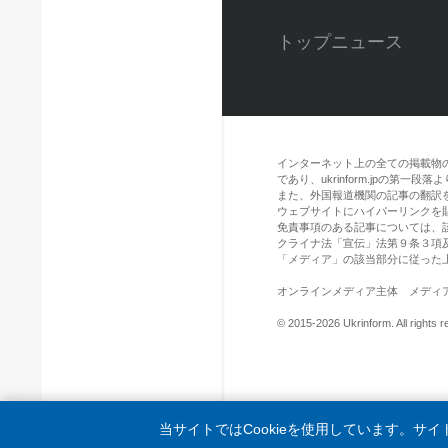
トップニュース
インターネット上の全ての掲載物
であり、ukrinform.jpの第
また、外国報道機関の記事の翻訳を引用
ウェブサイトにハイパーリンクを
免責事項のある記事については、
クライナ法「宣伝」法第９条３項
「メディア」の該当部分に従った
オンラインメディア主体 メディア識別
© 2015-2026 Ukrinform. All rights r
当サイトではCookieを使用しています。サ