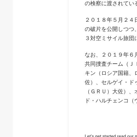
の検察に渡されてい
２０１８年５月２４
の破片を公開しつつ
３対空ミサイル旅団
なお、２０１９年６
共同捜査チーム（Ｊ
キン（ロシア国籍、
佐）、セルゲイ・ド
（ＧＲＵ）大佐）、
ド・ハルチェンコ（
Let’s get started read ou