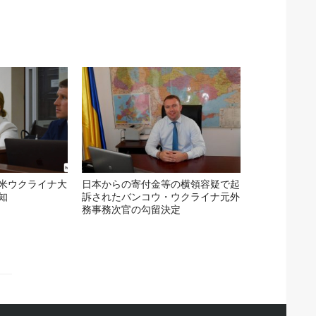
米ウクライナ大
日本からの寄付金等の横領容疑で起
知
訴されたバンコウ・ウクライナ元外
務事務次官の勾留決定