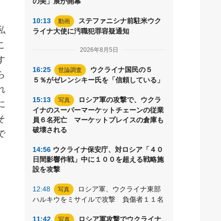
の美」展が開幕
。
10:13
ステファニシナ前駐米ウク
動画
私
ライナ大使に汚職犯罪容疑通知
こ
2026年8月5日
す
16:25
ウクライナ国民の５
世論調査
ら
５％がゼレンシキー氏を「信頼している」
れ
15:13
ロシア軍の攻撃で、ウクラ
写真
に
イナのスーパーマーケットチェーンの従業
そ
員６名死亡 マーケットプレイスの倉庫も
破壊される
で
14:56
ウクライナ保安庁、対ロシア「４０
日間影響作戦」中に１００を超える戦略施
設を攻撃
、
12:48
ロシア軍、ウクライナ東部
写真
ハルキウをミサイルで攻撃 負傷者１１名
11:42
ロシア軍攻撃でウクライナ
写真