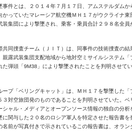
墜事件とは、２０１４年７月１７日、アムステルダムか
向かっていたマレーシア航空機ＭＨ１７がウクライナ東
武装集団により撃墜され、乗客・乗員合計２９８名全員
。
際共同捜査チーム（ＪＩＴ）は、同事件の技術捜査の結
、親露武装集団支配地域から地対空ミサイルシステム「
れた弾頭「9M38」により撃墜されたことを判明させて
ループ「ベリングキャット」は、ＭＨ１７を撃墜した「
５３対空旅団発のものであることを判明させていた。ベ
ーシャル・メディアとオープンソース情報の独自の分析
墜に関与した２０名のロシア軍人を特定させた報告書を
の名前が写真付きで示されているこの報告書は、オラン