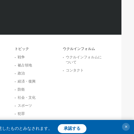
トピック
ウクルインフォルム
戦争
ウクルインフォルムに
ついて
被占領地
コンタクト
政治
経済・復興
防衛
社会・文化
スポーツ
犯罪
事故・緊急事態
×
意したものとみなされます。
承認する