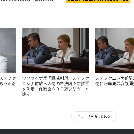
ステファ
ウクライナ反汚職裁判所、ステファ
ステファニシナ前駐
る不正蓄
ニシナ前駐米大使の未決囚予防措置
使に汚職犯罪容疑通
を決定 保釈金６００万フリヴニャ
設定
ニュースをもっと見る