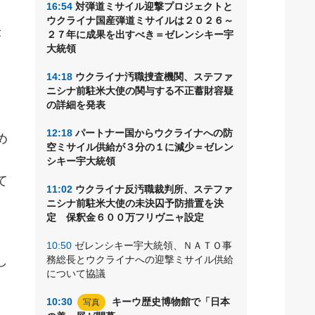
16:54
対弾道ミサイル迎撃プロジェクトと
ー
ウクライナ国産弾道ミサイルは２０２６～
が
２７年に成果を出すべき＝ゼレンシキー宇
大統領
14:18
ウクライナ汚職捜査機関、ステファ
ニシナ前駐米大使の関与する不正蓄財容疑
の詳細を発表
12:18
パートナー国からウクライナへの防
め
空ミサイル供給が３分の１に減少＝ゼレン
、
シキー宇大統領
て
11:02
ウクライナ反汚職裁判所、ステファ
ニシナ前駐米大使の未決囚予防措置を決
定 保釈金６００万フリヴニャ設定
10:50
ゼレンシキー宇大統領、ＮＡＴＯ事
し
務総長とウクライナへの迎撃ミサイル供給
について協議
10:30
キーウ歴史博物館で「日本
写真