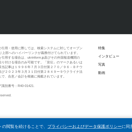
特集
の引用・使用に際しては、検索システムに対してオープン
一段落より上部へのハイパーリンクが義務付けてられています。
インタビュー
する場合は、ukrinform.jp及びその外国報道機関の
貼り付ける場合のみ可能です。「宣伝」のマークあるいは
写真
該当記事は１９９６年７月３日付第２７０／９６－ＢＰウ
及び２０２３年３月３１日付第２８４９ー９ウクライナ法
動画
上で、合意／会計を根拠に掲載されています。
番号：R40-01421.
eserved.
イトの閲覧を続けることで、
プライバシーおよびデータ保護ポリシー
に同