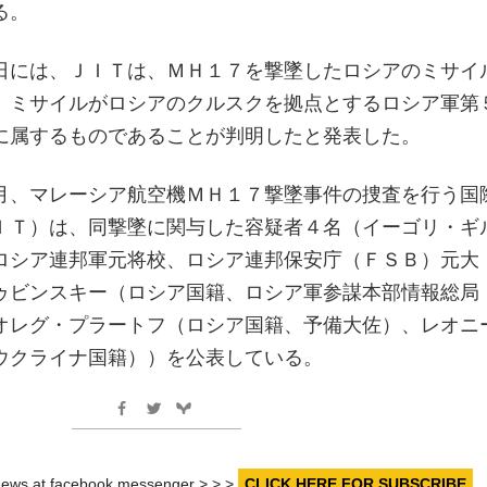
る。
日には、ＪＩＴは、ＭＨ１７を撃墜したロシアのミサイ
、ミサイルがロシアのクルスクを拠点とするロシア軍第
に属するものであることが判明したと発表した。
月、マレーシア航空機ＭＨ１７撃墜事件の捜査を行う国
ＩＴ）は、同撃墜に関与した容疑者４名（イーゴリ・ギ
ロシア連邦軍元将校、ロシア連邦保安庁（ＦＳＢ）元大
ゥビンスキー（ロシア国籍、ロシア軍参謀本部情報総局
オレグ・プラートフ（ロシア国籍、予備大佐）、レオニ
ウクライナ国籍））を公表している。
r news at facebook messenger > > >
CLICK HERE FOR SUBSCRIBE