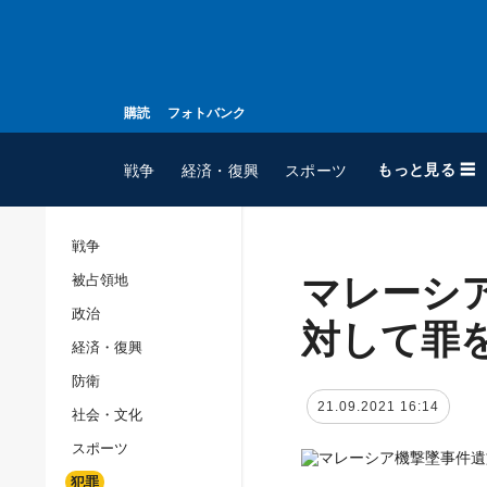
購読
フォトバンク
もっと見る ☰
戦争
経済・復興
スポーツ
戦争
マレーシ
被占領地
全てのトピック
政治
戦争
対して罪
経済・復興
被占領地
防衛
政治
21.09.2021 16:14
社会・文化
経済・復興
スポーツ
防衛
犯罪