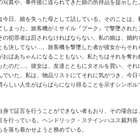
の写真や、事件後に送られてきた娘の所持品を提示した
は今日、娘を失った母として話している。そのことは、
てしまった。旅客機がミサイル『ブーク』で撃墜された
その犯罪者は罰されなければならない。私の娘は、婚約
とも決してない…。旅客機を撃墜した者が彼女からそれ
がおばあちゃんになることもない。私たちはそれを奪わ
ったのだ…。彼女は、友達とともにタオルを買い、それ
んでいた。私は、物品リストにてそれに気がつき、今日
晴らしい人生がばらばらになり得ることを示すシンボル
自身で証言を行うことができない者もおり、その場合は
言を行っている。ヘンドリック・ステインハユス裁判長
ちを落ち着かせようと務めている。