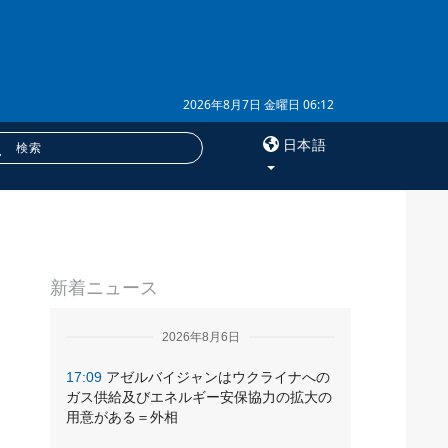
2026年8月7日 金曜日 06:12
日本語
×
に
サービス
新着ニュース
購読
フォトバンク
2026年8月6日
17:09
アゼルバイジャンはウクライナへの
ガス供給及びエネルギー安保協力の拡大の
用意がある＝外相