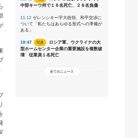
中部キーウ州で１６名死亡、２８名負傷
ら
部
11:12
ゼレンシキー宇大統領、和平交渉に
ついて「私たちはあらゆる形式への準備が
が
ある」
10:47
ロシア軍、ウクライナの大
写真
型ホームセンター企業の重要施設を複数破
果
壊 従業員１名死亡
ブ
い
全てのニュース
ブ
リ
を
発
ダ