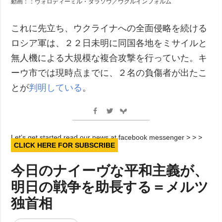
動画：：ヴォロディーミル・タラソウ／ウクルインフォルム
これに先立ち、ウクライナへの全面侵略を続ける
ロシア軍は、２２日未明に同国各地をミサイルと
無人機による大規模な複合攻撃を行っていた。キ
ーウ市では現時点までに、２名の負傷者が出たこ
とが
判明している
。
Let’s get started read our news at facebook messenger > > >
CLICK HERE FOR SUBSCRIBE
今日のナイーヴな平和主義が、
明日の戦争を助長する＝メルツ
独首相