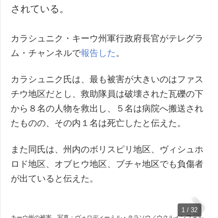
されている。
犯罪
事故・緊急事態
カラシュニク・キーウ州軍行政府長官がテレグラ
追加
サービス
ム・チャンネルで
報告した
。
特集
購読
カラシュニク氏は、最も被害が大きいのはファス
インタビュー
フォトバンク
チウ地区だとし、救助隊員は破壊された瓦礫の下
写真
から８名の人物を救出し、５名は病院へ搬送され
動画
たものの、その内１名は死亡したと伝えた。
また同氏は、州内のボリスピリ地区、ヴィシュホ
ロド地区、オブヒウ地区、ブチャ地区でも負傷者
が出ていると伝えた。
1 / 32
キーウ州の被害 写真：ヴォロディーミル・タラソウ／ウクルインフォル