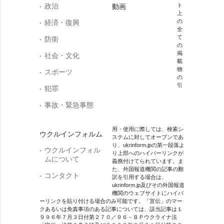
政治
ト
動画
上
の
経済・復興
全
て
防衛
の
掲
社会・文化
載
物
スポーツ
の
引
犯罪
事故・緊急事態
用・使用に際しては、検索シ
ウクルインフォルム
ステムに対してオープンであ
り、ukrinform.jpの第一段落よ
ウクルインフォル
り上部へのハイパーリンクが
ムについて
義務付けてられています。ま
た、外国報道機関の記事の翻
コンタクト
訳を引用する場合は、
ukrinform.jp及びその外国報道
機関のウェブサイトにハイパ
ーリンクを貼り付ける場合のみ可能です。「宣伝」のマー
クあるいは免責事項のある記事については、該当記事は１
９９６年７月３日付第２７０／９６－ＢＰウクライナ法