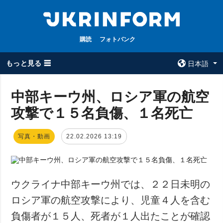
購読
フォトバンク
もっと見る ☰
日本語
×
中部キーウ州、ロシア軍の航空
攻撃で１５名負傷、１名死亡
全てのトピック
ウクルインフォ
ルム
戦争
写真・動画
22.02.2026 13:19
ウクルインフォル
被占領地
ムについて
政治
コンタクト
経済・復興
ウクライナ中部キーウ州では、２２日未明の
防衛
ロシア軍の航空攻撃により、児童４人を含む
社会・文化
負傷者が１５人、死者が１人出たことが確認
スポーツ