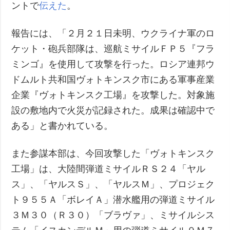
ントで
伝えた
。
報告には、「２月２１日未明、ウクライナ軍のロ
ケット・砲兵部隊は、巡航ミサイルＦＰ５『フラ
ミンゴ』を使用して攻撃を行った。ロシア連邦ウ
ドムルト共和国ヴォトキンスク市にある軍事産業
企業『ヴォトキンスク工場』を攻撃した。対象施
設の敷地内で火災が記録された。成果は確認中で
ある」と書かれている。
また参謀本部は、今回攻撃した「ヴォトキンスク
工場」は、大陸間弾道ミサイルＲＳ２４「ヤル
ス」、「ヤルスＳ」、「ヤルスＭ」、プロジェク
ト９５５Ａ「ボレイＡ」潜水艦用の弾道ミサイル
３Ｍ３０（Ｒ３０）「ブラヴァ」、ミサイルシス