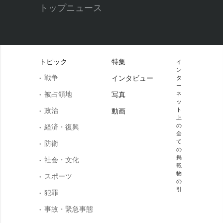
トップニュース
トピック
特集
イ
ン
戦争
インタビュー
タ
ー
被占領地
写真
ネ
ッ
政治
ト
動画
上
の
経済・復興
全
て
防衛
の
掲
社会・文化
載
物
スポーツ
の
引
犯罪
事故・緊急事態