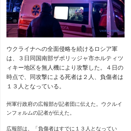
犯罪
事故・緊急事態
追加
サービス
特集
購読
インタビュー
フォトバンク
ウクライナへの全面侵略を続けるロシア軍
写真
は、３日同国南部ザポリッジャ市ホルティツ
動画
ィキー地区を無人機により攻撃した。４日の
時点で、同攻撃による死者は２人、負傷者は
１３人となっている。
州軍行政府の広報部が記者団に伝えた。ウクルイ
ンフォルムの記者が伝えた。
広報部は、「負傷者はすでに１３人となってい