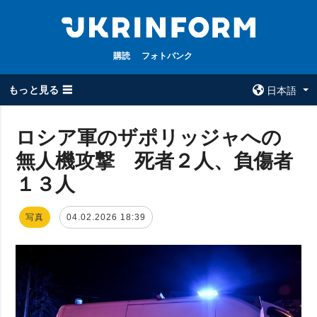
購読
フォトバンク
もっと見る ☰
日本語
×
ロシア軍のザポリッジャへの
無人機攻撃 死者２人、負傷者
全てのトピック
ウクルインフォ
ルム
１３人
戦争
ウクルインフォル
被占領地
ムについて
写真
04.02.2026 18:39
政治
コンタクト
経済・復興
防衛
社会・文化
スポーツ