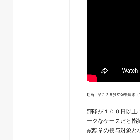
動画：第２２５独立強襲連隊（
部隊が１００日以上
ークなケースだと指
家勲章の授与対象と