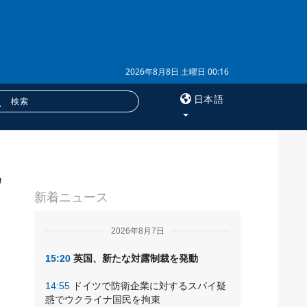
2026年8月8日 土曜日 00:16
日本語
×
ウ
サービス
新着ニュース
購読
フォトバンク
2026年8月7日
15:20
英国、新たな対露制裁を発動
14:55
ドイツで防衛企業に対するスパイ疑
惑でウクライナ国民を拘束