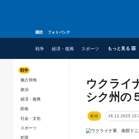
購読
フォトバンク
もっと見る ☰
戦争
経済・復興
スポーツ
戦争
ウクライ
被占領地
全てのトピック
政治
戦争
シク州の
経済・復興
被占領地
防衛
政治
動画
26.12.2025 10:
社会・文化
経済・復興
スポーツ
防衛
犯罪