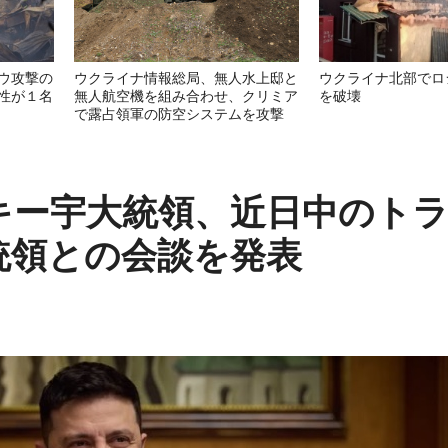
ウ攻撃の
ウクライナ情報総局、無人水上邸と
ウクライナ北部でロ
性が１名
無人航空機を組み合わせ、クリミア
を破壊
で露占領軍の防空システムを攻撃
キー宇大統領、近日中のト
統領との会談を発表