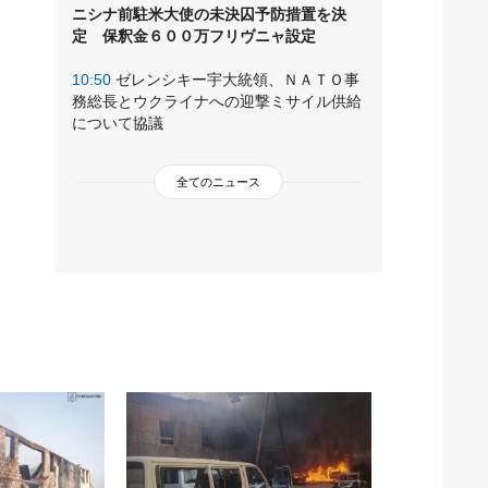
ニシナ前駐米大使の未決囚予防措置を決
定 保釈金６００万フリヴニャ設定
10:50
ゼレンシキー宇大統領、ＮＡＴＯ事
務総長とウクライナへの迎撃ミサイル供給
について協議
全てのニュース