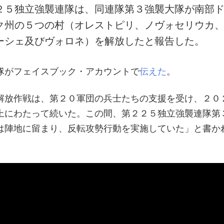
２５独立強襲連隊は、同連隊第３強襲大隊が南部
ク州の５つの村（オレストピリ、ノヴォセリウカ
ーシェ及びヴォロネ）を解放したと報告した。
隊がフェイスブック・アカウントで
伝えた
。
解放作戦は、第２０軍団の兵士たちの支援を受け、２０
上にわたって続いた。この間、第２２５独立強襲連隊第
は陣地に留まり、反転攻勢行動を実施していた」と書か