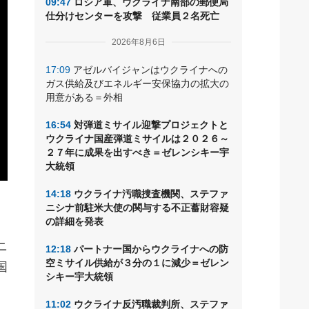
09:47
ロシア軍、ウクライナ南部の郵便局
仕分けセンターを攻撃 従業員２名死亡
2026年8月6日
17:09
アゼルバイジャンはウクライナへの
ガス供給及びエネルギー安保協力の拡大の
用意がある＝外相
16:54
対弾道ミサイル迎撃プロジェクトと
ウクライナ国産弾道ミサイルは２０２６～
２７年に成果を出すべき＝ゼレンシキー宇
大統領
14:18
ウクライナ汚職捜査機関、ステファ
ニシナ前駐米大使の関与する不正蓄財容疑
の詳細を発表
ニ
12:18
パートナー国からウクライナへの防
空ミサイル供給が３分の１に減少＝ゼレン
国
シキー宇大統領
11:02
ウクライナ反汚職裁判所、ステファ