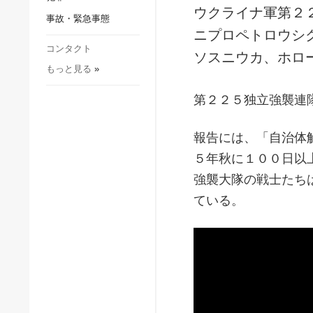
社会・文化
ウクライナ軍第２
事故・緊急事態
スポーツ
ニプロペトロウシ
犯罪
コンタクト
ソスニウカ、ホロ
もっと見る
»
事故・緊急事態
第２２５独立強襲連
報告には、「自治体
５年秋に１００日以
強襲大隊の戦士たち
ている。