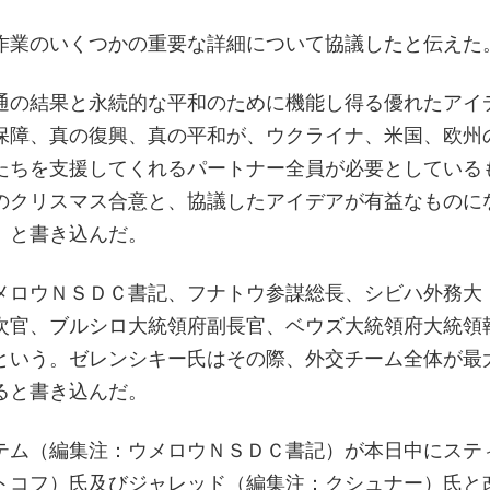
作業のいくつかの重要な詳細について協議したと伝えた
通の結果と永続的な平和のために機能し得る優れたアイ
保障、真の復興、真の平和が、ウクライナ、米国、欧州
たちを支援してくれるパートナー全員が必要としている
のクリスマス合意と、協議したアイデアが有益なものに
」と書き込んだ。
メロウＮＳＤＣ書記、フナトウ参謀総長、シビハ外務大
次官、ブルシロ大統領府副長官、ベウズ大統領府大統領
という。ゼレンシキー氏はその際、外交チーム全体が最
ると書き込んだ。
テム（編集注：ウメロウＮＳＤＣ書記）が本日中にステ
トコフ）氏及びジャレッド（編集注：クシュナー）氏と