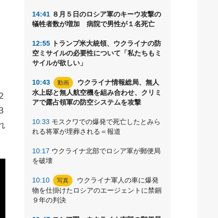
ド
14:41
８月５日のロシア軍のキーウ攻撃の
、
犠牲者数が増加 病院で男性が１名死亡
12:55
トランプ米大統領、ウクライナの防
空ミサイルの必要性について「私たちもミ
サイルが欲しい」
10:43
ウクライナ情報総局、無人
動画
水上邸と無人航空機を組み合わせ、クリミ
２
アで露占領軍の防空システムを攻撃
３
10:33
モスクワでの爆発で死亡したとみら
れ
れる将軍が埋葬される＝報道
10:17
ウクライナ北部でロシア軍が郵便局
を破壊
10:10
ウクライナ軍人の車に爆発
写真
物を仕掛けたロシアのエージェントに禁錮
９年の判決