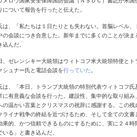
ウメロウ国家安全保障国防会議（ＮＳＤＣ）書記が米国
りについて報告を行ったと伝えた。
氏は、「私たちは１日たりとも失わない。首脳レベル、
中の会談につき合意した。新年までに多くのことが決ま
き込んだ。
日、ゼレンシキー大統領はウィトコフ米大統領特使とト
クシュナー氏と電話会談を
行っていた
。
氏は、「本日、トランプ大統領の特別代表ウィトコフ氏
常に有意義な会談を行った。建設性、集中的な取り組み
への温かい言葉とクリスマスの祝辞に感謝する。この残
クライナ戦争の終結を近づけるため、そして全ての文書
効果的、かつ信頼できるものにするために、実に２４時
でいる」と書き込んだ。