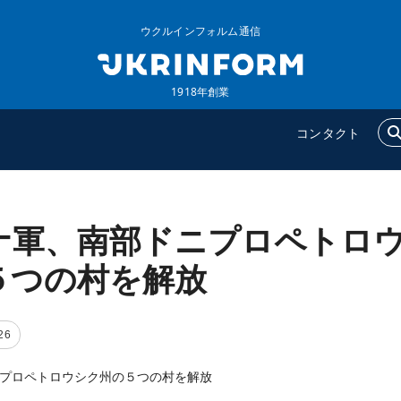
ウクルインフォルム通信
1918年創業
コンタクト
ナ軍、南部ドニプロペトロ
ウクルインフォルム
追加
ウクルインフォルムについ
特集
５つの村を解放
て
インタビュー
コンタクト
写真
26
動画