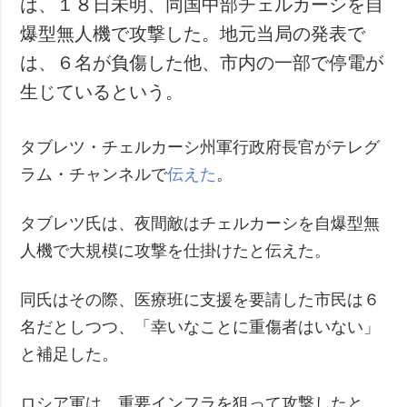
は、１８日未明、同国中部チェルカーシを自
犯罪
爆型無人機で攻撃した。地元当局の発表で
事故・緊急事態
は、６名が負傷した他、市内の一部で停電が
生じているという。
追加
サービス
特集
購読
タブレツ・チェルカーシ州軍行政府長官がテレグ
インタビュー
フォトバンク
ラム・チャンネルで
伝えた
。
写真
動画
タブレツ氏は、夜間敵はチェルカーシを自爆型無
人機で大規模に攻撃を仕掛けたと伝えた。
同氏はその際、医療班に支援を要請した市民は６
名だとしつつ、「幸いなことに重傷者はいない」
と補足した。
ロシア軍は、重要インフラを狙って攻撃したと