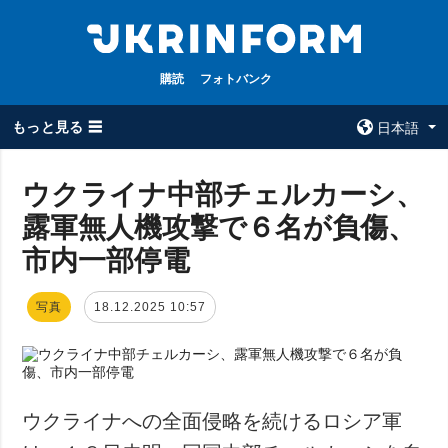
購読
フォトバンク
もっと見る ☰
日本語
×
ウクライナ中部チェルカーシ、
露軍無人機攻撃で６名が負傷、
全てのトピック
ウクルインフォ
ルム
市内一部停電
戦争
ウクルインフォル
被占領地
ムについて
写真
18.12.2025 10:57
政治
コンタクト
経済・復興
防衛
社会・文化
ウクライナへの全面侵略を続けるロシア軍
スポーツ