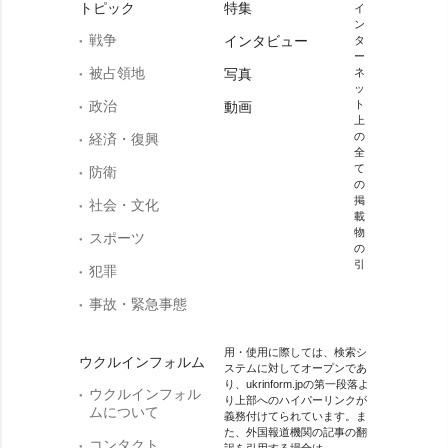
トピック
特集
イ
ン
戦争
インタビュー
タ
ー
被占領地
写真
ネ
ッ
政治
ト
動画
上
の
経済・復興
全
て
防衛
の
掲
社会・文化
載
物
スポーツ
の
引
犯罪
事故・緊急事態
用・使用に際しては、検索シ
ウクルインフォルム
ステムに対してオープンであ
り、ukrinform.jpの第一段落よ
ウクルインフォル
り上部へのハイパーリンクが
ムについて
義務付けてられています。ま
た、外国報道機関の記事の翻
コンタクト
訳を引用する場合は、