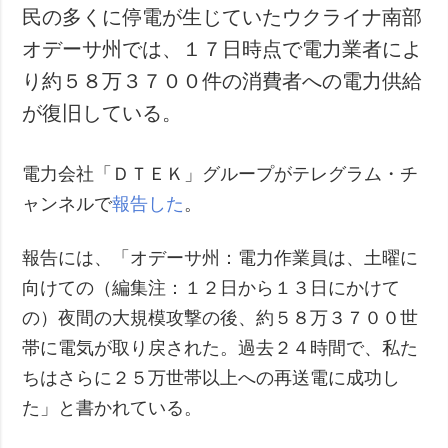
民の多くに停電が生じていたウクライナ南部
オデーサ州では、１７日時点で電力業者によ
り約５８万３７００件の消費者への電力供給
が復旧している。
電力会社「ＤＴＥＫ」グループがテレグラム・チ
ャンネルで
報告した
。
報告には、「オデーサ州：電力作業員は、土曜に
向けての（編集注：１２日から１３日にかけて
の）夜間の大規模攻撃の後、約５８万３７００世
帯に電気が取り戻された。過去２４時間で、私た
ちはさらに２５万世帯以上への再送電に成功し
た」と書かれている。