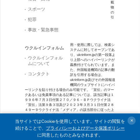
載
物
スポーツ
の
引
犯罪
事故・緊急事態
用・使用に際しては、検索シ
ウクルインフォルム
ステムに対してオープンであ
り、ukrinform.jpの第一段落よ
ウクルインフォル
り上部へのハイパーリンクが
ムについて
義務付けてられています。ま
た、外国報道機関の記事の翻
コンタクト
訳を引用する場合は、
ukrinform.jp及びその外国報道
機関のウェブサイトにハイパ
ーリンクを貼り付ける場合のみ可能です。「宣伝」のマー
クあるいは免責事項のある記事については、該当記事は１
９９６年７月３日付第２７０／９６－ＢＰウクライナ法
「宣伝」法第９条３項及び２０２３年３月３１日付第２８
４９ー９ウクライナ法「メディア」の該当部分に従った上
で、合意／会計を根拠に掲載されています。
×
当サイトではCookieを使用しています。サイトの閲覧を
オンラインメディア主体 メディア識別番号：R40-01421.
続けることで、
プライバシーおよびデータ保護ポリシー
に同意したものとみなされます。
© 2015-2026 Ukrinform. All rights reserved.