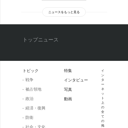
ニュースをもっと見る
トップニュース
トピック
特集
イ
ン
戦争
インタビュー
タ
ー
被占領地
写真
ネ
ッ
政治
ト
動画
上
の
経済・復興
全
て
防衛
の
掲
社会・文化