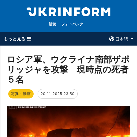
購読
フォトバンク
もっと見る ☰
日本語
×
ロシア軍、ウクライナ南部ザポ
リッジャを攻撃 現時点の死者
全てのトピック
ウクルインフォ
ルム
５名
戦争
ウクルインフォル
被占領地
ムについて
写真・動画
20.11.2025 23:50
政治
コンタクト
経済・復興
防衛
社会・文化
スポーツ