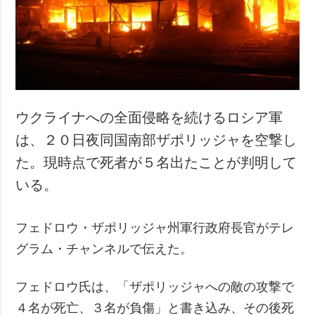
犯罪
事故・緊急事態
追加
サービス
特集
購読
インタビュー
フォトバンク
ウクライナへの全面侵略を続けるロシア軍
写真
は、２０日夜同国南部ザポリッジャを空撃し
動画
た。現時点で死者が５名出たことが判明して
いる。
フェドロウ・ザポリッジャ州軍行政府長官がテレ
グラム・チャンネルで伝えた。
フェドロウ氏は、「ザポリッジャへの敵の攻撃で
４名が死亡、３名が負傷」と書き込み、その後死