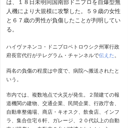
は、１８日未明同国南部ドニプロを自爆型無
人機により大規模に攻撃した。５９歳の女性
と６７歳の男性が負傷したことが判明してい
る。
ハイヴァネンコ・ドニプロペトロウシク州軍行政
府長官代行がテレグラム・チャンネルで
伝えた
。
両名の負傷の程度は中度で、病院へ搬送されたと
いう。
市内では、複数地点で火災が発生。２階建ての報
道機関の建物、交通企業、民間企業、行政庁舎、
自動車整備場、商店・キオスク、飲食店、インフ
ラ、集合住宅６軒、ガレージ、２０代以上の自動