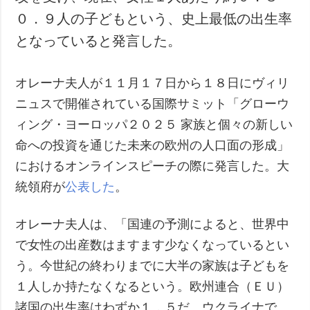
０．９人の子どもという、史上最低の出生率
となっていると発言した。
オレーナ夫人が１１月１７日から１８日にヴィリ
ニュスで開催されている国際サミット「グローウ
ィング・ヨーロッパ２０２５ 家族と個々の新しい
命への投資を通じた未来の欧州の人口面の形成」
におけるオンラインスピーチの際に発言した。大
統領府が
公表した
。
オレーナ夫人は、「国連の予測によると、世界中
で女性の出産数はますます少なくなっているとい
う。今世紀の終わりまでに大半の家族は子どもを
１人しか持たなくなるという。欧州連合（ＥＵ）
諸国の出生率はわずか１．５だ。ウクライナで