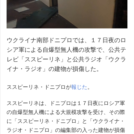
犯罪
事故・緊急事態
追加
サービス
特集
購読
ウクライナ南部ドニプロでは、１７日夜のロ
インタビュー
フォトバンク
シア軍による自爆型無人機の攻撃で、公共テ
写真
レビ「ススピーリネ」と公共ラジオ「ウクラ
動画
イナ・ラジオ」の建物が損傷した。
ススピーリネ・ドニプロが
報じた
。
ススピーリネは、ドニプロは１７日夜にロシア軍
の自爆型無人機による大規模攻撃を受け、その際
に「ススピーリネ・ドニプロ」と「ウクライナ・
ラジオ・ドニプロ」の編集部の入った建物が損傷