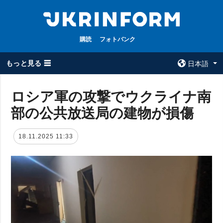
購読
フォトバンク
もっと見る ☰
日本語
×
ロシア軍の攻撃でウクライナ南
部の公共放送局の建物が損傷
全てのトピック
ウクルインフォ
ルム
戦争
18.11.2025 11:33
ウクルインフォル
被占領地
ムについて
政治
コンタクト
経済・復興
防衛
社会・文化
スポーツ