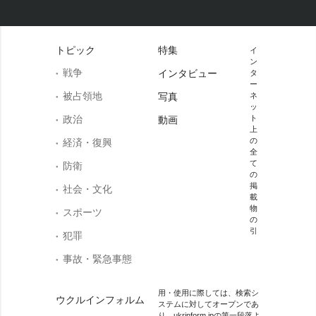
トピック
特集
イ
ン
戦争
インタビュー
タ
ー
被占領地
写真
ネ
ッ
政治
ト
動画
上
の
経済・復興
全
て
防衛
の
掲
社会・文化
載
物
スポーツ
の
引
犯罪
事故・緊急事態
用・使用に際しては、検索シ
ウクルインフォルム
ステムに対してオープンであ
り、ukrinform.jpの第一段落よ