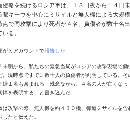
面侵略を続けるロシア軍は、１３日夜から１４日
首都キーウを中心にミサイルと無人機による大規
時点で同攻撃により死者が４名、負傷者が数十名
ている。
領がＸアカウントで
報告した
。
「未明から、私たちの緊急当局がロシアの攻撃現場で働
だ。現時点ですでに数十人の負傷者が判明している。そ
妊婦１名も含まれる。残念ながら、４名の人が亡くなっ
哀悼を表明する」と書き込んだ。
軍は攻撃の際、無人機を約４３０機、弾道ミサイルを含
用したと伝えた。