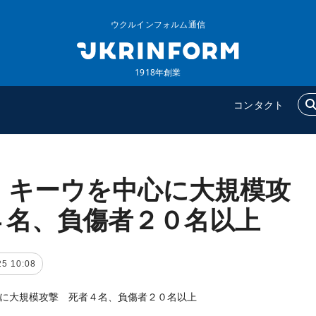
ウクルインフォルム通信
1918年創業
コンタクト
、キーウを中心に大規模攻
ウクルインフォルム
追加
ウクルインフォルムについ
特集
４名、負傷者２０名以上
て
インタビュー
コンタクト
写真
25 10:08
動画