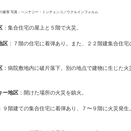
の被害 写真：ヘンナジー・ミンチェンコ／ウクルインフォルム
区
：集合住宅の屋上と５階で火災。
地区
：７階の住宅に着弾あり。また、２２階建集合住宅
区
：病院敷地内に破片落下。別の地点で建物に生じた火
キー地区
：開けた場所の火災を鎮火。
：９階建ての集合住宅に着弾あり、７〜９階に火災発生