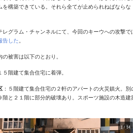
ムを構築できている。それら全てが止められねばならな
テレグラム・チャンネルにて、今回のキーウへの攻撃で
報告した
。
内の被害は以下のとおり。
１５階建て集合住宅に着弾。
区
：５階建て集合住宅の２軒のアパートの火災鎮火。別
９階と２１階に部分的破壊あり。スポーツ施設の木造建
1 / 14