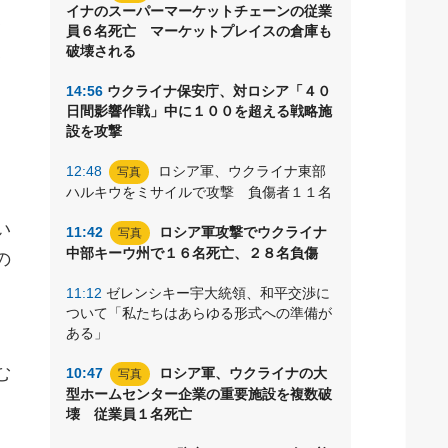
イナのスーパーマーケットチェーンの従業
未
員６名死亡 マーケットプレイスの倉庫も
模
破壊される
出
14:56
ウクライナ保安庁、対ロシア「４０
日間影響作戦」中に１００を超える戦略施
設を攻撃
12:48
ロシア軍、ウクライナ東部
写真
ハルキウをミサイルで攻撃 負傷者１１名
い
11:42
ロシア軍攻撃でウクライナ
写真
中部キーウ州で１６名死亡、２８名負傷
の
11:12
ゼレンシキー宇大統領、和平交渉に
ついて「私たちはあらゆる形式への準備が
ある」
む
10:47
ロシア軍、ウクライナの大
写真
型ホームセンター企業の重要施設を複数破
壊 従業員１名死亡