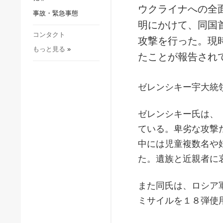
社会・文化
ウクライナへの全
事故・緊急事態
スポーツ
明にかけて、同国
犯罪
コンタクト
攻撃を行った。現
もっと見る
»
事故・緊急事態
たことが報告され
ゼレンシキー宇大統
ゼレンシキー氏は、
ている。卑劣な攻撃
中には児童複数名や
た。遺族と近親者に
また同氏は、ロシア
ミサイルを１８弾使