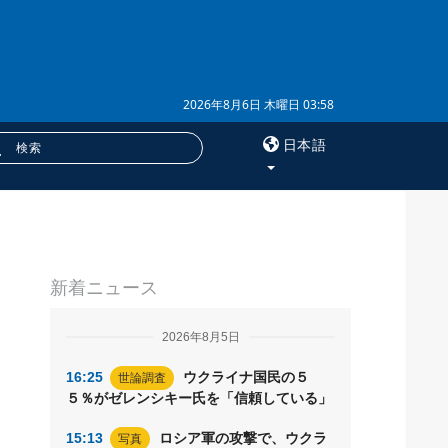
2026年8月6日 木曜日 03:58
日本語
×
サービス
新着ニュース
購読
フォトバンク
2026年8月5日
16:25
ウクライナ国民の５
世論調査
５％がゼレンシキー氏を「信頼している」
15:13
ロシア軍の攻撃で、ウクラ
写真