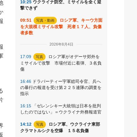
10:25
ウクライナ防空、ミサイルを全く迎
他
撃できず
か
09:51
ロシア軍、キーウ方面
報
写真・動画
を大規模ミサイル攻撃 死者１７人、負傷
者多数
2026年8月4日
報
軍
17:09
ロシア軍がオデーサ郊外を
写真
ミサイルで攻撃 市場付近に着弾、３名負
傷
16:46
ドラパーティー宇軍総司令官、兵へ
の暴行の報道を受け第２２５連隊の調査を
る
指示
片
16:15
「ゼレンシキー大統領は日本を批判
したのではない」＝ウクライナ外務報道官
14:12
ロシア軍、ウクライナ東部
写真
界
クラマトルシクを空爆 １５名負傷
販