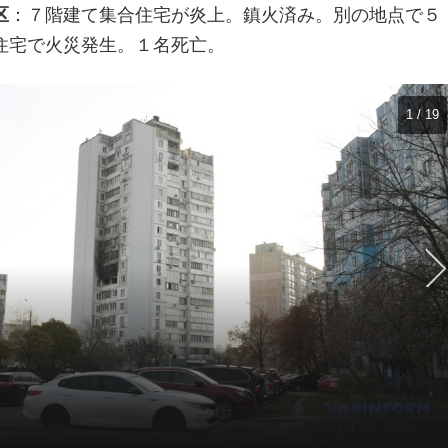
区
：７階建て集合住宅が炎上。鎮火済み。別の地点で５
住宅で火災発生。１名死亡。
1 / 19