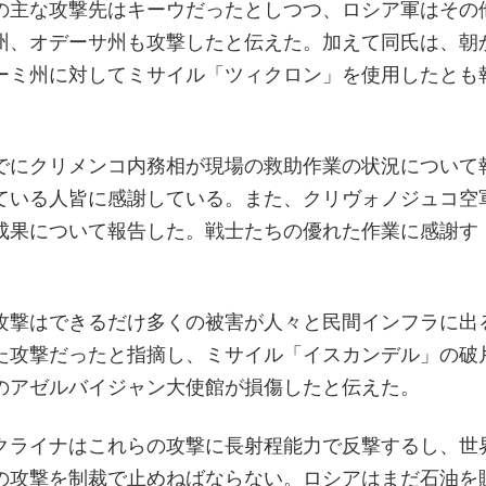
の主な攻撃先はキーウだったとしつつ、ロシア軍はその
州、オデーサ州も攻撃したと伝えた。加えて同氏は、朝
ーミ州に対してミサイル「ツィクロン」を使用したとも
でにクリメンコ内務相が現場の救助作業の状況について
ている人皆に感謝している。また、クリヴォノジュコ空
成果について報告した。戦士たちの優れた作業に感謝す
攻撃はできるだけ多くの被害が人々と民間インフラに出
た攻撃だったと指摘し、ミサイル「イスカンデル」の破
のアゼルバイジャン大使館が損傷したと伝えた。
クライナはこれらの攻撃に長射程能力で反撃するし、世
の攻撃を制裁で止めねばならない。ロシアはまだ石油を