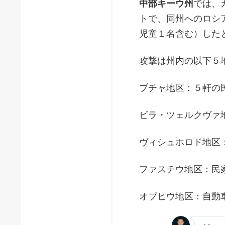
中部キーウ州
では、
トで、同州へのロシ
児童１名含む）した
攻撃は州内の以下５
ブチャ地区：５軒の
ビラ・ツェルクヴァ
ヴィシュホロド地区
ファスチウ地区：民
オブヒウ地区：自動