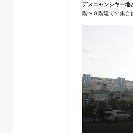
デスニャンシキー地
階〜８階建ての集合