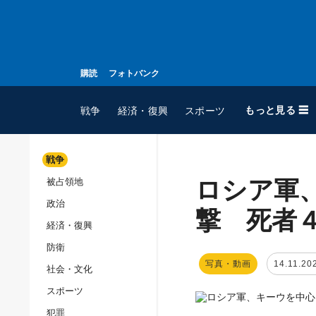
購読
フォトバンク
もっと見る ☰
戦争
経済・復興
スポーツ
戦争
ロシア軍
被占領地
全てのトピック
政治
戦争
撃 死者
経済・復興
被占領地
防衛
政治
写真・動画
14.11.20
社会・文化
経済・復興
スポーツ
防衛
犯罪