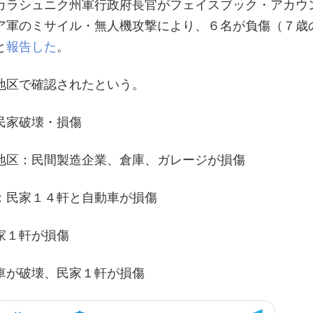
カラシュニク州軍行政府長官がフェイスブック・アカウ
ア軍のミサイル・無人機攻撃により、６名が負傷（７歳
と
報告した
。
地区で確認されたという。
民家破壊・損傷
地区：民間製造企業、倉庫、ガレージが損傷
：民家１４軒と自動車が損傷
家１軒が損傷
車が破壊、民家１軒が損傷