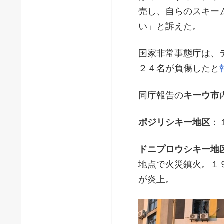
売し、自らのスキー
い」と訴えた。
国家非常事態庁は、
２４名が負傷したと
同庁報告の
キーウ市
ポジリシキー地区
：
ドニプロウシキー地
地点で火災鎮火。１
が炎上。