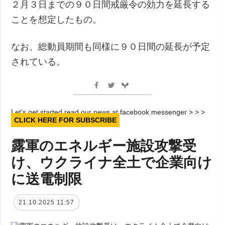
２月３日までの９０日間戒厳令の効力を延長する
ことを想定したもの。
なお、総動員期間も同様に９０日間の延長が予定
されている。
Let’s get started read our news at facebook messenger > > >
CLICK HERE FOR SUBSCRIBE
露軍のエネルギー施設攻撃受
け、ウクライナ全土で企業向け
に送電制限
21.10.2025 11:57