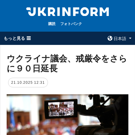
購読
フォトバンク
もっと見る ☰
日本語
×
ウクライナ議会、戒厳令をさら
に９０日延長
全てのトピック
ウクルインフォ
ルム
戦争
21.10.2025 12:31
ウクルインフォル
被占領地
ムについて
政治
コンタクト
経済・復興
防衛
社会・文化
スポーツ