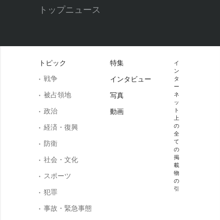
トップニュース
トピック
特集
イ
ン
戦争
インタビュー
タ
ー
被占領地
写真
ネ
ッ
政治
ト
動画
上
の
経済・復興
全
て
防衛
の
掲
社会・文化
載
物
スポーツ
の
引
犯罪
事故・緊急事態