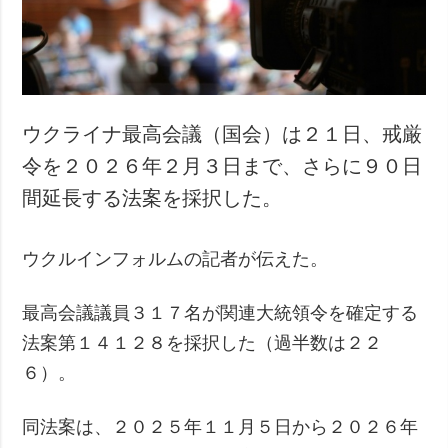
犯罪
事故・緊急事態
追加
サービス
特集
購読
ウクライナ最高会議（国会）は２１日、戒厳
インタビュー
フォトバンク
令を２０２６年２月３日まで、さらに９０日
写真
間延長する法案を採択した。
動画
ウクルインフォルムの記者が伝えた。
最高会議議員３１７名が関連大統領令を確定する
法案第１４１２８を採択した（過半数は２２
６）。
同法案は、２０２５年１１月５日から２０２６年