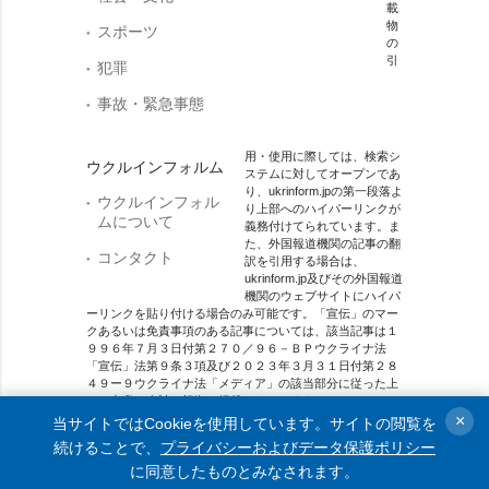
載
物
スポーツ
の
引
犯罪
事故・緊急事態
用・使用に際しては、検索シ
ウクルインフォルム
ステムに対してオープンであ
り、ukrinform.jpの第一段落よ
ウクルインフォル
り上部へのハイパーリンクが
ムについて
義務付けてられています。ま
た、外国報道機関の記事の翻
コンタクト
訳を引用する場合は、
ukrinform.jp及びその外国報道
機関のウェブサイトにハイパ
ーリンクを貼り付ける場合のみ可能です。「宣伝」のマー
クあるいは免責事項のある記事については、該当記事は１
９９６年７月３日付第２７０／９６－ＢＰウクライナ法
「宣伝」法第９条３項及び２０２３年３月３１日付第２８
４９ー９ウクライナ法「メディア」の該当部分に従った上
で、合意／会計を根拠に掲載されています。
×
当サイトではCookieを使用しています。サイトの閲覧を
オンラインメディア主体 メディア識別番号：R40-01421.
続けることで、
プライバシーおよびデータ保護ポリシー
に同意したものとみなされます。
© 2015-2026 Ukrinform. All rights reserved.