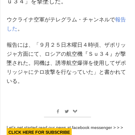
ｕ３４」を撃墜した。
犯罪
事故・緊急事態
ウクライナ空軍がテレグラム・チャンネルで
報告
した
。
追加
サービス
特集
購読
報告には、「９月２５日木曜日４時頃、ザポリッ
インタビュー
フォトバンク
ジャ方面にて、ロシアの航空機『Ｓｕ３４』が撃
写真
墜された。同機は、誘導航空爆弾を使用してザポ
動画
リッジャにテロ攻撃を行なっていた」と書かれて
いる。
Let’s get started read our news at facebook messenger > > >
CLICK HERE FOR SUBSCRIBE