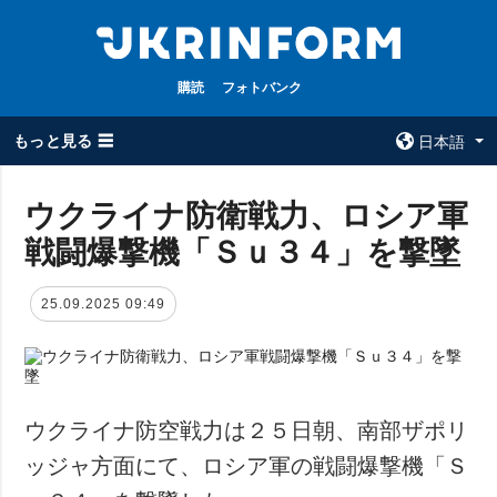
購読
フォトバンク
もっと見る ☰
日本語
×
ウクライナ防衛戦力、ロシア軍
戦闘爆撃機「Ｓｕ３４」を撃墜
全てのトピック
ウクルインフォ
ルム
戦争
25.09.2025 09:49
ウクルインフォル
被占領地
ムについて
政治
コンタクト
経済・復興
防衛
ウクライナ防空戦力は２５日朝、南部ザポリ
社会・文化
ッジャ方面にて、ロシア軍の戦闘爆撃機「Ｓ
スポーツ