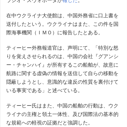
ラジオ・スヴォボーダが
報じた
。
在中ウクライナ大使館は、中国外務省に口上書を
送付したという。ウクライナはまた、この件を国
際海事機関（ＩＭＯ）に報告したとある。
ティーヒー外務報道官は、声明にて、「特別な怒
りを覚えさせられるのは、中国の会社『グアンシ
ー・チャンハイ』が所有するこの船舶が、故意に
航路に関する虚偽の情報を送信して自らの移動を
隠蔽しようとし、意識的な違反の性質を裏付けて
いる事実である」と述べている。
ティーヒー氏はまた、中国の船舶の行動は、ウク
ライナの主権と領土一体性、及び国際法の基本的
な規範への軽視の証拠だと強調した。