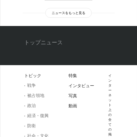
ニュースをもっと見る
トップニュース
トピック
特集
イ
ン
戦争
インタビュー
タ
ー
被占領地
写真
ネ
ッ
政治
ト
動画
上
の
経済・復興
全
て
防衛
の
掲
社会・文化