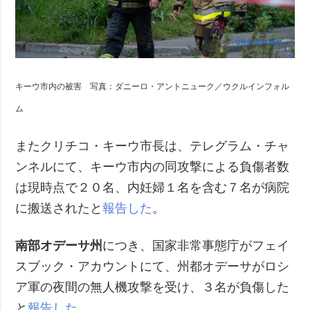
キーウ市内の被害 写真：ダニーロ・アントニューク／ウクルインフォル
ム
またクリチコ・キーウ市長は、テレグラム・チャ
ンネルにて、キーウ市内の同攻撃による負傷者数
は現時点で２０名、内妊婦１名を含む７名が病院
に搬送されたと
報告した
。
南部オデーサ州
につき、国家非常事態庁がフェイ
スブック・アカウントにて、州都オデーサがロシ
ア軍の夜間の無人機攻撃を受け、３名が負傷した
と
報告した
。