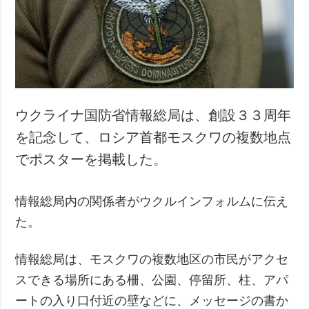
犯罪
事故・緊急事態
追加
サービス
特集
購読
インタビュー
フォトバンク
ウクライナ国防省情報総局は、創設３３周年
写真
を記念して、ロシア首都モスクワの複数地点
動画
でポスターを掲載した。
情報総局内の関係者がウクルインフォルムに伝え
た。
情報総局は、モスクワの複数地区の市民がアクセ
スできる場所にある柵、公園、停留所、柱、アパ
ートの入り口付近の壁などに、メッセージの書か