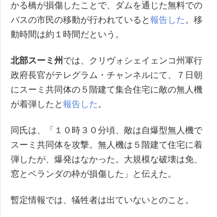
かる橋が損傷したことで、ダムを通じた無料での
バスの市民の移動が行われていると
報告した
。移
動時間は約１時間だという。
北部スーミ州
では、クリヴォシェイェンコ州軍行
政府長官がテレグラム・チャンネルにて、７日朝
にスーミ共同体の５階建て集合住宅に敵の無人機
が着弾したと
報告した
。
同氏は、「１０時３０分頃、敵は自爆型無人機で
スーミ共同体を攻撃。無人機は５階建て住宅に着
弾したが、爆発はなかった。大規模な破壊は免、
窓とベランダの枠が損傷した」と伝えた。
暫定情報では、犠牲者は出ていないとのこと。