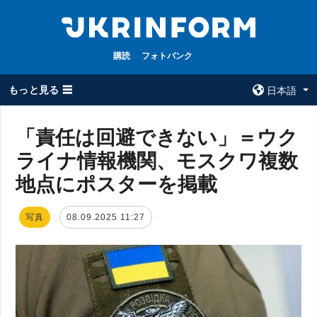
購読
フォトバンク
もっと見る ☰
日本語
×
「責任は回避できない」＝ウク
ライナ情報機関、モスクワ複数
全てのトピック
ウクルインフォ
ルム
地点にポスターを掲載
戦争
ウクルインフォル
被占領地
ムについて
写真
08.09.2025 11:27
政治
コンタクト
経済・復興
防衛
社会・文化
スポーツ