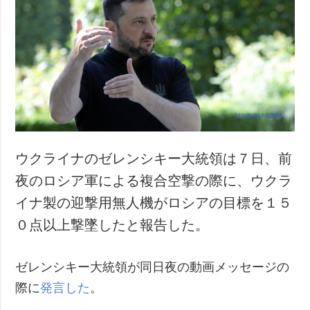
ウクライナのゼレンシキー大統領は７日、前
夜のロシア軍による複合空撃の際に、ウクラ
イナ製の迎撃用無人機がロシアの目標を１５
０点以上撃墜したと報告した。
ゼレンシキー大統領が同日夜の動画メッセージの
際に
発言した
。