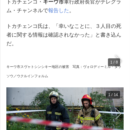
トカチェンコ・
キーウ市
軍行政府長官がテレグラ
ム・チャンネルで
報告した
。
トカチェンコ氏は、「幸いなことに、３人目の死
者に関する情報は確認されなかった」と書き込ん
だ。
1 / 8
キーウ市スヴャトシンシキー地区の被害 写真：ヴォロディーミル・タラ
ソウ／ウクルインフォルム
1 / 14