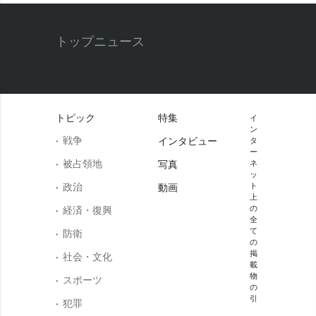
トップニュース
トピック
特集
イ
ン
戦争
インタビュー
タ
ー
被占領地
写真
ネ
ッ
政治
ト
動画
上
の
経済・復興
全
て
防衛
の
掲
社会・文化
載
物
スポーツ
の
引
犯罪