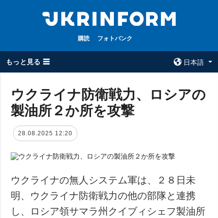
購読
フォトバンク
もっと見る ☰
日本語
×
ウクライナ防衛戦力、ロシアの
製油所２か所を攻撃
全てのトピック
ウクルインフォ
ルム
戦争
28.08.2025 12:20
ウクルインフォル
被占領地
ムについて
政治
コンタクト
経済・復興
ウクライナの無人システム軍は、２８日未
防衛
明、ウクライナ防衛戦力の他の部隊と連携
社会・文化
し、ロシア領サマラ州クイブィシェフ製油所
スポーツ