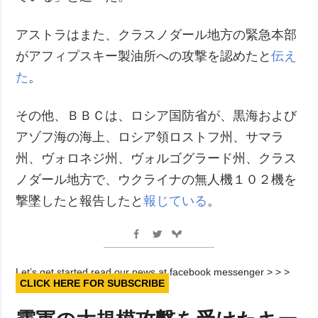
アストラはまた、クラスノダール地方の緊急本部
がアフィプスキー製油所への攻撃を認めたと
伝え
た
。
その他、ＢＢＣは、ロシア国防省が、黒海および
アゾフ海の海上、ロシア領ロストフ州、サマラ
州、ヴォロネジ州、ヴォルゴグラード州、クラス
ノダール地方で、ウクライナの無人機１０２機を
撃墜したと報告したと
報じている
。
Let’s get started read our news at facebook messenger > > >
CLICK HERE FOR SUBSCRIBE