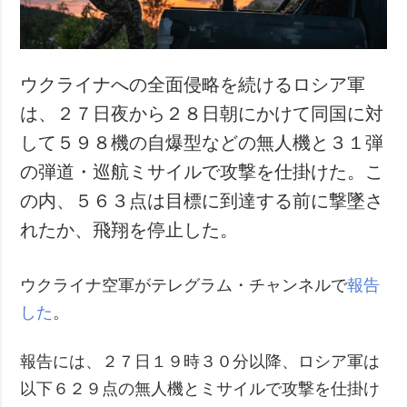
ウクライナへの全面侵略を続けるロシア軍
は、２７日夜から２８日朝にかけて同国に対
して５９８機の自爆型などの無人機と３１弾
の弾道・巡航ミサイルで攻撃を仕掛けた。こ
の内、５６３点は目標に到達する前に撃墜さ
れたか、飛翔を停止した。
ウクライナ空軍がテレグラム・チャンネルで
報告
した
。
報告には、２７日１９時３０分以降、ロシア軍は
以下６２９点の無人機とミサイルで攻撃を仕掛け