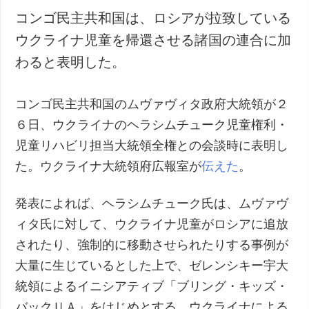
コンゴ民主共和国は、ロシアが拉致している
ウクライナ児童を帰還させる諸国の連合に加
わると表明した。
コンゴ民主共和国のムヴァヴィタ政府大統領が２
６日、ウクライナのヘラシムチューク児童権利・
児童リハビリ担当大統領全権との会談時に表明し
た。ウクライナ大統領府広報室が
伝えた
。
発表によれば、ヘラシムチューク氏は、ムヴァヴ
ィタ氏に対して、ウクライナ児童がロシアに追放
されたり、強制的に移動させられたりする事例が
大量に生じているとした上で、ゼレンシキー宇大
統領によるイニシアティブ「ブリング・キッズ・
バックＵＡ」をはじめとする、ウクライナによる