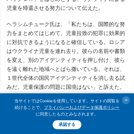
児童を帰還させる努力について伝えた。
ヘラシムチューク氏は、「私たちは、国際的な努
力をまとめてはじめて、児童拉致の犯罪に効果的
に対抗できるようになると確信している。ロシア
はウクライナ児童を連れ去り。彼らの名前や書類
を変え、別のアイデンティティを押し付け、彼ら
を遠く離れた地域へとばら撒いている。それは、
１世代全体の国民アイデンティティを消し去る試
みだ。児童保護の問題に国境はない」と訴えた。
×
当サイトではCookieを使用しています。サイトの閲覧を
これに対して、ムヴァヴィタ氏は、コンゴ民主共
続けることで、
プライバシーおよびデータ保護ポリシー
和国はウクライナ児童帰還国際連合へと加わる手
に同意したものとみなされます。
続きを開始していると報告した。
承認する