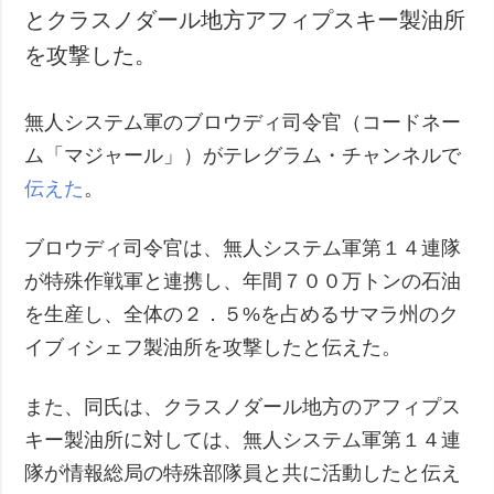
とクラスノダール地方アフィプスキー製油所
犯罪
を攻撃した。
事故・緊急事態
追加
サービス
無人システム軍のブロウディ司令官（コードネー
特集
購読
ム「マジャール」）がテレグラム・チャンネルで
インタビュー
フォトバンク
伝えた
。
写真
ブロウディ司令官は、無人システム軍第１４連隊
動画
が特殊作戦軍と連携し、年間７００万トンの石油
を生産し、全体の２．５%を占めるサマラ州のク
イブィシェフ製油所を攻撃したと伝えた。
また、同氏は、クラスノダール地方のアフィプス
キー製油所に対しては、無人システム軍第１４連
隊が情報総局の特殊部隊員と共に活動したと伝え