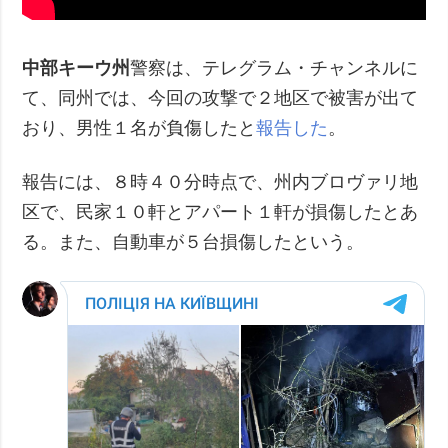
中部キーウ州
警察は、テレグラム・チャンネルに
て、同州では、今回の攻撃で２地区で被害が出て
おり、男性１名が負傷したと
報告した
。
報告には、８時４０分時点で、州内ブロヴァリ地
区で、民家１０軒とアパート１軒が損傷したとあ
る。また、自動車が５台損傷したという。