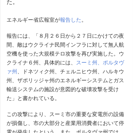
た。
エネルギー省広報室が
報告した
。
報告には、「８月２６日から２７日にかけての夜
間、敵はウクライナ民間インフラに対して無人航
空機を使った大規模テロ攻撃を再び実施した。ウ
クライナ６州、具体的には、
スーミ州、ポルタヴ
ァ州
、ドネツィク州、チェルニヒウ州、ハルキウ
州、ザポリッジャ州のエネルギーシステムとガス
輸送システムの施設が意図的な破壊攻撃を受け
た」と書かれている。
この攻撃により、スーミ市の重要な変電所の設備
が損傷し、市の大部分と産業用消費者において停
電が発生したという。また、ポルタヴァ州では、