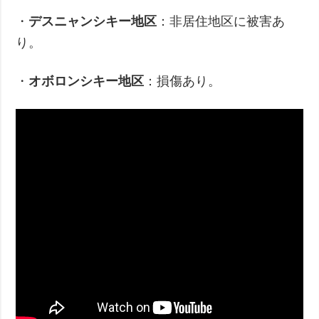
・
デスニャンシキー地区
：非居住地区に被害あ
り。
・
オボロンシキー地区
：損傷あり。