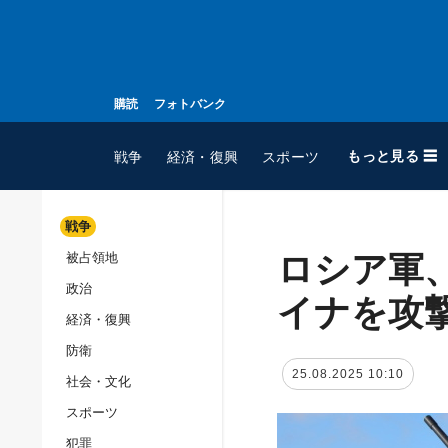
購読
フォトバンク
もっと見る ☰
戦争
経済・復興
スポーツ
戦争
ロシア軍
被占領地
全てのトピック
政治
戦争
イナを攻
経済・復興
被占領地
防衛
政治
25.08.2025 10:10
社会・文化
経済・復興
スポーツ
防衛
犯罪