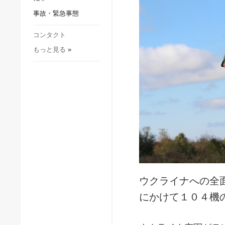
社会・文化
事故・緊急事態
スポーツ
犯罪
コンタクト
もっと見る
»
事故・緊急事態
ウクライナへの全
にかけて１０４機