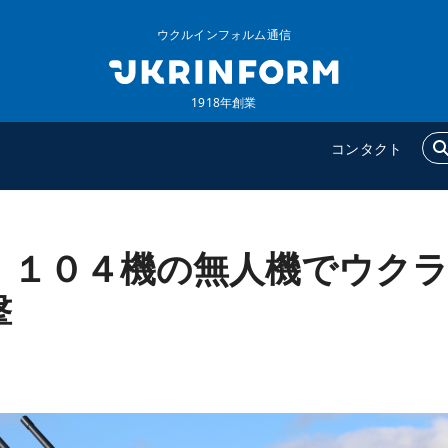
ウクルインフォルム通信
1918年創業
コンタクト
、１０４機の無人機でウク
ウクルインフォルム
追加
ウクルインフォルムについ
特集
撃
て
インタビュー
コンタクト
写真
動画