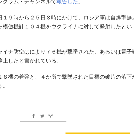
レグラム・チャンネルで
報告した
。
日１９時から２５日８時にかけて、ロシア軍は自爆型無
た模倣機計１０４機をウクライナに対して発射したとい
ライナ防空はにより７６機が撃墜された、あるいは電子
停止したと書かれている。
２８機の着弾と、４か所で撃墜された目標の破片の落下
う。