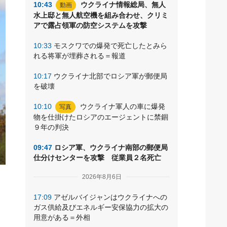
10:43
ウクライナ情報総局、無人
動画
水上邸と無人航空機を組み合わせ、クリミ
アで露占領軍の防空システムを攻撃
10:33
モスクワでの爆発で死亡したとみら
れる将軍が埋葬される＝報道
10:17
ウクライナ北部でロシア軍が郵便局
を破壊
10:10
ウクライナ軍人の車に爆発
写真
物を仕掛けたロシアのエージェントに禁錮
９年の判決
09:47
ロシア軍、ウクライナ南部の郵便局
仕分けセンターを攻撃 従業員２名死亡
2026年8月6日
朝
17:09
アゼルバイジャンはウクライナへの
ガス供給及びエネルギー安保協力の拡大の
用意がある＝外相