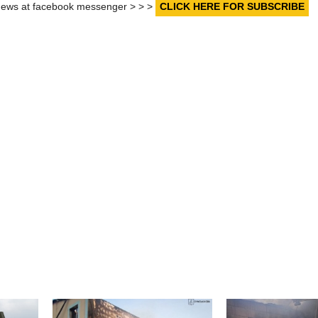
r news at facebook messenger > > >
CLICK HERE FOR SUBSCRIBE