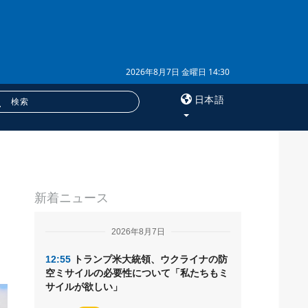
2026年8月7日 金曜日 14:30
日本語
×
ラ
サービス
新着ニュース
購読
フォトバンク
2026年8月7日
12:55
トランプ米大統領、ウクライナの防
空ミサイルの必要性について「私たちもミ
サイルが欲しい」