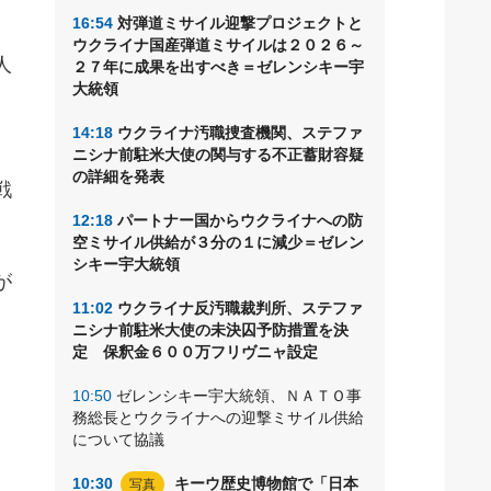
16:54
対弾道ミサイル迎撃プロジェクトと
ウクライナ国産弾道ミサイルは２０２６～
人
２７年に成果を出すべき＝ゼレンシキー宇
大統領
14:18
ウクライナ汚職捜査機関、ステファ
ニシナ前駐米大使の関与する不正蓄財容疑
の詳細を発表
戦
12:18
パートナー国からウクライナへの防
空ミサイル供給が３分の１に減少＝ゼレン
シキー宇大統領
が
11:02
ウクライナ反汚職裁判所、ステファ
ニシナ前駐米大使の未決囚予防措置を決
定 保釈金６００万フリヴニャ設定
10:50
ゼレンシキー宇大統領、ＮＡＴＯ事
務総長とウクライナへの迎撃ミサイル供給
について協議
10:30
キーウ歴史博物館で「日本
写真