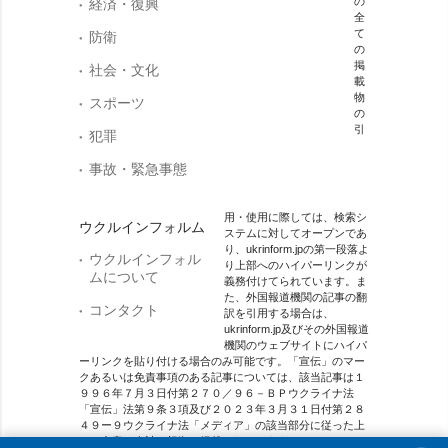
の
経済・復興
全
て
防衛
の
掲
社会・文化
載
物
スポーツ
の
引
犯罪
事故・緊急事態
用・使用に際しては、検索シ
ウクルインフォルム
ステムに対してオープンであ
り、ukrinform.jpの第一段落よ
ウクルインフォル
り上部へのハイパーリンクが
ムについて
義務付けてられています。ま
た、外国報道機関の記事の翻
コンタクト
訳を引用する場合は、
ukrinform.jp及びその外国報道
機関のウェブサイトにハイパ
ーリンクを貼り付ける場合のみ可能です。「宣伝」のマー
クあるいは免責事項のある記事については、該当記事は１
９９６年７月３日付第２７０／９６－ＢＰウクライナ法
「宣伝」法第９条３項及び２０２３年３月３１日付第２８
４９ー９ウクライナ法「メディア」の該当部分に従った上
で、合意／会計を根拠に掲載されています。