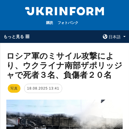
購読
フォトバンク
もっと見る ☰
日本語
×
ロシア軍のミサイル攻撃によ
り、ウクライナ南部ザポリッジ
全てのトピック
ウクルインフォ
ルム
ャで死者３名、負傷者２０名
戦争
ウクルインフォル
被占領地
ムについて
写真
18.08.2025 13:41
政治
コンタクト
経済・復興
防衛
社会・文化
スポーツ