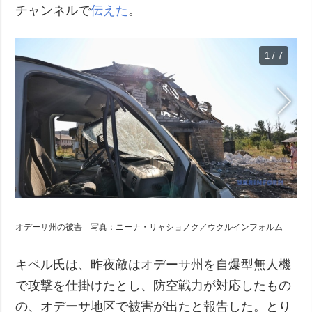
チャンネルで
伝えた
。
1 / 7
オデーサ州の被害 写真：ニーナ・リャショノク／ウクルインフォルム
キペル氏は、昨夜敵はオデーサ州を自爆型無人機
で攻撃を仕掛けたとし、防空戦力が対応したもの
の、オデーサ地区で被害が出たと報告した。とり