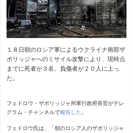
犯罪
事故・緊急事態
追加
サービス
特集
購読
インタビュー
フォトバンク
１８日朝のロシア軍によるウクライナ南部ザ
写真
ポリッジャへのミサイル攻撃により、現時点
動画
までに死者が３名、負傷者が２０人に上っ
た。
フェドロウ・ザポリッジャ州軍行政府長官がテレ
グラム・チャンネルで
報告した
。
フェドロウ氏は、「朝のロシア人のザポリッジャ