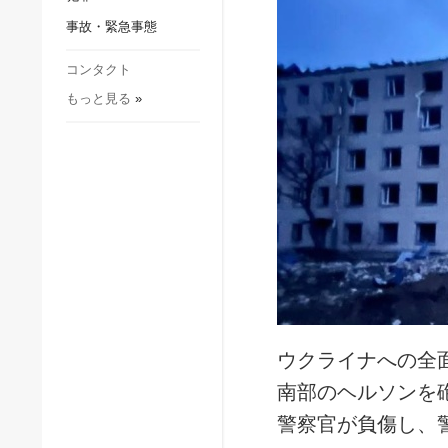
社会・文化
事故・緊急事態
スポーツ
犯罪
コンタクト
もっと見る
»
事故・緊急事態
ウクライナへの全
南部のヘルソンを
警察官が負傷し、