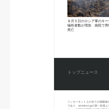
８月５日のロシア軍のキー
犠牲者数が増加 病院で男
死亡
トップニュース
インターネット上の全ての掲載物
であり、ukrinform.jpの第