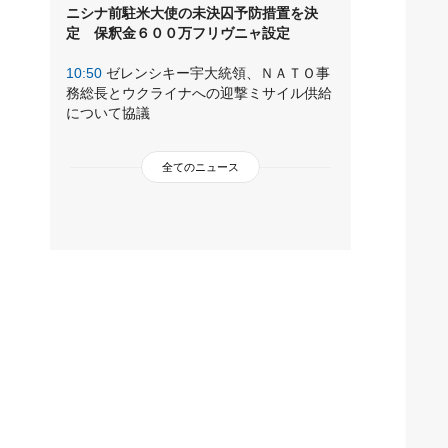
ニシナ前駐米大使の未決囚予防措置を決
定 保釈金６００万フリヴニャ設定
10:50
ゼレンシキー宇大統領、ＮＡＴＯ事
務総長とウクライナへの迎撃ミサイル供給
について協議
全てのニュース