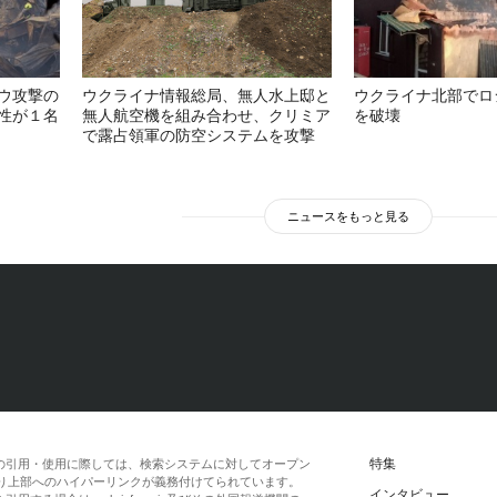
ウ攻撃の
ウクライナ情報総局、無人水上邸と
ウクライナ北部でロ
性が１名
無人航空機を組み合わせ、クリミア
を破壊
で露占領軍の防空システムを攻撃
ニュースをもっと見る
特集
の引用・使用に際しては、検索システムに対してオープン
一段落より上部へのハイパーリンクが義務付けてられています。
インタビュー