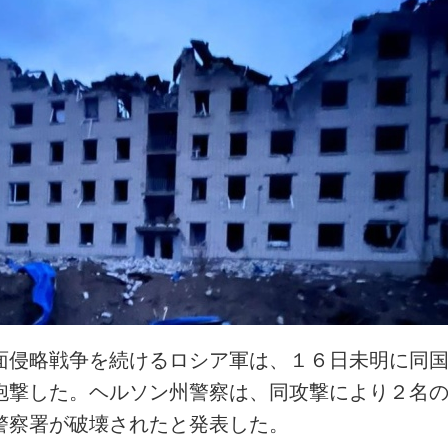
面侵略戦争を続けるロシア軍は、１６日未明に同
砲撃した。ヘルソン州警察は、同攻撃により２名
警察署が破壊されたと発表した。