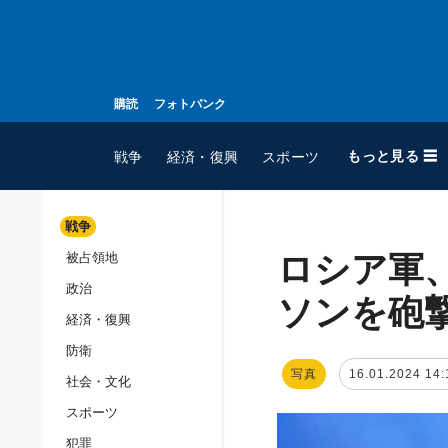
購読
フォトバンク
もっと見る ☰
戦争
経済・復興
スポーツ
戦争
ロシア軍
被占領地
全てのトピック
政治
戦争
ソンを砲
経済・復興
被占領地
防衛
政治
写真
16.01.2024 14:
社会・文化
経済・復興
スポーツ
防衛
犯罪