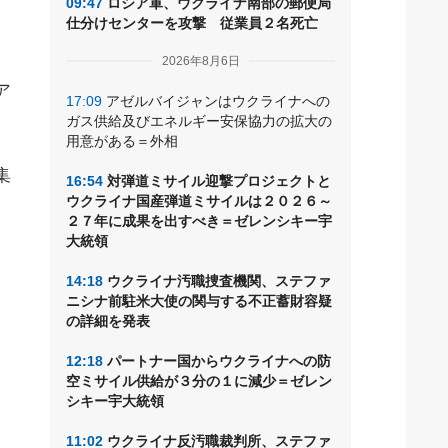
09:47
ロシア軍、ウクライナ南部の郵便局
仕分けセンターを攻撃 従業員２名死亡
2026年8月6日
ア
17:09
アゼルバイジャンはウクライナへの
ガス供給及びエネルギー安保協力の拡大の
用意がある＝外相
集
16:54
対弾道ミサイル迎撃プロジェクトと
ウクライナ国産弾道ミサイルは２０２６～
２７年に成果を出すべき＝ゼレンシキー宇
大統領
14:18
ウクライナ汚職捜査機関、ステファ
ニシナ前駐米大使の関与する不正蓄財容疑
の詳細を発表
12:18
パートナー国からウクライナへの防
空ミサイル供給が３分の１に減少＝ゼレン
シキー宇大統領
11:02
ウクライナ反汚職裁判所、ステファ