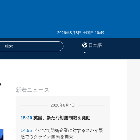
2026年8月8日 土曜日 10:49
日本語
×
ル
サービス
新着ニュース
購読
フォトバンク
2026年8月7日
15:20
英国、新たな対露制裁を発動
14:55
ドイツで防衛企業に対するスパイ疑
惑でウクライナ国民を拘束