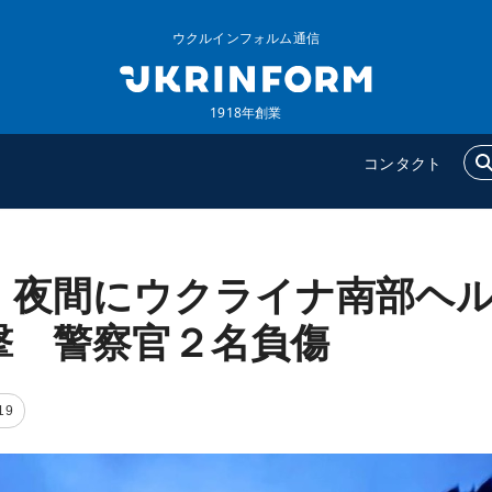
ウクルインフォルム通信
1918年創業
コンタクト
、夜間にウクライナ南部ヘ
ウクルインフォルム
追加
ウクルインフォルムについ
特集
撃 警察官２名負傷
て
インタビュー
コンタクト
写真
19
動画