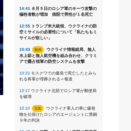
14:41
８月５日のロシア軍のキーウ攻撃の
犠牲者数が増加 病院で男性が１名死亡
12:55
トランプ米大統領、ウクライナの防
空ミサイルの必要性について「私たちもミ
サイルが欲しい」
10:43
ウクライナ情報総局、無人
動画
水上邸と無人航空機を組み合わせ、クリミ
アで露占領軍の防空システムを攻撃
10:33
モスクワでの爆発で死亡したとみら
れる将軍が埋葬される＝報道
10:17
ウクライナ北部でロシア軍が郵便局
を破壊
国
10:10
ウクライナ軍人の車に爆発
写真
の
物を仕掛けたロシアのエージェントに禁錮
９年の判決