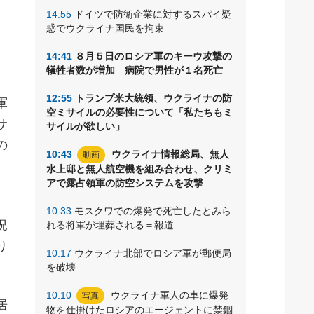
14:55
ドイツで防衛企業に対するスパイ疑
惑でウクライナ国民を拘束
14:41
８月５日のロシア軍のキーウ攻撃の
犠牲者数が増加 病院で男性が１名死亡
12:55
トランプ米大統領、ウクライナの防
軍
空ミサイルの必要性について「私たちもミ
サ
サイルが欲しい」
の
10:43
ウクライナ情報総局、無人
動画
水上邸と無人航空機を組み合わせ、クリミ
アで露占領軍の防空システムを攻撃
、
10:33
モスクワでの爆発で死亡したとみら
況
れる将軍が埋葬される＝報道
り
10:17
ウクライナ北部でロシア軍が郵便局
を破壊
10:10
ウクライナ軍人の車に爆発
写真
居
物を仕掛けたロシアのエージェントに禁錮