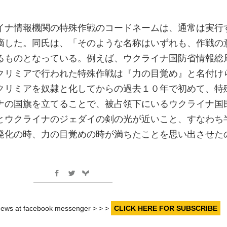
イナ情報機関の特殊作戦のコードネームは、通常は実行
摘した。同氏は、「そのような名称はいずれも、作戦の
るものとなっている。例えば、ウクライナ国防省情報総
クリミアで行われた特殊作戦は『力の目覚め』と名付け
クリミアを奴隷と化してからの過去１０年で初めて、特
ナの国旗を立てることで、被占領下にいるウクライナ国
とウクライナのジェダイの剣の光が近いこと、すなわち
発化の時、力の目覚めの時が満ちたことを思い出させた
r news at facebook messenger > > >
CLICK HERE FOR SUBSCRIBE