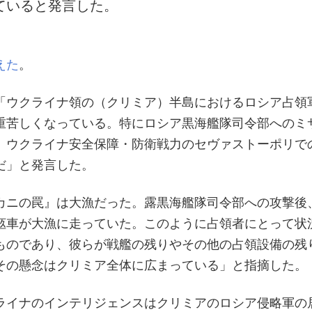
ていると発言した。
えた
。
「ウクライナ領の（クリミア）半島におけるロシア占領
重苦しくなっている。特にロシア黒海艦隊司令部へのミ
、ウクライナ安全保障・防衛戦力のセヴァストーポリで
だ」と発言した。
カニの罠』は大漁だった。露黒海艦隊司令部への攻撃後
柩車が大漁に走っていた。このように占領者にとって状
ものであり、彼らが戦艦の残りやその他の占領設備の残
その懸念はクリミア全体に広まっている」と指摘した。
ライナのインテリジェンスはクリミアのロシア侵略軍の