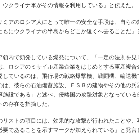
、ウクライナ軍がその情報を利用している」と伝えた。
リミアのロシア人にとって唯一の安全な手段は、自らの
ともにウクライナの半島からどこか遠くへ去ることだ」
ア領内で頻発している爆発について、「一定の法則を見
は、ロシアのミサイル産業企業をはじめとする軍産複合
発しているのは、飛行場の戦略爆撃機、戦闘機、輸送機
のは、彼らの石油備蓄施設、ＦＳＢの建物やその他の兵
事施設である」と述べ、侵略国の攻撃対象となっている
トの存在を指摘した。
のリストの項目には、効果的な攻撃が行われたことや、
必要であることを示すマークが加えられている」と発言