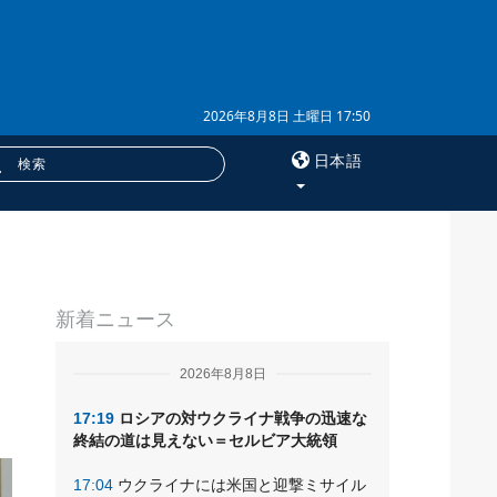
2026年8月8日 土曜日 17:50
日本語
×
サービス
新着ニュース
購読
フォトバンク
2026年8月8日
17:19
ロシアの対ウクライナ戦争の迅速な
終結の道は見えない＝セルビア大統領
17:04
ウクライナには米国と迎撃ミサイル