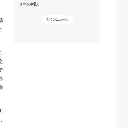
９年の判決
錆
全てのニュース
と
ら
企
で
器
優
再
し