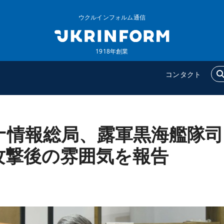
ウクルインフォルム通信
1918年創業
コンタクト
ナ情報総局、露軍黒海艦隊司
ウクルインフォルム
追加
ウクルインフォルムについ
特集
攻撃後の雰囲気を報告
て
インタビュー
コンタクト
写真
動画