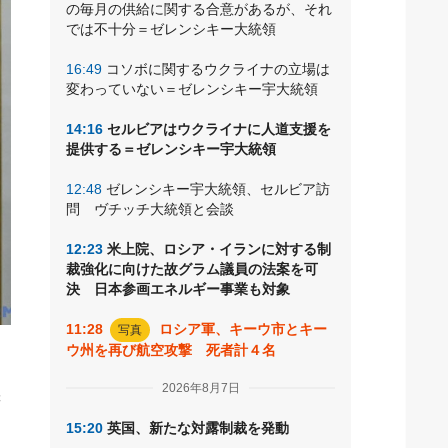
の毎月の供給に関する合意があるが、それ
では不十分＝ゼレンシキー大統領
16:49
コソボに関するウクライナの立場は
変わっていない＝ゼレンシキー宇大統領
14:16
セルビアはウクライナに人道支援を
提供する＝ゼレンシキー宇大統領
12:48
ゼレンシキー宇大統領、セルビア訪
問 ヴチッチ大統領と会談
12:23
米上院、ロシア・イランに対する制
裁強化に向けた故グラム議員の法案を可
決 日本参画エネルギー事業も対象
11:28
ロシア軍、キーウ市とキー
写真
ウ州を再び航空攻撃 死者計４名
ラ
黒
2026年8月7日
は
15:20
英国、新たな対露制裁を発動