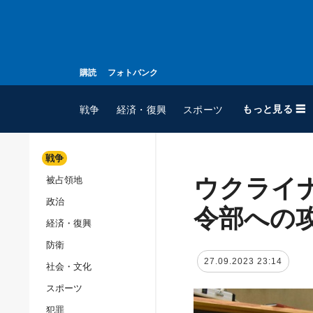
購読
フォトバンク
もっと見る ☰
戦争
経済・復興
スポーツ
戦争
ウクライ
被占領地
全てのトピック
政治
戦争
令部への
経済・復興
被占領地
防衛
政治
27.09.2023 23:14
社会・文化
経済・復興
スポーツ
防衛
犯罪