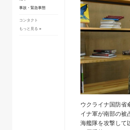
社会・文化
事故・緊急事態
スポーツ
犯罪
コンタクト
もっと見る
»
事故・緊急事態
ウクライナ国防省
イナ軍が南部の被
海艦隊を攻撃して