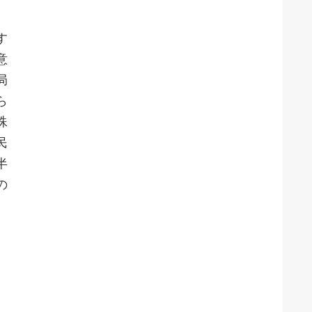
す
意
局
ら
殊
民
半
の