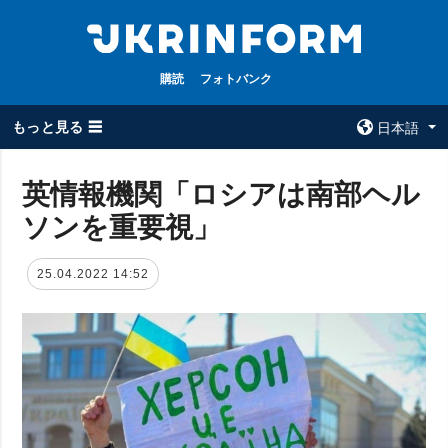
購読
フォトバンク
もっと見る ☰
日本語
×
英情報機関「ロシアは南部ヘル
ソンを重要視」
全てのトピック
ウクルインフォ
ルム
戦争
25.04.2022 14:52
ウクルインフォル
被占領地
ムについて
政治
コンタクト
経済・復興
防衛
社会・文化
スポーツ