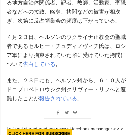
る地方自治体関係者、記者、教師、活動家、聖職
者などへの拉致、略奪、拷問などの被害が相次
ぎ、次第に反占領集会の頻度は下がっている。
４月２３日、ヘルソンのウクライナ正教会の聖職
者であるセルヒー・チュディノヴィチ氏は、ロシ
ア軍により拘束されていた際に受けていた拷問に
ついて
告白している
。
また、２３日にも、ヘルソン州から、６１０人が
ドニプロペトロウシク州クリヴィー・リフへと避
難したことが
報告されている
。
Let’s get started read our news at facebook messenger > > >
CLICK HERE FOR SUBSCRIBE