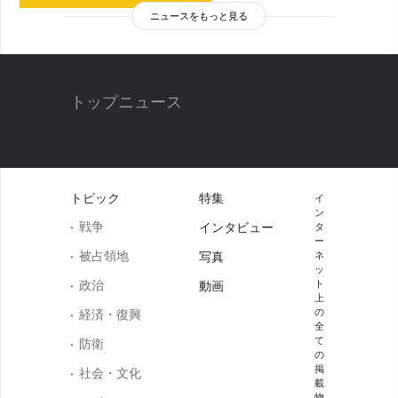
ニュースをもっと見る
トップニュース
トピック
特集
イ
ン
戦争
インタビュー
タ
ー
被占領地
写真
ネ
ッ
政治
ト
動画
上
の
経済・復興
全
て
防衛
の
掲
社会・文化
載
物