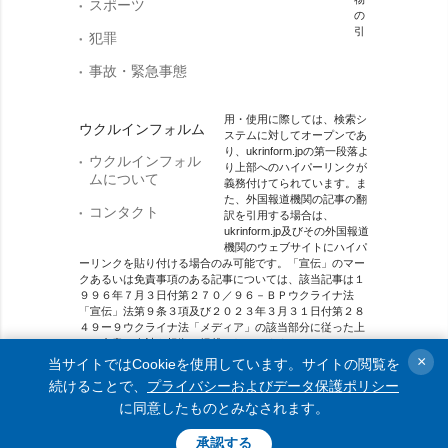
スポーツ
の
引
犯罪
事故・緊急事態
用・使用に際しては、検索シ
ウクルインフォルム
ステムに対してオープンであ
り、ukrinform.jpの第一段落よ
ウクルインフォル
り上部へのハイパーリンクが
ムについて
義務付けてられています。ま
た、外国報道機関の記事の翻
コンタクト
訳を引用する場合は、
ukrinform.jp及びその外国報道
機関のウェブサイトにハイパ
ーリンクを貼り付ける場合のみ可能です。「宣伝」のマー
クあるいは免責事項のある記事については、該当記事は１
９９６年７月３日付第２７０／９６－ＢＰウクライナ法
「宣伝」法第９条３項及び２０２３年３月３１日付第２８
４９ー９ウクライナ法「メディア」の該当部分に従った上
で、合意／会計を根拠に掲載されています。
×
当サイトではCookieを使用しています。サイトの閲覧を
オンラインメディア主体 メディア識別番号：R40-01421.
続けることで、
プライバシーおよびデータ保護ポリシー
に同意したものとみなされます。
© 2015-2026 Ukrinform. All rights reserved.
承認する