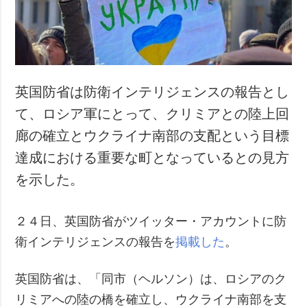
犯罪
事故・緊急事態
追加
サービス
特集
購読
英国防省は防衛インテリジェンスの報告とし
インタビュー
フォトバンク
て、ロシア軍にとって、クリミアとの陸上回
写真
廊の確立とウクライナ南部の支配という目標
動画
達成における重要な町となっているとの見方
を示した。
２４日、英国防省がツイッター・アカウントに防
衛インテリジェンスの報告を
掲載した
。
英国防省は、「同市（ヘルソン）は、ロシアのク
リミアへの陸の橋を確立し、ウクライナ南部を支