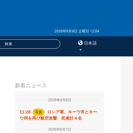
2026年8月8日 土曜日 12:04
日本語
×
サービス
新着ニュース
購読
フォトバンク
2026年8月8日
11:28
ロシア軍、キーウ市とキー
写真
ウ州を再び航空攻撃 死者計４名
2026年8月7日