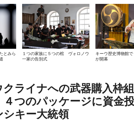
たとみら
１つの家族に５つの棺 ヴォロノウ
キーウ歴史博物館で
道
一家の告別式
が開幕
ウクライナへの武器購入枠
、４つのパッケージに資金
ンシキー大統領