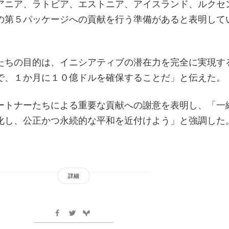
アニア、ラトビア、エストニア、アイスランド、ルクセ
の第５パッケージへの貢献を行う準備があると表明して
たちの目的は、イニシアティブの潜在力を完全に実現す
で、１か月に１０億ドルを確保することだ」と伝えた。
ートナーたちによる重要な貢献への謝意を表明し、「一
化し、公正かつ永続的な平和を近付けよう」と強調した
詳細