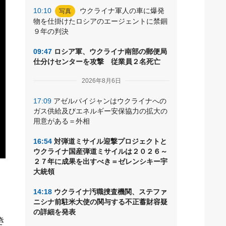
10:10
ウクライナ軍人の車に爆発
写真
物を仕掛けたロシアのエージェントに禁錮
９年の判決
09:47
ロシア軍、ウクライナ南部の郵便局
仕分けセンターを攻撃 従業員２名死亡
2026年8月6日
17:09
アゼルバイジャンはウクライナへの
ガス供給及びエネルギー安保協力の拡大の
用意がある＝外相
16:54
対弾道ミサイル迎撃プロジェクトと
ウクライナ国産弾道ミサイルは２０２６～
２７年に成果を出すべき＝ゼレンシキー宇
大統領
14:18
ウクライナ汚職捜査機関、ステファ
ニシナ前駐米大使の関与する不正蓄財容疑
の詳細を発表
き