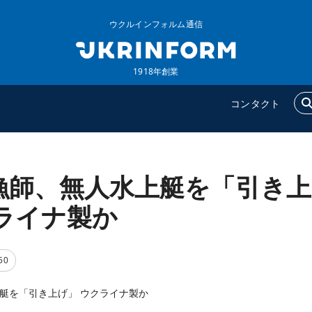
ウクルインフォルム通信
1918年創業
コンタクト
漁師、無人水上艇を「引き上
ウクルインフォルム
追加
ウクルインフォルムについ
特集
ライナ製か
て
インタビュー
コンタクト
写真
50
動画