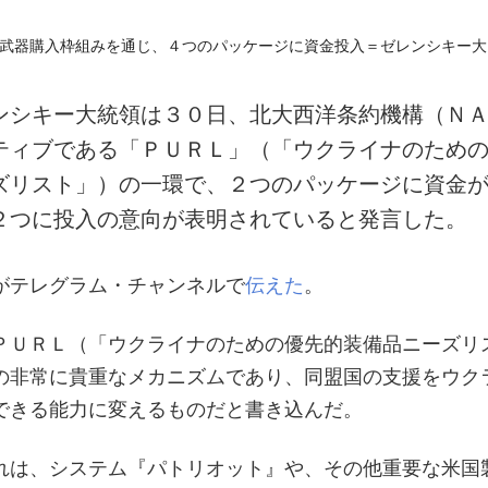
ンシキー大統領は３０日、北大西洋条約機構（Ｎ
ティブである「ＰＵＲＬ」（「ウクライナのため
ズリスト」）の一環で、２つのパッケージに資金
２つに投入の意向が表明されていると発言した。
がテレグラム・チャンネルで
伝えた
。
ＰＵＲＬ（「ウクライナのための優先的装備品ニーズリ
の非常に貴重なメカニズムであり、同盟国の支援をウク
できる能力に変えるものだと書き込んだ。
れは、システム『パトリオット』や、その他重要な米国