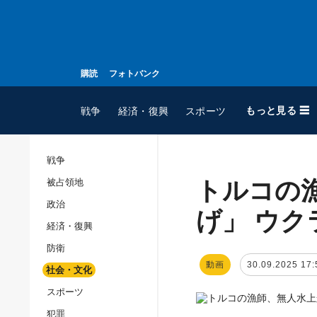
購読
フォトバンク
もっと見る ☰
戦争
経済・復興
スポーツ
戦争
トルコの
被占領地
全てのトピック
政治
戦争
げ」 ウク
経済・復興
被占領地
防衛
政治
動画
30.09.2025 17:
社会・文化
経済・復興
スポーツ
防衛
犯罪