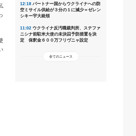
12:18
パートナー国からウクライナへの防
私
空ミサイル供給が３分の１に減少＝ゼレン
っ
シキー宇大統領
11:02
ウクライナ反汚職裁判所、ステファ
ニシナ前駐米大使の未決囚予防措置を決
使
定 保釈金６００万フリヴニャ設定
い
全てのニュース