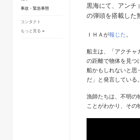
社会・文化
黒海にて、アンチ
事故・緊急事態
スポーツ
の弾頭を搭載した
犯罪
コンタクト
もっと見る
»
事故・緊急事態
ＩＨＡが
報じた
。
船主は、「アクチャ
の距離で物体を見つ
船かもしれないと思
だ」と発言している
漁師たちは、不明の
ことがわかり、その