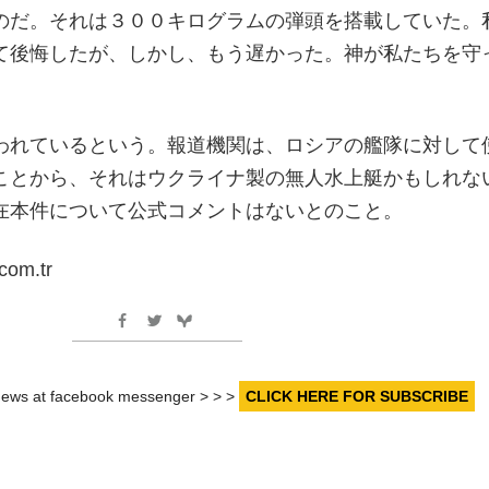
のだ。それは３００キログラムの弾頭を搭載していた。
て後悔したが、しかし、もう遅かった。神が私たちを守
われているという。報道機関は、ロシアの艦隊に対して
ことから、それはウクライナ製の無人水上艇かもしれな
在本件について公式コメントはないとのこと。
om.tr
r news at facebook messenger > > >
CLICK HERE FOR SUBSCRIBE