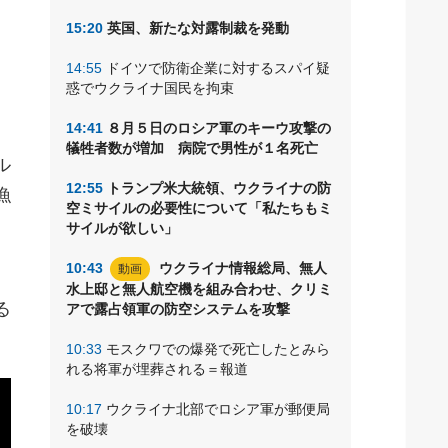
ム
15:20
英国、新たな対露制裁を発動
14:55
ドイツで防衛企業に対するスパイ疑
惑でウクライナ国民を拘束
14:41
８月５日のロシア軍のキーウ攻撃の
犠牲者数が増加 病院で男性が１名死亡
ル
12:55
トランプ米大統領、ウクライナの防
漁
空ミサイルの必要性について「私たちもミ
サイルが欲しい」
10:43
ウクライナ情報総局、無人
動画
水上邸と無人航空機を組み合わせ、クリミ
る
アで露占領軍の防空システムを攻撃
10:33
モスクワでの爆発で死亡したとみら
れる将軍が埋葬される＝報道
10:17
ウクライナ北部でロシア軍が郵便局
を破壊