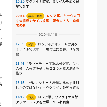
10:25
ウクライナ防空、ミサイルを全く迎
撃できず
実
09:51
ロシア軍、キーウ方面
写真・動画
を大規模ミサイル攻撃 死者１７人、負傷
け
者多数
ト
2026年8月4日
し
望
17:09
ロシア軍がオデーサ郊外を
写真
ミサイルで攻撃 市場付近に着弾、３名負
傷
16:46
ドラパーティー宇軍総司令官、兵へ
の暴行の報道を受け第２２５連隊の調査を
指示
を
16:15
「ゼレンシキー大統領は日本を批判
者
したのではない」＝ウクライナ外務報道官
14:12
ロシア軍、ウクライナ東部
写真
クラマトルシクを空爆 １５名負傷
く