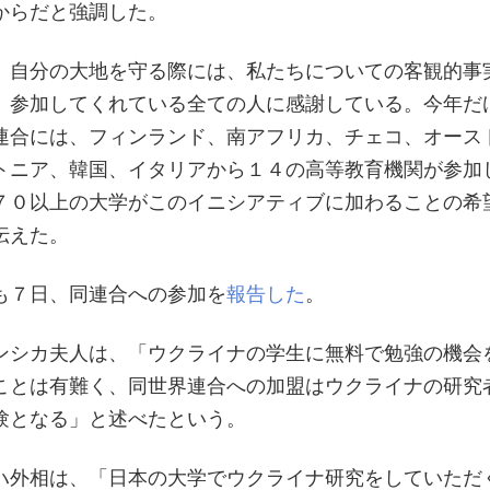
からだと強調した。
、自分の大地を守る際には、私たちについての客観的事
。参加してくれている全ての人に感謝している。今年だ
連合には、フィンランド、南アフリカ、チェコ、オース
トニア、韓国、イタリアから１４の高等教育機関が参加
７０以上の大学がこのイニシアティブに加わることの希
伝えた。
も７日、同連合への参加を
報告した
。
ンシカ夫人は、「ウクライナの学生に無料で勉強の機会
ことは有難く、同世界連合への加盟はウクライナの研究
験となる」と述べたという。
ハ外相は、「日本の大学でウクライナ研究をしていただ