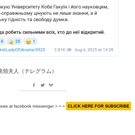
統領夫人（テレグラム）
r news at facebook messenger > > >
CLICK HERE FOR SUBSCRIBE