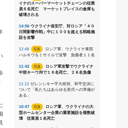
イナのスーパーマーケットチェーンの従業
連
員６名死亡 マーケットプレイスの倉庫も
破壊される
14:56
ウクライナ保安庁、対ロシア「４０
ネ
日間影響作戦」中に１００を超える戦略施
設を攻撃
12:48
ロシア軍、ウクライナ東部
写真
ハルキウをミサイルで攻撃 負傷者１１名
ハ
11:42
ロシア軍攻撃でウクライナ
写真
歩
中部キーウ州で１６名死亡、２８名負傷
」
11:12
ゼレンシキー宇大統領、和平交渉に
ついて「私たちはあらゆる形式への準備が
ある」
に
10:47
ロシア軍、ウクライナの大
写真
型ホームセンター企業の重要施設を複数破
国
壊 従業員１名死亡
見