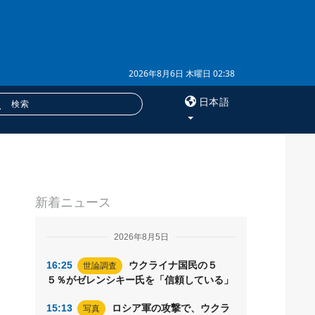
2026年8月6日 木曜日 02:38
日本語
×
サービス
新着ニュース
購読
フォトバンク
2026年8月5日
16:25
ウクライナ国民の５
世論調査
５％がゼレンシキー氏を「信頼している」
15:13
ロシア軍の攻撃で、ウクラ
写真