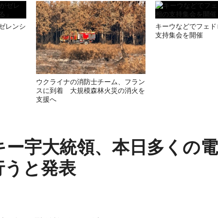
ゼレンシ
キーウなどでフェド
支持集会を開催
ウクライナの消防士チーム、フラン
スに到着 大規模森林火災の消火を
支援へ
キー宇大統領、本日多くの電
行うと発表