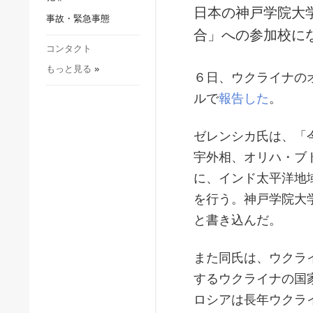
社会・文化
日本の神戸学院大
事故・緊急事態
スポーツ
合」への参加校に
犯罪
コンタクト
もっと見る
»
事故・緊急事態
６日、ウクライナの
ルで
報告した
。
ゼレンシカ氏は、「
宇外相、オリハ・ブ
に、インド太平洋地
を行う。神戸学院大
と書き込んだ。
また同氏は、ウクラ
するウクライナの国
ロシアは長年ウクラ