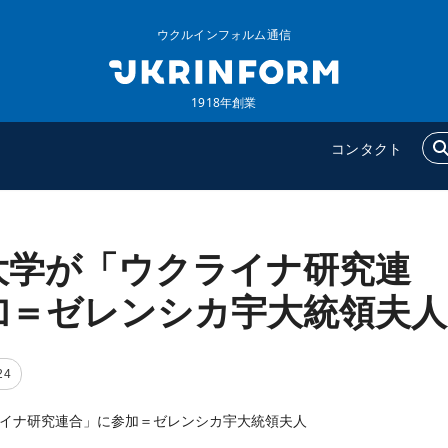
ウクルインフォルム通信
1918年創業
コンタクト
大学が「ウクライナ研究連
ウクルインフォルム
追加
ウクルインフォルムについ
特集
加＝ゼレンシカ宇大統領夫人
て
インタビュー
コンタクト
写真
24
動画