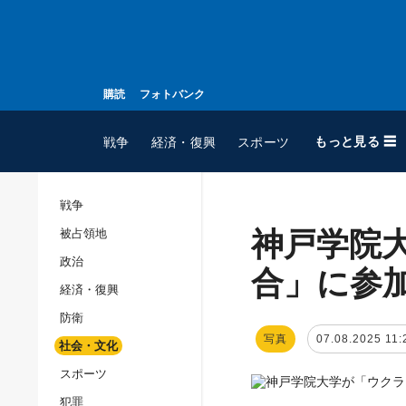
購読
フォトバンク
もっと見る ☰
戦争
経済・復興
スポーツ
戦争
神戸学院
被占領地
全てのトピック
政治
戦争
合」に参
経済・復興
被占領地
防衛
政治
写真
07.08.2025 11:
社会・文化
経済・復興
スポーツ
防衛
犯罪