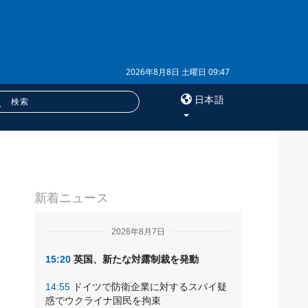
2026年8月8日 土曜日 09:47
日本語
×
サービス
新着ニュース
購読
フォトバンク
2026年8月7日
15:20
英国、新たな対露制裁を発動
14:55
ドイツで防衛企業に対するスパイ疑
惑でウクライナ国民を拘束