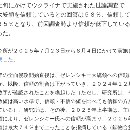
上旬にかけてウクライナで実施された世論調査で
大統領を信頼しているとの回答は５８％、信頼し
３５％となり、前回調査時より信頼が低下してい
った。
究所が２０２５年７月２３日から８月４日にかけて実施
表した
。
年の全面侵攻開始直後は、ゼレンシキー大統領への信頼
が、以降、信頼の割合は下がっていき、２０２４年１２
数字が確認されたことを喚起した（ただし、研究所は、
数値は高い水準で、信頼・不信の値を比べても信頼の方
ている）。研究所は、その後、２０２５年上半期は、主
権により、ゼレンシキー氏への信頼が高まり、２０２５
値は最大７４％まで上ったことを指摘している（鉱物合