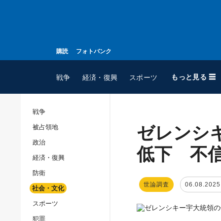
購読
フォトバンク
もっと見る ☰
戦争
経済・復興
スポーツ
戦争
ゼレンシ
被占領地
全てのトピック
政治
戦争
低下 不
経済・復興
被占領地
防衛
政治
世論調査
06.08.2025
社会・文化
経済・復興
スポーツ
防衛
犯罪