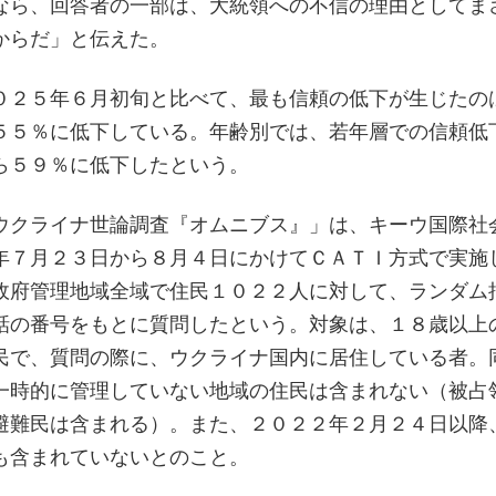
なら、回答者の一部は、大統領への不信の理由としてま
からだ」と伝えた。
０２５年６月初旬と比べて、最も信頼の低下が生じたの
５５％に低下している。年齢別では、若年層での信頼低
ら５９％に低下したという。
ウクライナ世論調査『オムニブス』」は、キーウ国際社
年７月２３日から８月４日にかけてＣＡＴＩ方式で実施
政府管理地域全域で住民１０２２人に対して、ランダム
話の番号をもとに質問したという。対象は、１８歳以上
民で、質問の際に、ウクライナ国内に居住している者。
一時的に管理していない地域の住民は含まれない（被占
避難民は含まれる）。また、２０２２年２月２４日以降
も含まれていないとのこと。