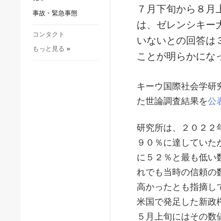
社会・文化
７月下旬から８月
事故・緊急事態
スポーツ
は、ゼレンシキー
犯罪
コンタクト
いないとの回答は
もっと見る
»
事故・緊急事態
ことが明らかにな
キーウ国際社会学研
た世論調査結果を
公
研究所は、２０２２
９０％に達していた
に５２％と最も低い
れでも当時の信頼の
高かったとも指摘し
米国で発足した新政
５月上旬にはその数