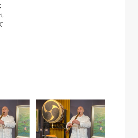
式
れ
て