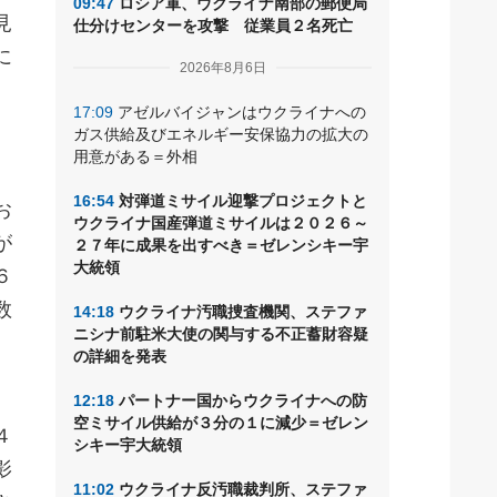
09:47
ロシア軍、ウクライナ南部の郵便局
見
仕分けセンターを攻撃 従業員２名死亡
に
2026年8月6日
17:09
アゼルバイジャンはウクライナへの
ガス供給及びエネルギー安保協力の拡大の
用意がある＝外相
16:54
対弾道ミサイル迎撃プロジェクトと
お
ウクライナ国産弾道ミサイルは２０２６～
が
２７年に成果を出すべき＝ゼレンシキー宇
大統領
６
数
14:18
ウクライナ汚職捜査機関、ステファ
ニシナ前駐米大使の関与する不正蓄財容疑
の詳細を発表
12:18
パートナー国からウクライナへの防
空ミサイル供給が３分の１に減少＝ゼレン
４
シキー宇大統領
影
11:02
ウクライナ反汚職裁判所、ステファ