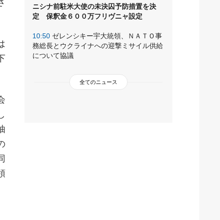
さ
ニシナ前駐米大使の未決囚予防措置を決
定 保釈金６００万フリヴニャ設定
10:50
ゼレンシキー宇大統領、ＮＡＴＯ事
は
務総長とウクライナへの迎撃ミサイル供給
について協議
下
全てのニュース
会
し
抽
の
同
領
、