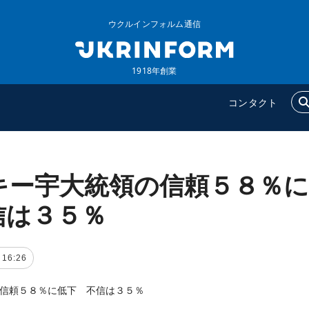
ウクルインフォルム通信
1918年創業
コンタクト
キー宇大統領の信頼５８％に
ウクルインフォルム
追加
ウクルインフォルムについ
特集
信は３５％
て
インタビュー
コンタクト
写真
 16:26
動画