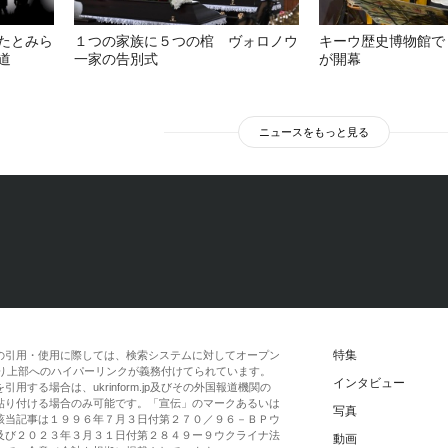
たとみら
１つの家族に５つの棺 ヴォロノウ
キーウ歴史博物館で
道
一家の告別式
が開幕
ニュースをもっと見る
特集
の引用・使用に際しては、検索システムに対してオープン
一段落より上部へのハイパーリンクが義務付けてられています。
インタビュー
する場合は、ukrinform.jp及びその外国報道機関の
貼り付ける場合のみ可能です。「宣伝」のマークあるいは
写真
該当記事は１９９６年７月３日付第２７０／９６－ＢＰウ
及び２０２３年３月３１日付第２８４９ー９ウクライナ法
動画