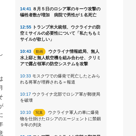
14:41
８月５日のロシア軍のキーウ攻撃の
て
犠牲者数が増加 病院で男性が１名死亡
る
12:55
トランプ米大統領、ウクライナの防
空ミサイルの必要性について「私たちもミ
サイルが欲しい」
10:43
ウクライナ情報総局、無人
動画
し
水上邸と無人航空機を組み合わせ、クリミ
アで露占領軍の防空システムを攻撃
10:33
モスクワでの爆発で死亡したとみら
は
れる将軍が埋葬される＝報道
月
10:17
ウクライナ北部でロシア軍が郵便局
そ
を破壊
が
10:10
ウクライナ軍人の車に爆発
写真
に
物を仕掛けたロシアのエージェントに禁錮
年
９年の判決
意