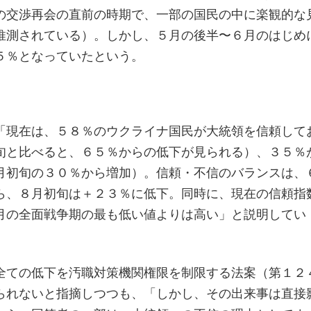
の交渉再会の直前の時期で、一部の国民の中に楽観的な
推測されている）。しかし、５月の後半〜６月のはじめ
５％となっていたという。
「現在は、５８％のウクライナ国民が大統領を信頼して
旬と比べると、６５％からの低下が見られる）、３５％
月初旬の３０％から増加）。信頼・不信のバランスは、
ら、８月初旬は＋２３％に低下。同時に、現在の信頼指
月の全面戦争期の最も低い値よりは高い」と説明してい
全ての低下を汚職対策機関権限を制限する法案（第１２
られないと指摘しつつも、「しかし、その出来事は直接