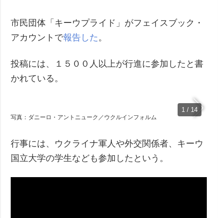
犯罪
市民団体「キーウプライド」がフェイスブック・
事故・緊急事態
アカウントで
報告した
。
追加
サービス
投稿には、１５００人以上が行進に参加したと書
特集
購読
かれている。
インタビュー
フォトバンク
写真
1 / 14
動画
写真：ダニーロ・アントニューク／ウクルインフォルム
行事には、ウクライナ軍人や外交関係者、キーウ
国立大学の学生なども参加したという。