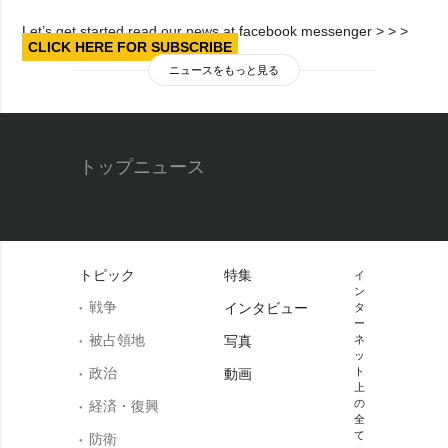
Let’s get started read our news at facebook messenger > > >
CLICK HERE FOR SUBSCRIBE
ニュースをもっと見る
トップニュース
トピック
特集
イ
ン
戦争
インタビュー
タ
ー
被占領地
写真
ネ
ッ
政治
ト
動画
上
の
経済・復興
全
て
防衛