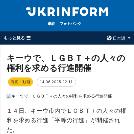
購読
フォトバンク
もっと見る ☰
日本語
×
キーウで、ＬＧＢＴ＋の人々の
権利を求める行進開催
全てのトピック
ウクルインフォ
ルム
戦争
写真・動画
14.06.2025 22:11
ウクルインフォル
被占領地
ムについて
政治
コンタクト
経済・復興
１４日、キーウ市内でＬＧＢＴ＋の人々の権
防衛
利を求める行進「平等の行進」が開催され
社会・文化
た。
スポーツ