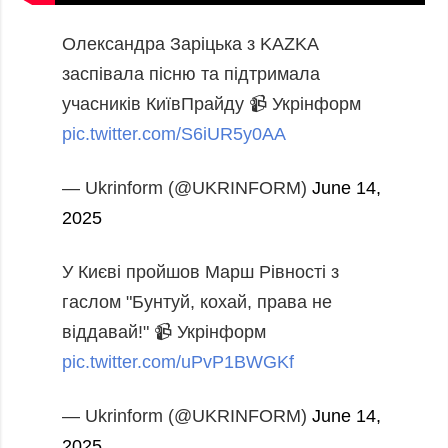
Олександра Заріцька з KAZKA
заспівала пісню та підтримала
учасників КиївПрайду
📹 Укрінформ
pic.twitter.com/S6iUR5y0AA
— Ukrinform (@UKRINFORM)
June 14,
2025
У Києві пройшов Марш Рівності з
гаслом "Бунтуй, кохай, права не
віддавай!"
📹 Укрінформ
pic.twitter.com/uPvP1BWGKf
— Ukrinform (@UKRINFORM)
June 14,
2025