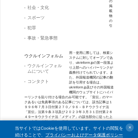
の
掲
社会・文化
載
物
スポーツ
の
引
犯罪
事故・緊急事態
用・使用に際しては、検索シ
ウクルインフォルム
ステムに対してオープンであ
り、ukrinform.jpの第一段落よ
ウクルインフォル
り上部へのハイパーリンクが
ムについて
義務付けてられています。ま
た、外国報道機関の記事の翻
コンタクト
訳を引用する場合は、
ukrinform.jp及びその外国報道
機関のウェブサイトにハイパ
ーリンクを貼り付ける場合のみ可能です。「宣伝」のマー
クあるいは免責事項のある記事については、該当記事は１
９９６年７月３日付第２７０／９６－ＢＰウクライナ法
「宣伝」法第９条３項及び２０２３年３月３１日付第２８
４９ー９ウクライナ法「メディア」の該当部分に従った上
で、合意／会計を根拠に掲載されています。
×
当サイトではCookieを使用しています。サイトの閲覧を
オンラインメディア主体 メディア識別番号：R40-01421.
続けることで、
プライバシーおよびデータ保護ポリシー