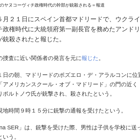
５月２１日にスペイン首都マドリードで、ウクラ
チ政権時代に大統領府第一副長官を務めたアンド
が銃殺されたと報じた。
の捜査に近い関係者の発言を元に
報じた
。
１日の朝、マドリードのポズエロ・デ・アラルコンに位
「アメリカンスクール・オブ・マドリード」の門の近く
りポルトノウ氏が銃撃され、殺されたという。
現地時間９時１５分に銃撃の通報を受けたという。
ena SER」は、銃撃を受けた際、男性は子供を学校に送
という。