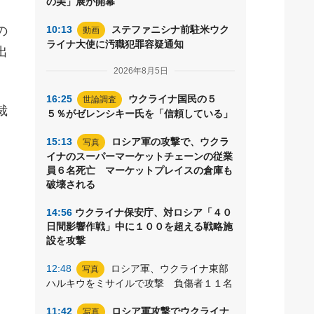
の美」展が開幕
の
10:13
ステファニシナ前駐米ウク
動画
ライナ大使に汚職犯罪容疑通知
出
2026年8月5日
16:25
ウクライナ国民の５
世論調査
裁
５％がゼレンシキー氏を「信頼している」
15:13
ロシア軍の攻撃で、ウクラ
写真
イナのスーパーマーケットチェーンの従業
員６名死亡 マーケットプレイスの倉庫も
破壊される
14:56
ウクライナ保安庁、対ロシア「４０
日間影響作戦」中に１００を超える戦略施
設を攻撃
12:48
ロシア軍、ウクライナ東部
写真
ハルキウをミサイルで攻撃 負傷者１１名
11:42
ロシア軍攻撃でウクライナ
写真