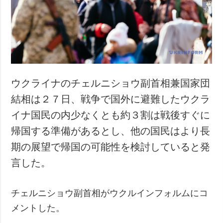
犯罪
事故・緊急事態
追加
サービス
特集
購読
インタビュー
フォトバンク
ウクライナのチェルニショウ副首相兼国家団
写真
結相は２７日、戦争で国外に避難したウクラ
動画
イナ国民の内少なくとも約３割は戦後すぐに
帰国する準備があるとし、他の国民はより長
期の展望で帰国の可能性を検討していると発
言した。
チェルニショウ副首相がウクルインフォルムにコ
メントした。