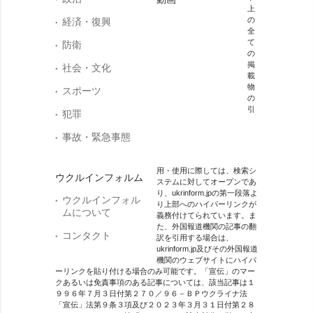
上
の
経済・復興
全
て
防衛
の
掲
社会・文化
載
物
スポーツ
の
引
犯罪
事故・緊急事態
用・使用に際しては、検索シ
ウクルインフォルム
ステムに対してオープンであ
り、ukrinform.jpの第一段落よ
ウクルインフォル
り上部へのハイパーリンクが
ムについて
義務付けてられています。ま
た、外国報道機関の記事の翻
コンタクト
訳を引用する場合は、
ukrinform.jp及びその外国報道
機関のウェブサイトにハイパ
ーリンクを貼り付ける場合のみ可能です。「宣伝」のマー
クあるいは免責事項のある記事については、該当記事は１
９９６年７月３日付第２７０／９６－ＢＰウクライナ法
「宣伝」法第９条３項及び２０２３年３月３１日付第２８