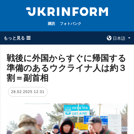
購読
フォトバンク
もっと見る ☰
日本語
×
戦後に外国からすぐに帰国する
準備のあるウクライナ人は約３
全てのトピック
ウクルインフォ
ルム
割＝副首相
戦争
ウクルインフォル
被占領地
ムについて
28.02.2025 12:31
政治
コンタクト
経済・復興
防衛
社会・文化
スポーツ