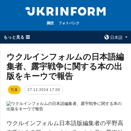
購読
フォトバンク
もっと見る ☰
日本語
×
ウクルインフォルムの日本語編
集者、露宇戦争に関する本の出
全てのトピック
ウクルインフォ
ルム
版をキーウで報告
戦争
ウクルインフォル
被占領地
ムについて
写真
27.12.2024 17:00
政治
コンタクト
経済・復興
防衛
社会・文化
ウクルインフォルム日本語版編集者の平野高
スポーツ