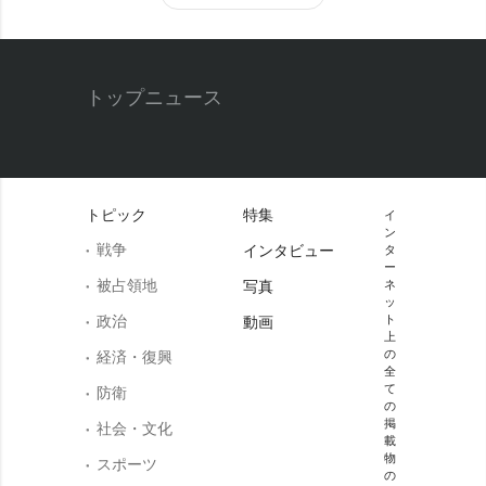
トップニュース
トピック
特集
イ
ン
戦争
インタビュー
タ
ー
被占領地
写真
ネ
ッ
政治
ト
動画
上
の
経済・復興
全
て
防衛
の
掲
社会・文化
載
物
スポーツ
の