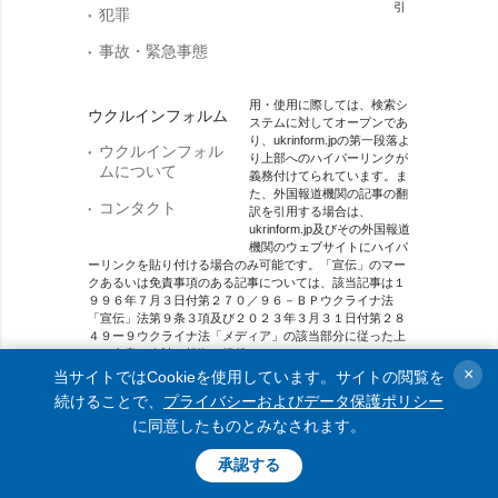
引
犯罪
事故・緊急事態
用・使用に際しては、検索シ
ウクルインフォルム
ステムに対してオープンであ
り、ukrinform.jpの第一段落よ
ウクルインフォル
り上部へのハイパーリンクが
ムについて
義務付けてられています。ま
た、外国報道機関の記事の翻
コンタクト
訳を引用する場合は、
ukrinform.jp及びその外国報道
機関のウェブサイトにハイパ
ーリンクを貼り付ける場合のみ可能です。「宣伝」のマー
クあるいは免責事項のある記事については、該当記事は１
９９６年７月３日付第２７０／９６－ＢＰウクライナ法
「宣伝」法第９条３項及び２０２３年３月３１日付第２８
４９ー９ウクライナ法「メディア」の該当部分に従った上
で、合意／会計を根拠に掲載されています。
×
当サイトではCookieを使用しています。サイトの閲覧を
オンラインメディア主体 メディア識別番号：R40-01421.
続けることで、
プライバシーおよびデータ保護ポリシー
に同意したものとみなされます。
© 2015-2026 Ukrinform. All rights reserved.
承認する