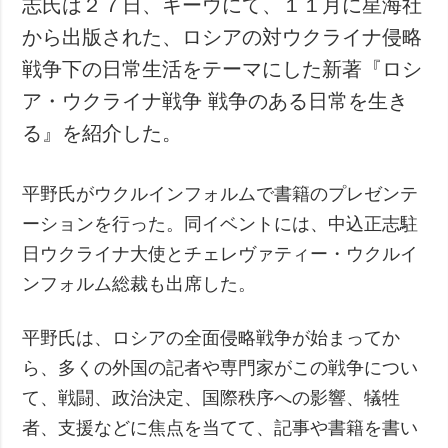
志氏は２７日、キーウにて、１１月に星海社
犯罪
から出版された、ロシアの対ウクライナ侵略
事故・緊急事態
戦争下の日常生活をテーマにした新著『ロシ
ア・ウクライナ戦争 戦争のある日常を生き
追加
サービス
る』を紹介した。
特集
購読
インタビュー
フォトバンク
平野氏がウクルインフォルムで書籍のプレゼンテ
写真
ーションを行った。同イベントには、中込正志駐
動画
日ウクライナ大使とチェレヴァティー・ウクルイ
ンフォルム総裁も出席した。
平野氏は、ロシアの全面侵略戦争が始まってか
ら、多くの外国の記者や専門家がこの戦争につい
て、戦闘、政治決定、国際秩序への影響、犠牲
者、支援などに焦点を当てて、記事や書籍を書い