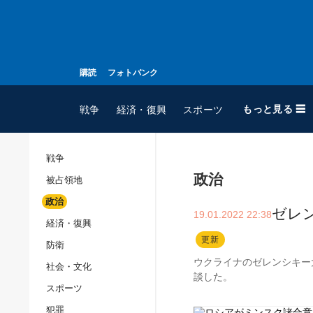
購読
フォトバンク
もっと見る ☰
戦争
経済・復興
スポーツ
戦争
政治
被占領地
全てのトピック
政治
戦争
ゼレ
19.01.2022 22:38
経済・復興
被占領地
更新
防衛
政治
ウクライナのゼレンシキー
社会・文化
経済・復興
談した。
スポーツ
防衛
犯罪