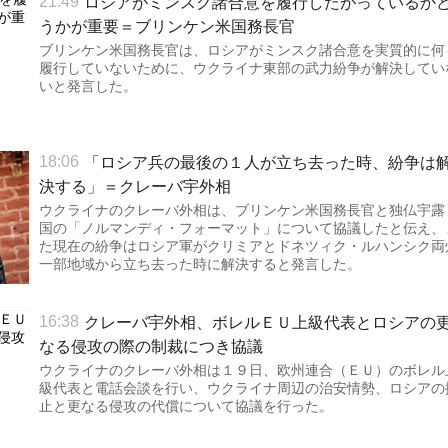
ロシアがミンスク諸合意を履行したがっているか
21:49
うかが重要＝ブリンケン米国務長官
ブリンケン米国務長官は、ロシアがミンスク諸合意を実質的に何
履行していないために、ウクライナ東部の武力紛争が解決してい
いと発言した。
「ロシア兵の最後の１人が立ち去った時、紛争は
18:06
決する」＝クレーバ宇外相
ウクライナのクレーバ外相は、ブリンケン米国務長官と独仏宇露
国の「ノルマンディ・フォーマット」について協議したと伝え、
た現在の紛争はロシア軍がクリミアとドネツィク・ルハンシク両
一部地域から立ち去った時に解決すると発言した。
クレーバ宇外相、ボレルＥＵ上級代表とロシアの
16:38
なる侵攻の際の制裁につき協議
ウクライナのクレーバ外相は１９日、欧州連合（ＥＵ）のボレル
級代表と電話会談を行い、ウクライナ周辺の治安情勢、ロシアの
止と更なる侵攻の代償について協議を行った。