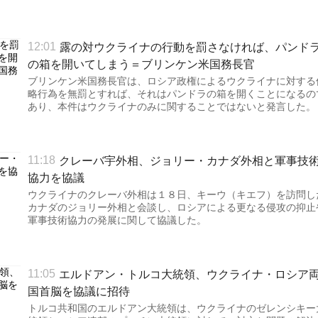
露の対ウクライナの行動を罰さなければ、パンド
12:01
の箱を開いてしまう＝ブリンケン米国務長官
ブリンケン米国務長官は、ロシア政権によるウクライナに対する
略行為を無罰とすれば、それはパンドラの箱を開くことになるの
あり、本件はウクライナのみに関することではないと発言した。
クレーバ宇外相、ジョリー・カナダ外相と軍事技
11:18
協力を協議
ウクライナのクレーバ外相は１８日、キーウ（キエフ）を訪問し
カナダのジョリー外相と会談し、ロシアによる更なる侵攻の抑止
軍事技術協力の発展に関して協議した。
エルドアン・トルコ大統領、ウクライナ・ロシア
11:05
国首脳を協議に招待
トルコ共和国のエルドアン大統領は、ウクライナのゼレンシキー