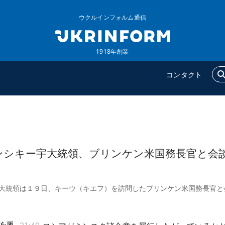
ウクルインフォルム通信
1918年創業
コンタクト
ウクルインフォルム
追加
ウクルインフォルムについ
特集
ンシキー宇大統領、ブリンケン米国務長官と会
て
インタビュー
コンタクト
写真
大統領は１９日、キーウ（キエフ）を訪問したブリンケン米国務長官と
動画