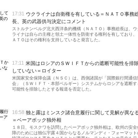
ウクライナは自衛権を有している＝ＮＡＴＯ事務
17:31
長、英の武器供与決定にコメント
ストルテンベルグ北大西洋条約機構（ＮＡＴＯ）事務総長は、ウ
ライナは自らの主権と領土一体性を防衛する権利を有しており、
ＡＴＯはその権利を支持していると発言した。
米国はロシアのＳＷＩＦＴからの遮断可能性を排
17:11
していない＝ロイター
米国家安全保障会議（ＮＳＣ）は、西側諸国が「国際銀行間通信
会」（ＳＷＩＦＴ・本部ベルギー）システムからロシアを遮断す
可能性を排除したとする報道を否定した。
独と露はミンスク諸合意履行に関して見解が異な
16:58
＝ベーアボック独外相
１８日、モスクワを訪問したベーアボック独外相は、欧州の安全
障のためには独仏宇露４国からなるノルマンディ・フォーマット