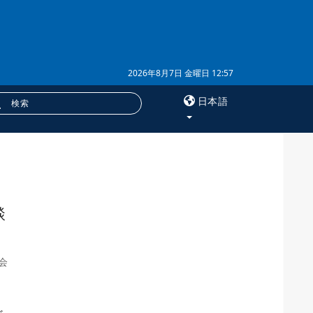
2026年8月7日 金曜日 12:57
日本語
×
サービス
購読
談
フォトバンク
会