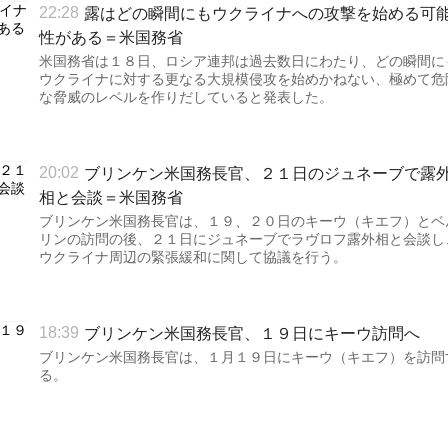
露はどの瞬間にもウクライナへの攻撃を始める可
22:28
性がある＝米国務省
米国務省は１８日、ロシア連邦は過去数日にわたり、どの瞬間に
ウクライナに対する更なる大規模侵攻を始めかねない、極めて危
な脅威のレベルを作りだしていると発表した。
ブリンケン米国務長官、２１日のジュネーブで露
20:02
相と会談＝米国務省
ブリンケン米国務長官は、１９、２０日のキーウ（キエフ）とベ
リンの訪問の後、２１日にジュネーブでラヴロフ露外相と会談し
ウクライナ周辺の緊張緩和に関して協議を行う。
ブリンケン米国務長官、１９日にキーウ訪問へ
18:39
ブリンケン米国務長官は、１月１９日にキーウ（キエフ）を訪問
る。