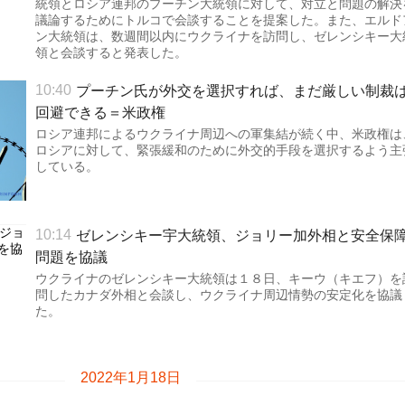
統領とロシア連邦のプーチン大統領に対して、対立と問題の解決
議論するためにトルコで会談することを提案した。また、エルド
ン大統領は、数週間以内にウクライナを訪問し、ゼレンシキー大
領と会談すると発表した。
プーチン氏が外交を選択すれば、まだ厳しい制裁
10:40
回避できる＝米政権
ロシア連邦によるウクライナ周辺への軍集結が続く中、米政権は
ロシアに対して、緊張緩和のために外交的手段を選択するよう主
している。
ゼレンシキー宇大統領、ジョリー加外相と安全保
10:14
問題を協議
ウクライナのゼレンシキー大統領は１８日、キーウ（キエフ）を
問したカナダ外相と会談し、ウクライナ周辺情勢の安定化を協議
た。
2022年1月18日