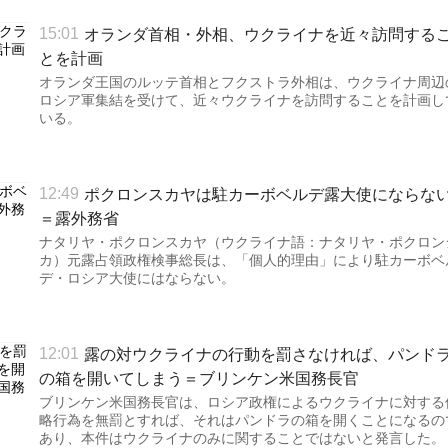
オランダ首相・外相、ウクライナを近々訪問する
15:01
とを計画
オランダ王国のルッテ首相とフクストラ外相は、ウクライナ周辺
ロシア軍集結を受けて、近々ウクライナを訪問することを計画し
いる。
ポクロンスカヤは駐カーボベルデ露大使にならな
12:49
＝露外務省
ナタリヤ・ポクロンスカヤ（ウクライナ語：ナタリヤ・ポクロン
カ）元露占領政権検事総長は、「個人的理由」により駐カーボベ
デ・ロシア大使にはならない。
露の対ウクライナの行動を罰さなければ、パンド
12:01
の箱を開いてしまう＝ブリンケン米国務長官
ブリンケン米国務長官は、ロシア政権によるウクライナに対する
略行為を無罰とすれば、それはパンドラの箱を開くことになるの
あり、本件はウクライナのみに関することではないと発言した。