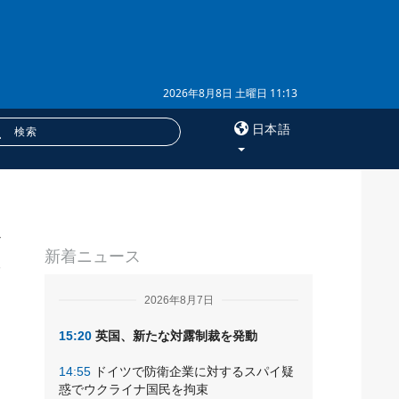
2026年8月8日 土曜日 11:13
日本語
×
サービス
新着ニュース
購読
ド
フォトバンク
2026年8月7日
15:20
英国、新たな対露制裁を発動
14:55
ドイツで防衛企業に対するスパイ疑
惑でウクライナ国民を拘束