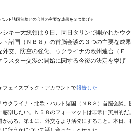
ンシキー大統領は９日、同日タリンで開かれたウ
ルト諸国（ＮＢ８）の首脳会談の３つの主要な成
な外交、防空の強化、ウクライナの欧州連合（Ｅ
クラスター交渉の開始に関する今後の決定を挙げ
がフェイスブック・アカウントで
報告した
。
「ウクライナ・北欧・バルト諸国（ＮＢ８）首脳会談。
に感謝したい。ＮＢ８のフォーマットは非常に実用的だ
題がある。第１に、外交をより活発にすること。本日、
うに行うかについて話し合った」と伝えた。