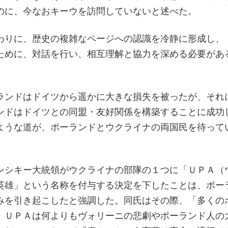
のに、今なおキーウを訪問していないと述べた。
わりに、歴史の複雑なページへの認識を冷静に形成し、
ために、対話を行い、相互理解と協力を深める必要があ
ランドはドイツから遥かに大きな損失を被ったが、それ
ンドはドイツとの同盟・友好関係を構築することに成功
ような道が、ポーランドとウクライナの両国民を待って
ンシキー大統領がウクライナの部隊の１つに「ＵＰＡ（
英雄」という名称を付与する決定を下したことは、ポー
みを引き起こしたと強調した。同氏はその際、「多くの
、ＵＰＡは何よりもヴォリーニの悲劇やポーランド人の