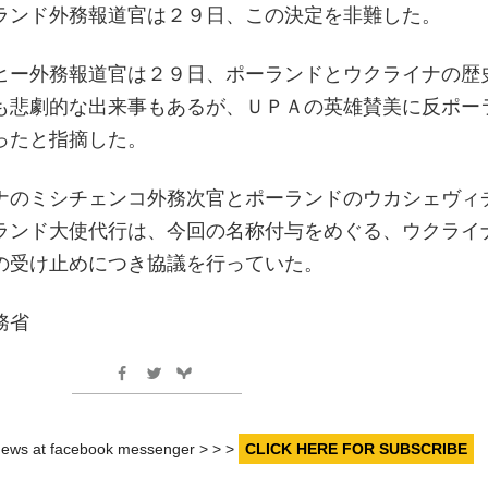
ランド外務報道官は２９日、この決定を非難した。
ヒー外務報道官は２９日、ポーランドとウクライナの歴
も悲劇的な出来事もあるが、ＵＰＡの英雄賛美に反ポー
ったと指摘した。
ナのミシチェンコ外務次官とポーランドのウカシェヴィ
ランド大使代行は、今回の名称付与をめぐる、ウクライ
の受け止めにつき協議を行っていた。
務省
r news at facebook messenger > > >
CLICK HERE FOR SUBSCRIBE