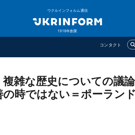
ウクルインフォルム通信
1918年創業
コンタクト
、複雑な歴史についての議論
ウクルインフォルム
追加
ウクルインフォルムについ
特集
善の時ではない＝ポーラン
て
インタビュー
コンタクト
写真
動画