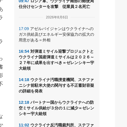
ナ
09:47
ロシア軍、ウクライナ南部の郵便局
仕分けセンターを攻撃 従業員２名死亡
あ
ラ
2026年8月6日
17:09
アゼルバイジャンはウクライナへの
ガス供給及びエネルギー安保協力の拡大の
用意がある＝外相
ラ
16:54
対弾道ミサイル迎撃プロジェクトと
ウクライナ国産弾道ミサイルは２０２６～
っ
２７年に成果を出すべき＝ゼレンシキー宇
書
大統領
影
14:18
ウクライナ汚職捜査機関、ステファ
不
ニシナ前駐米大使の関与する不正蓄財容疑
の詳細を発表
12:18
パートナー国からウクライナへの防
空ミサイル供給が３分の１に減少＝ゼレン
シキー宇大統領
な
か
11:02
ウクライナ反汚職裁判所、ステファ