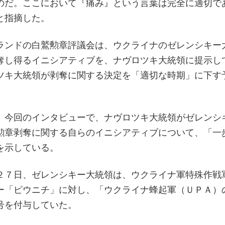
のだ。ここにおいて『痛み』という言葉は完全に適切で
と指摘した。
ランドの白鷲勲章評議会は、ウクライナのゼレンシキー
奪し得るイニシアティブを、ナヴロツキ大統領に提示し
ツキ大統領が剥奪に関する決定を「適切な時期」に下す
、今回のインタビューで、ナヴロツキ大統領がゼレンシ
勲章剥奪に関する自らのイニシアティブについて、「一
を示している。
２７日、ゼレンシキー大統領は、ウクライナ軍特殊作戦
ー「ピウニチ」に対し、「ウクライナ蜂起軍（ＵＰＡ）
号を付与していた。