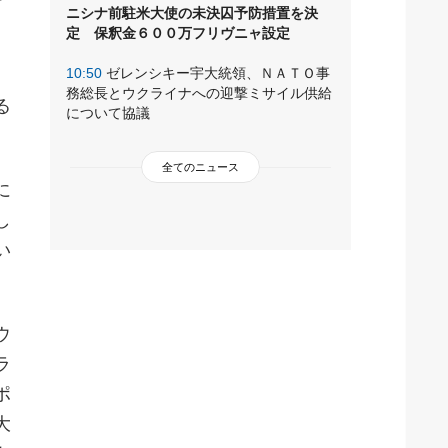
ニシナ前駐米大使の未決囚予防措置を決
定 保釈金６００万フリヴニャ設定
10:50
ゼレンシキー宇大統領、ＮＡＴＯ事
務総長とウクライナへの迎撃ミサイル供給
る
について協議
全てのニュース
に
し
い
ウ
ラ
ポ
大