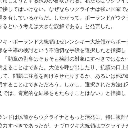
利用しようとする試みが看取される。私たちはウクライ
で接してはいけない。なぜならウクライナは強い国家で
軍を有しているからだ。したがって、ポーランドがウク
きるという考えは大きな誤解である」と発言した。
ツキ・ポーランド大統領はゼレンシキー大統領からポー
奪を主導の検討という不適切な手段を選択したと指摘し
、「勲章の剥奪はそもそも検討の対象にすべきではなか
訴えることはできた。大使を呼び出したり、抗議の口上
して、問題に注意を向けさせたりするか、あるいは他の
用することはできただろう。しかし、選択された方法は
えでは、肯定的な結果をもたらすことはない」と指摘し
ランドは以前からウクライナともっと活発に、特に複雑
協力すべきであったが、ナヴロツキ大統領はウクライナ