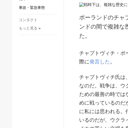
社会・文化
事故・緊急事態
スポーツ
ポーランドのチャ
犯罪
コンタクト
ンドの間で複雑な
もっと見る
»
事故・緊急事態
た。
チャプトヴィチ・ポ
際に
発言した
。
チャプトヴィチ氏は
なのだ。戦争は、ウ
ための最善の時では
めに戦っているのだ
に私には思われる。
いるのだが、ウクラ