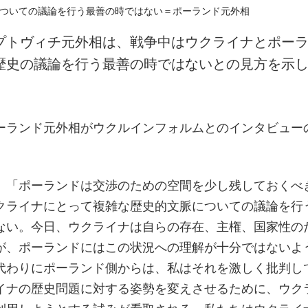
プトヴィチ元外相は、戦争中はウクライナとポー
歴史の議論を行う最善の時ではないとの見方を示
ーランド元外相がウクルインフォルムとのインタビュー
、「ポーランドは交渉のための空間を少し残しておくべ
クライナにとって複雑な歴史的文脈についての議論を行
ない。今日、ウクライナは自らの存在、主権、国家性の
が、ポーランドにはこの状況への理解が十分ではないよ
代わりにポーランド側からは、私はそれを激しく批判し
イナの歴史問題に対する姿勢を変えさせるために、ウク