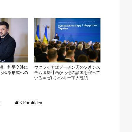
領、和平交渉に
ウクライナはプーチン氏のソ連シス
らゆる形式への
テム復帰計画から他の諸国を守って
いる＝ゼレンシキー宇大統領
首
る