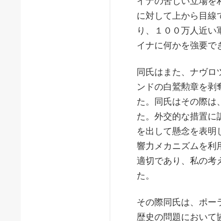
イナの苦しい立場を
に対して上から目線
り、１００万人近い
イナに何かを強要で
同氏はまた、ナヴロ
ンドの白鷲勲章を剥
た。同氏はその際は
た。外交的な措置に
を出して懸念を表明
響力メカニズムを利
適切であり、私の考
た。
その際同氏は、ポー
歴史の問題において