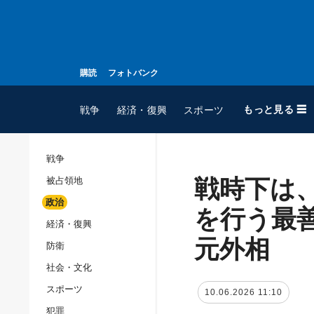
購読
フォトバンク
もっと見る ☰
戦争
経済・復興
スポーツ
戦争
戦時下は
被占領地
全てのトピック
政治
戦争
を行う最
経済・復興
被占領地
元外相
防衛
政治
社会・文化
経済・復興
スポーツ
10.06.2026 11:10
防衛
犯罪