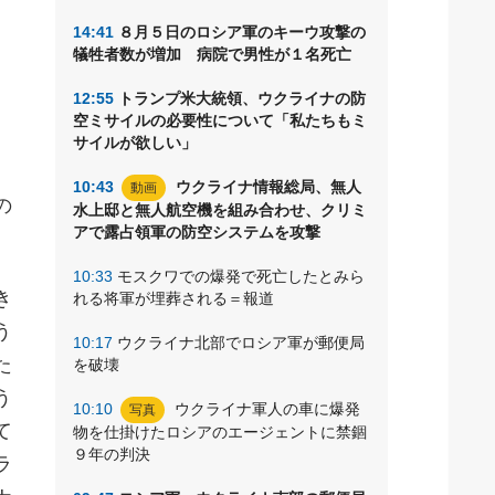
14:41
８月５日のロシア軍のキーウ攻撃の
犠牲者数が増加 病院で男性が１名死亡
ラ
12:55
トランプ米大統領、ウクライナの防
し
空ミサイルの必要性について「私たちもミ
サイルが欲しい」
10:43
ウクライナ情報総局、無人
動画
の
水上邸と無人航空機を組み合わせ、クリミ
アで露占領軍の防空システムを攻撃
10:33
モスクワでの爆発で死亡したとみら
き
れる将軍が埋葬される＝報道
う
10:17
ウクライナ北部でロシア軍が郵便局
た
を破壊
う
10:10
ウクライナ軍人の車に爆発
写真
て
物を仕掛けたロシアのエージェントに禁錮
９年の判決
ラ