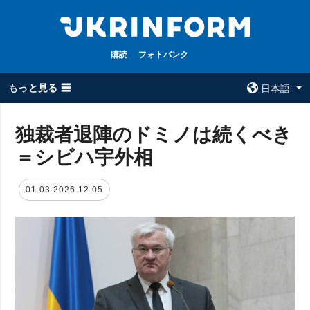
購読
フォトバンク
もっと見る ☰
日本語
×
独裁者退陣のドミノは続くべき
＝シビハ宇外相
全てのトピック
ウクルインフォ
ルム
戦争
01.03.2026 12:05
ウクルインフォル
被占領地
ムについて
政治
コンタクト
経済・復興
防衛
社会・文化
スポーツ