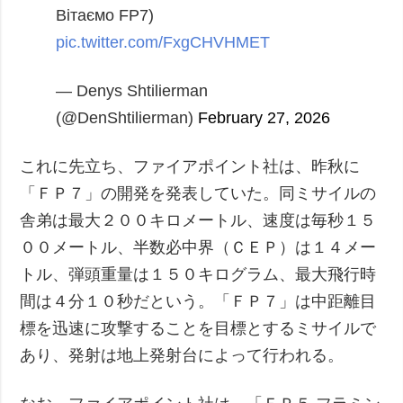
Вітаємо FP7)
pic.twitter.com/FxgCHVHMET
— Denys Shtilierman
(@DenShtilierman)
February 27, 2026
これに先立ち、ファイアポイント社は、昨秋に
「ＦＰ７」の開発を発表していた。同ミサイルの
舎弟は最大２００キロメートル、速度は毎秒１５
００メートル、半数必中界（ＣＥＰ）は１４メー
トル、弾頭重量は１５０キログラム、最大飛行時
間は４分１０秒だという。「ＦＰ７」は中距離目
標を迅速に攻撃することを目標とするミサイルで
あり、発射は地上発射台によって行われる。