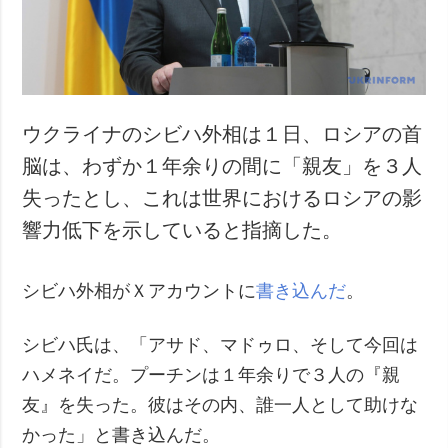
犯罪
事故・緊急事態
追加
サービス
特集
購読
ウクライナのシビハ外相は１日、ロシアの首
インタビュー
フォトバンク
脳は、わずか１年余りの間に「親友」を３人
写真
失ったとし、これは世界におけるロシアの影
動画
響力低下を示していると指摘した。
シビハ外相がＸアカウントに
書き込んだ
。
シビハ氏は、「アサド、マドゥロ、そして今回は
ハメネイだ。プーチンは１年余りで３人の『親
友』を失った。彼はその内、誰一人として助けな
かった」と書き込んだ。