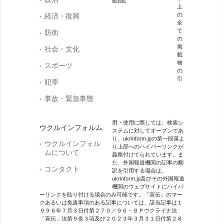
動画
上
の
経済・復興
全
て
防衛
の
掲
社会・文化
載
物
スポーツ
の
引
犯罪
事故・緊急事態
用・使用に際しては、検索シ
ウクルインフォルム
ステムに対してオープンであ
り、ukrinform.jpの第一段落よ
ウクルインフォル
り上部へのハイパーリンクが
ムについて
義務付けてられています。ま
た、外国報道機関の記事の翻
コンタクト
訳を引用する場合は、
ukrinform.jp及びその外国報道
機関のウェブサイトにハイパ
ーリンクを貼り付ける場合のみ可能です。「宣伝」のマー
クあるいは免責事項のある記事については、該当記事は１
９９６年７月３日付第２７０／９６－ＢＰウクライナ法
「宣伝」法第９条３項及び２０２３年３月３１日付第２８