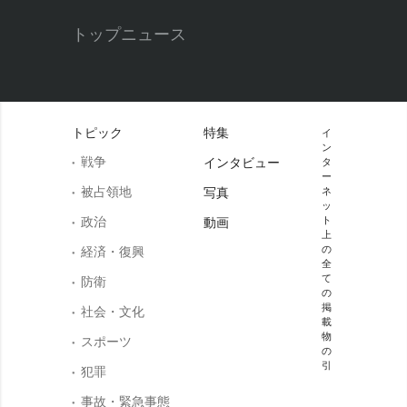
トップニュース
トピック
特集
イ
ン
戦争
インタビュー
タ
ー
被占領地
写真
ネ
ッ
政治
ト
動画
上
の
経済・復興
全
て
防衛
の
掲
社会・文化
載
物
スポーツ
の
引
犯罪
事故・緊急事態