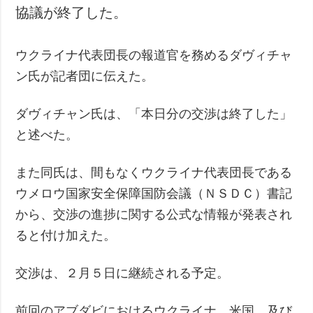
協議が終了した。
犯罪
事故・緊急事態
ウクライナ代表団長の報道官を務めるダヴィチャ
追加
サービス
ン氏が記者団に伝えた。
特集
購読
ダヴィチャン氏は、「本日分の交渉は終了した」
インタビュー
フォトバンク
と述べた。
写真
動画
また同氏は、間もなくウクライナ代表団長である
ウメロウ国家安全保障国防会議（ＮＳＤＣ）書記
から、交渉の進捗に関する公式な情報が発表され
ると付け加えた。
交渉は、２月５日に継続される予定。
前回のアブダビにおけるウクライナ、米国、及び