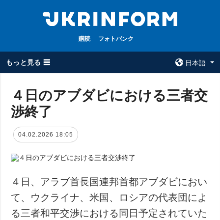
購読
フォトバンク
もっと見る ☰
日本語
×
４日のアブダビにおける三者交
渉終了
全てのトピック
ウクルインフォ
ルム
戦争
04.02.2026 18:05
ウクルインフォル
被占領地
ムについて
政治
コンタクト
経済・復興
４日、アラブ首長国連邦首都アブダビにおい
防衛
て、ウクライナ、米国、ロシアの代表団によ
社会・文化
る三者和平交渉における同日予定されていた
スポーツ