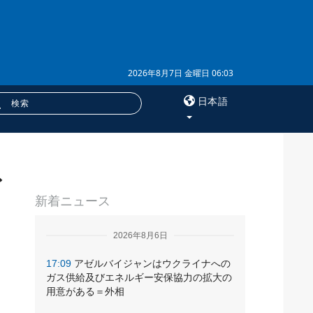
2026年8月7日 金曜日 06:03
日本語
×
ド
サービス
新着ニュース
購読
フォトバンク
2026年8月6日
17:09
アゼルバイジャンはウクライナへの
ガス供給及びエネルギー安保協力の拡大の
用意がある＝外相