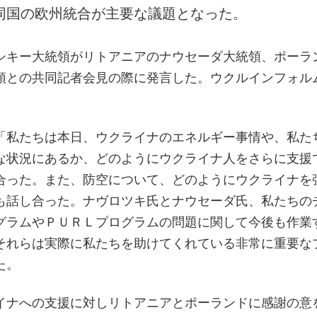
同国の欧州統合が主要な議題となった。
シキー大統領がリトアニアのナウセーダ大統領、ポーラ
領との共同記者会見の際に発言した。ウクルインフォル
「私たちは本日、ウクライナのエネルギー事情や、私た
な状況にあるか、どのようにウクライナ人をさらに支援
合った。また、防空について、どのようにウクライナを
も話し合った。ナヴロツキ氏とナウセーダ氏、私たちの
グラムやＰＵＲＬプログラムの問題に関して今後も作業
それらは実際に私たちを助けてくれている非常に重要な
た。
イナへの支援に対しリトアニアとポーランドに感謝の意