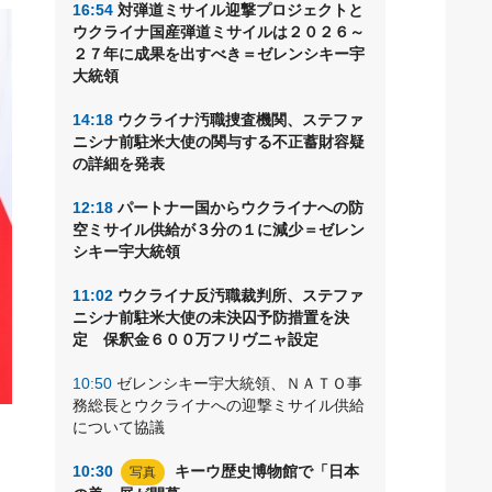
16:54
対弾道ミサイル迎撃プロジェクトと
ウクライナ国産弾道ミサイルは２０２６～
２７年に成果を出すべき＝ゼレンシキー宇
大統領
14:18
ウクライナ汚職捜査機関、ステファ
ニシナ前駐米大使の関与する不正蓄財容疑
の詳細を発表
12:18
パートナー国からウクライナへの防
空ミサイル供給が３分の１に減少＝ゼレン
シキー宇大統領
11:02
ウクライナ反汚職裁判所、ステファ
ニシナ前駐米大使の未決囚予防措置を決
定 保釈金６００万フリヴニャ設定
10:50
ゼレンシキー宇大統領、ＮＡＴＯ事
務総長とウクライナへの迎撃ミサイル供給
について協議
ポ
10:30
キーウ歴史博物館で「日本
写真
や