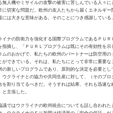
る無人機やミサイルの攻撃の被害に苦しんでいる人々に
常に切実な問題だ。欧州の友人たちから届くエネルギー
援には大きな意味がある。そのことにつき感謝している
ライナの防衛力を強化する国際プログラムであるＰＵＲ
を指摘し、「ＰＵＲＬプログラムは既にその有効性を示
ラムのおかげで、私たちの欧州のパートナーは防空用の
とができている。それは、私たちにとって非常に重要な
州の新しいプログラムであり、原則的な決定を必要とし
、ウクライナとの協力や共同生産に対して、（そのプロ
合を割り当てるべきだ。そうすれば結果、それも迅速な
」と主張した。
協議ではウクライナの欧州統合についても話し合われた
は、ウクライナのＥＵ加盟は経済面の「安全の保証」だ