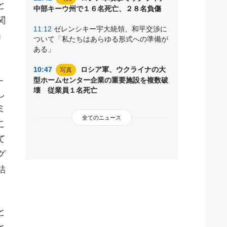
と
中部キーウ州で１６名死亡、２８名負傷
関
11:12
ゼレンシキー宇大統領、和平交渉に
」
ついて「私たちはあらゆる形式への準備が
ある」
10:47
ロシア軍、ウクライナの大
写真
Ｌ
型ホームセンター企業の重要施設を複数破
壊 従業員１名死亡
し
ミ
全てのニュース
こ
て
グ
結
と
と