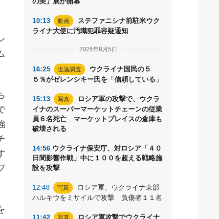
の美」展が開幕
10:13
ステファニシナ前駐米ウク
動画
ライナ大使に汚職犯罪容疑通知
ン
2026年8月5日
ム
16:25
ウクライナ国民の５
世論調査
５％がゼレンシキー氏を「信頼している」
ち
15:13
ロシア軍の攻撃で、ウクラ
写真
で
イナのスーパーマーケットチェーンの従業
員６名死亡 マーケットプレイスの倉庫も
強
破壊される
チ
14:56
ウクライナ保安庁、対ロシア「４０
す
日間影響作戦」中に１００を超える戦略施
プ
設を攻撃
12:48
ロシア軍、ウクライナ東部
写真
ハルキウをミサイルで攻撃 負傷者１１名
を
11:42
ロシア軍攻撃でウクライナ
写真