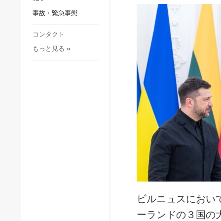
社会・文化
事故・緊急事態
スポーツ
犯罪
コンタクト
もっと見る
»
事故・緊急事態
ビルニュスにおい
ーランドの３国の