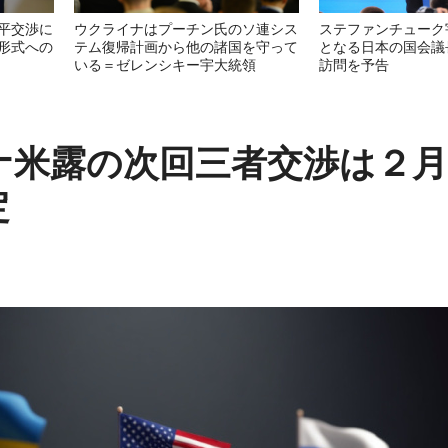
平交渉に
ウクライナはプーチン氏のソ連シス
ステファンチューク
形式への
テム復帰計画から他の諸国を守って
となる日本の国会議
いる＝ゼレンシキー宇大統領
訪問を予告
ナ米露の次回三者交渉は２月
定