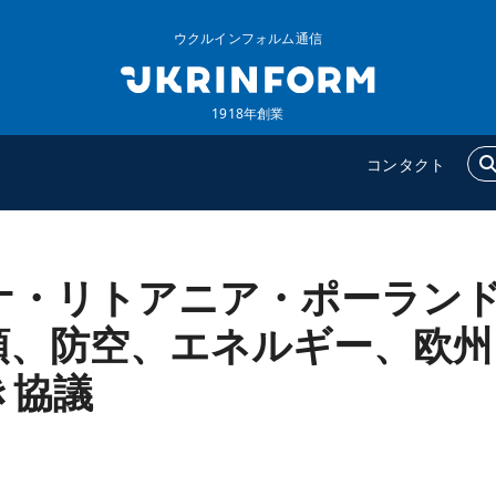
ウクルインフォルム通信
1918年創業
コンタクト
ナ・リトアニア・ポーラン
ウクルインフォルム
追加
ウクルインフォルムについ
特集
領、防空、エネルギー、欧州
て
インタビュー
き協議
コンタクト
写真
動画