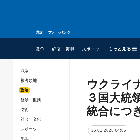
購読
フォトバンク
もっと見る ☰
戦争
経済・復興
スポーツ
戦争
ウクライ
被占領地
全てのトピック
政治
戦争
３国大統
経済・復興
被占領地
統合につ
防衛
政治
社会・文化
経済・復興
スポーツ
26.01.2026 04:05
防衛
犯罪