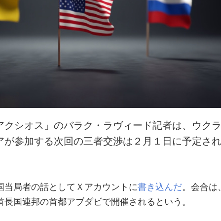
アクシオス」のバラク・ラヴィード記者は、ウク
アが参加する次回の三者交渉は２月１日に予定さ
国当局者の話としてＸアカウントに
書き込んだ
。会合は
首長国連邦の首都アブダビで開催されるという。