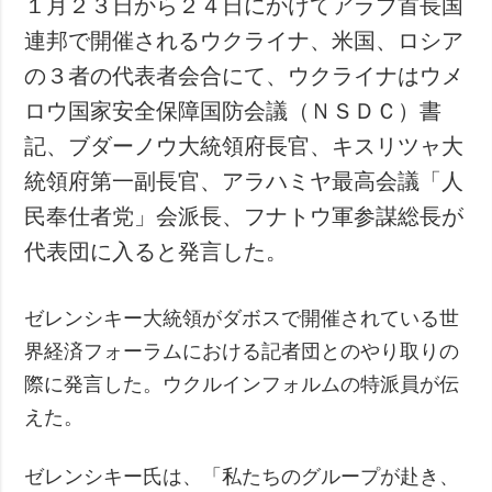
１月２３日から２４日にかけてアラブ首長国
犯罪
連邦で開催されるウクライナ、米国、ロシア
事故・緊急事態
の３者の代表者会合にて、ウクライナはウメ
ロウ国家安全保障国防会議（ＮＳＤＣ）書
追加
サービス
記、ブダーノウ大統領府長官、キスリツャ大
特集
購読
統領府第一副長官、アラハミヤ最高会議「人
インタビュー
フォトバンク
民奉仕者党」会派長、フナトウ軍参謀総長が
写真
代表団に入ると発言した。
動画
ゼレンシキー大統領がダボスで開催されている世
界経済フォーラムにおける記者団とのやり取りの
際に発言した。ウクルインフォルムの特派員が伝
えた。
ゼレンシキー氏は、「私たちのグループが赴き、