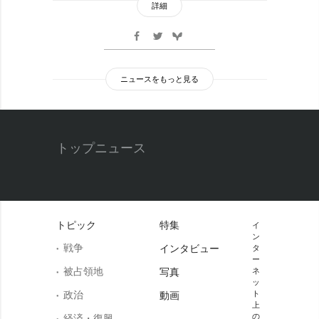
詳細
ニュースをもっと見る
トップニュース
トピック
特集
イ
ン
戦争
インタビュー
タ
ー
被占領地
写真
ネ
ッ
政治
ト
動画
上
の
経済・復興