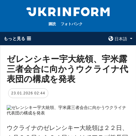
購読
フォトバンク
もっと見る ☰
日本語
×
ゼレンシキー宇大統領、宇米露
三者会合に向かうウクライナ代
全てのトピック
ウクルインフォ
ルム
表団の構成を発表
戦争
ウクルインフォル
被占領地
ムについて
23.01.2026 02:44
政治
コンタクト
経済・復興
防衛
社会・文化
ウクライナのゼレンシキー大統領は２２日、
スポーツ