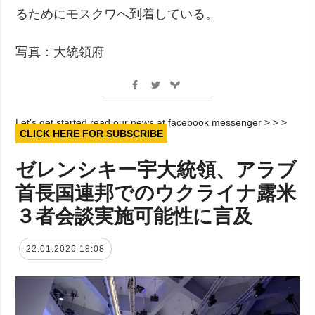
るためにモスクワへ到着している。
写真：大統領府
Let’s get started read our news at facebook messenger > > >
CLICK HERE FOR SUBSCRIBE
ゼレンシキー宇大統領、アラブ
首長国連邦でのウクライナ露米
３者会談実施可能性に言及
22.01.2026 18:08