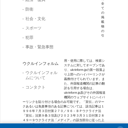
全
て
防衛
の
掲
社会・文化
載
物
スポーツ
の
引
犯罪
事故・緊急事態
用・使用に際しては、検索シ
ウクルインフォルム
ステムに対してオープンであ
り、ukrinform.jpの第一段落よ
ウクルインフォル
り上部へのハイパーリンクが
ムについて
義務付けてられています。ま
た、外国報道機関の記事の翻
コンタクト
訳を引用する場合は、
ukrinform.jp及びその外国報道
機関のウェブサイトにハイパ
ーリンクを貼り付ける場合のみ可能です。「宣伝」のマー
クあるいは免責事項のある記事については、該当記事は１
９９６年７月３日付第２７０／９６－ＢＰウクライナ法
「宣伝」法第９条３項及び２０２３年３月３１日付第２８
４９ー９ウクライナ法「メディア」の該当部分に従った上
で、合意／会計を根拠に掲載されています。