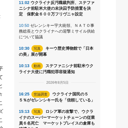
11:02
ウクライナ反汚職裁判所、ステファ
ニシナ前駐米大使の未決囚予防措置を決
定 保釈金６００万フリヴニャ設定
が
10:50
ゼレンシキー宇大統領、ＮＡＴＯ事
マ
務総長とウクライナへの迎撃ミサイル供給
について協議
10:30
キーウ歴史博物館で「日本
写真
。
の美」展が開幕
10:13
ステファニシナ前駐米ウク
動画
平
ライナ大使に汚職犯罪容疑通知
て
2026年8月5日
と
々
16:25
ウクライナ国民の５
世論調査
５％がゼレンシキー氏を「信頼している」
こ
ズ
15:13
ロシア軍の攻撃で、ウクラ
写真
イナのスーパーマーケットチェーンの従業
こ
員６名死亡 マーケットプレイスの倉庫も