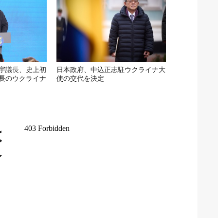
宇議長、史上初
日本政府、中込正志駐ウクライナ大
長のウクライナ
使の交代を決定
は
令