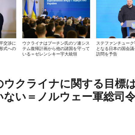
平交渉に
ウクライナはプーチン氏のソ連シス
ステファンチューク
形式への
テム復帰計画から他の諸国を守って
となる日本の国会議
いる＝ゼレンシキー宇大統領
訪問を予告
のウクライナに関する目標
いない＝ノルウェー軍総司