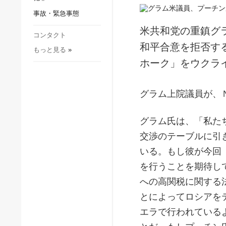
社会・文化
事故・緊急事態
スポーツ
米共和党の重鎮グ
犯罪
コンタクト
和平合意を拒否す
もっと見る
»
事故・緊急事態
ホーク」をウクラ
グラム上院議員が、
グラム氏は、「私た
交渉のテーブルに引
いる。もし彼が今回
を行うことを期待し
への高関税に関する
とによってロシアを
エラで行われている