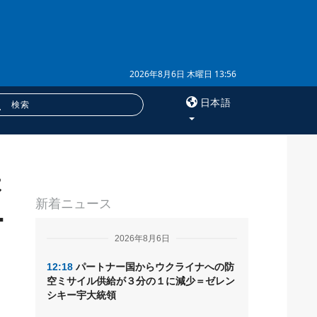
2026年8月6日 木曜日 13:56
日本語
×
否
サービス
新着ニュース
購読
ー
フォトバンク
2026年8月6日
12:18
パートナー国からウクライナへの防
空ミサイル供給が３分の１に減少＝ゼレン
シキー宇大統領