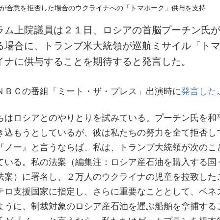
ラム上院議員は２１日、ロシアの首脳プーチン氏
る場合に、トランプ米大統領が巡航ミサイル「ト
イナに供与することを期待すると発言した。
ＮＢＣの番組「ミート・ザ・プレス」出演時に
発言した
ちはロシアとのやりとりを試みている。プーチン氏を和
き込もうとしているが、彼は私たちの努力を全て拒否し
『ノー』と言うならば、私は、トランプ大統領が次のこ
ている。私の法案（編集注：ロシア産石油を購入する国
法案）に署名し、２万人のウクライナの児童を拉致した
テロ支援国家に指定し、さらに重要なこととして、ベネ
ように、制裁対象のロシア産石油を運ぶ船舶を拿捕する