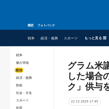
購読
フォトバンク
もっと見る ☰
戦争
経済・復興
スポーツ
戦争
グラム米
被占領地
全てのトピック
政治
戦争
した場合
経済・復興
被占領地
ク」供与
防衛
政治
社会・文化
経済・復興
スポーツ
22.12.2025 17:45
防衛
犯罪