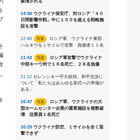
的
破壊される
を
14:56
ウクライナ保安庁、対ロシア「４０
プ
日間影響作戦」中に１００を超える戦略施
設を攻撃
。
12:48
ロシア軍、ウクライナ東部
写真
を
ハルキウをミサイルで攻撃 負傷者１１名
編
11:42
ロシア軍攻撃でウクライナ
写真
攻
中部キーウ州で１６名死亡、２８名負傷
し
11:12
ゼレンシキー宇大統領、和平交渉に
ついて「私たちはあらゆる形式への準備が
ある」
ネ
10:47
ロシア軍、ウクライナの大
写真
型ホームセンター企業の重要施設を複数破
壊 従業員１名死亡
10:25
ウクライナ防空、ミサイルを全く迎
撃できず