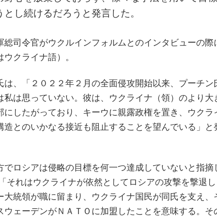
うとし続けるだろうと発言した。
軍総司令官がウクルインフォルムとのインタビューの際
はウクライナ語）。
氏は、「２０２２年２月の全面侵攻開始以来、プーチン
は私は思っていない。彼は、ウクライナ（領）のより大
部にしたがっており、キーウに親露政権を置き、ウクラ
構造とのいかなる接近も阻止することを望んでいる」と
方でロシアは侵略の目標を何一つ達成していないと指摘
 「それはウクライナが依然としてロシアの攻撃を撃退し
ー大統領が職に留まり、ウクライナ国民が同氏を支え、
スウェーデンがＮＡＴＯに加盟したことを意味する。そ