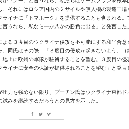
氏が『ノー』と言うなら、私たちはゲームプランを根本
し、それにはロシア国内のミサイルや無人機の製造工場
クライナに『トマホーク』を提供することも含まれる。
と言うなら、私なら一か八かの勝負に出る」と発言した
による３度目のウクライナ侵攻を不可能にする和平合意
た。同氏はその際、「３度目の侵攻が起きないよう、（
）地上に欧州の軍隊が駐留することを望む。３度目の侵
クライナに安全の保証が提供されることを望む」と発言
が圧力を強めない限り、プーチン氏はウクライナ東部ド
の試みを継続するだろうとの見方を示した。