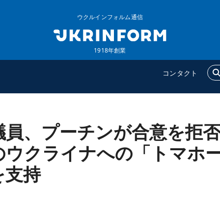
ウクルインフォルム通信
1918年創業
コンタクト
議員、プーチンが合意を拒
ウクルインフォルム
追加
ウクルインフォルムについ
特集
のウクライナへの「トマホ
て
インタビュー
を支持
コンタクト
写真
動画