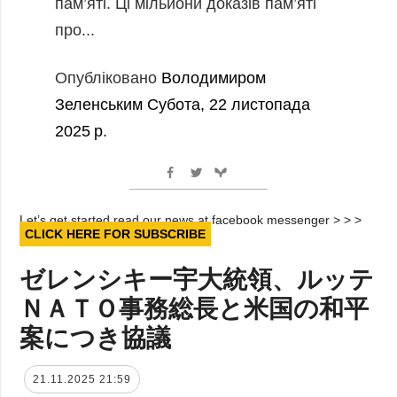
пам’яті. Ці мільйони доказів пам’яті
про...
Опубліковано
Володимиром
Зеленським
Субота, 22 листопада
2025 р.
Let’s get started read our news at facebook messenger > > >
CLICK HERE FOR SUBSCRIBE
ゼレンシキー宇大統領、ルッテ
ＮＡＴＯ事務総長と米国の和平
案につき協議
21.11.2025 21:59