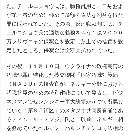
た
。チェルニショウ氏は、職権乱用と、自身およ
び第三者のために極めて多額の違法な利益を得た
罪に問われていた。その際、反汚職裁判所は、チ
ェルニショウ氏に適切な義務を伴う１億２０００
万フリヴニャの保釈金を設定した上での措置を設
定したところ、保釈金は全額支払われていた。
その後、１１月１０日、ウクライナの政権高官の
汚職犯罪に特化した捜査機関「国家汚職対策局」
（ＮＡＢＵ）の捜査官が、ネルギー分野における
汚職摘発のための特別作戦について発表し、ビジ
ネスマンでゼレンシキー宇大統領がかつて所属し
ていた「第９５街区」のスタジオ共同所有者であ
るティムール・ミンジチ氏と、以前エネルギー相
を務めていたヘルマン・ハルシチェンコ司法相の