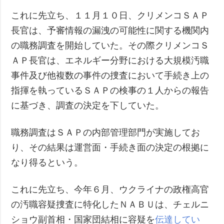
これに先立ち、１１月１０日、クリメンコＳＡＰ
長官は、予審情報の漏洩の可能性に関する機関内
の職務調査を開始していた。その際クリメンコＳ
ＡＰ長官は、エネルギー分野における大規模汚職
事件及び他複数の事件の捜査において手続き上の
指揮を執っているＳＡＰの検事の１人からの報告
に基づき、調査の決定を下していた。
職務調査はＳＡＰの内部管理部門が実施してお
り、その結果は運営面・手続き面の決定の根拠に
なり得るという。
これに先立ち、今年６月、ウクライナの政権高官
の汚職容疑捜査に特化したＮＡＢＵは、チェルニ
ショウ副首相・国家団結相に容疑を
伝達してい