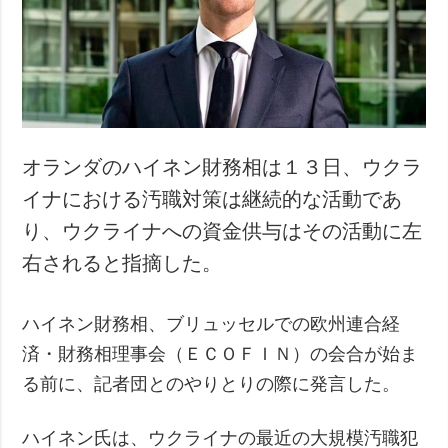
犯罪
事故・緊急事態
追加
サービス
特集
購読
インタビュー
フォトバンク
オランダのハイネン財務相は１３日、ウクラ
写真
イナにおける汚職対策は継続的な活動であ
動画
り、ウクライナへの資金供与はその活動に左
右されると指摘した。
ハイネン財務相、ブリュッセルでの欧州連合経
済・財務相理事会（ＥＣＯＦＩＮ）の会合が始ま
る前に、記者団とのやりとりの際に発言した。
ハイネン氏は、ウクライナの最近の大規模汚職犯