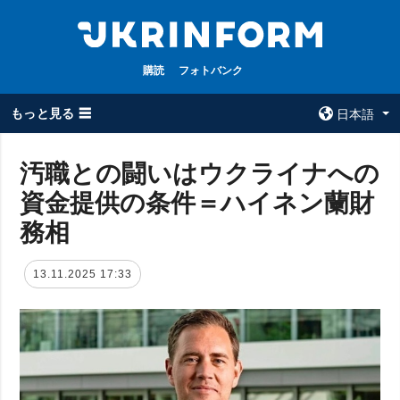
購読
フォトバンク
もっと見る ☰
日本語
×
汚職との闘いはウクライナへの
資金提供の条件＝ハイネン蘭財
全てのトピック
ウクルインフォ
ルム
務相
戦争
ウクルインフォル
被占領地
ムについて
13.11.2025 17:33
政治
コンタクト
経済・復興
防衛
社会・文化
スポーツ