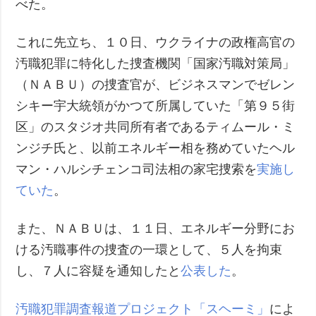
べた。
これに先立ち、１０日、ウクライナの政権高官の
汚職犯罪に特化した捜査機関「国家汚職対策局」
（ＮＡＢＵ）の捜査官が、ビジネスマンでゼレン
シキー宇大統領がかつて所属していた「第９５街
区」のスタジオ共同所有者であるティムール・ミ
ンジチ氏と、以前エネルギー相を務めていたヘル
マン・ハルシチェンコ司法相の家宅捜索を
実施し
ていた
。
また、ＮＡＢＵは、１１日、エネルギー分野にお
ける汚職事件の捜査の一環として、５人を拘束
し、７人に容疑を通知したと
公表した
。
汚職犯罪調査報道プロジェクト「スヘーミ」
によ