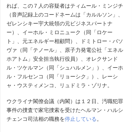
れば、この７人の容疑者はティムール・ミンジチ
（音声記録上のコードネームは「カルルソン」、
ゼレンシキー宇大統領の元ビジネスパートナ
ー）、イーホル・ミロニューク（同「ロケー
ト」、元エネルギー相顧問）、ドミトロー・バソ
ヴァ（同「テノール」、原子力発電公社「エネル
ホアトム」安全担当執行役員）、オレクサンド
ル・ツケルマン（同「シュハルメン」）、イーホ
ル・フルセンコ（同「リョーシク」）、レーシ
ャ・ウスティメンコ、リュドミラ・ゾリナ。
ウクライナ閣僚会議（内閣）は１２日、汚職犯罪
事件の捜査で家宅捜索を受けたヘルマン・ハルシ
チェンコ司法相の職務を
停止している
。