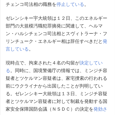
チェンコ司法相の職務を
停止している
。
ゼレンシキー宇大統領は１２日、このエネルギー
部門の大規模汚職犯罪摘発に関連して、ヘルマ
ン・ハルシチェンコ司法相とスヴィトラーナ・フ
リンチューク・エネルギー相は辞任すべきだと
発
言している
。
現時点で、拘束された４名の勾留が
決定してい
る
。同時に、国境警備庁の情報では、ミンジチ容
疑者とツケルマン容疑者は、家宅捜索の行われる
前にウクライナから出国したことが判明してい
る。ゼレンシキー大統領は１３日、ミンジチ容疑
者とツケルマン容疑者に対して制裁を発動する国
家安全保障国防会議（ＮＳＤＣ）の決定を
発効さ