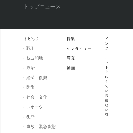
トップニュース
トピック
特集
イ
ン
戦争
インタビュー
タ
ー
被占領地
写真
ネ
ッ
政治
ト
動画
上
の
経済・復興
全
て
防衛
の
掲
社会・文化
載
物
スポーツ
の
引
犯罪
事故・緊急事態