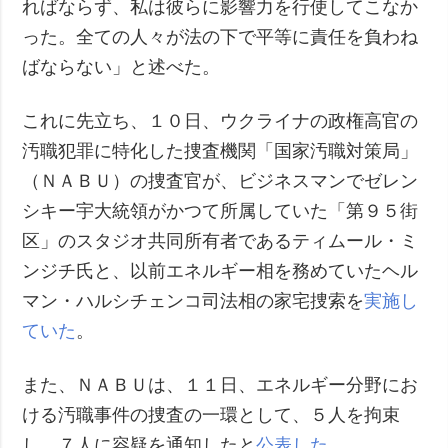
ればならず、私は彼らに影響力を行使してこなか
った。全ての人々が法の下で平等に責任を負わね
ばならない」と述べた。
これに先立ち、１０日、ウクライナの政権高官の
汚職犯罪に特化した捜査機関「国家汚職対策局」
（ＮＡＢＵ）の捜査官が、ビジネスマンでゼレン
シキー宇大統領がかつて所属していた「第９５街
区」のスタジオ共同所有者であるティムール・ミ
ンジチ氏と、以前エネルギー相を務めていたヘル
マン・ハルシチェンコ司法相の家宅捜索を
実施し
ていた
。
また、ＮＡＢＵは、１１日、エネルギー分野にお
ける汚職事件の捜査の一環として、５人を拘束
し、７人に容疑を通知したと
公表した
。