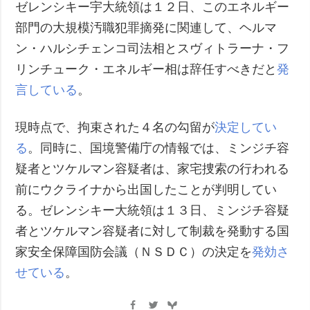
ゼレンシキー宇大統領は１２日、このエネルギー
部門の大規模汚職犯罪摘発に関連して、ヘルマ
ン・ハルシチェンコ司法相とスヴィトラーナ・フ
リンチューク・エネルギー相は辞任すべきだと
発
言している
。
現時点で、拘束された４名の勾留が
決定してい
る
。同時に、国境警備庁の情報では、ミンジチ容
疑者とツケルマン容疑者は、家宅捜索の行われる
前にウクライナから出国したことが判明してい
る。ゼレンシキー大統領は１３日、ミンジチ容疑
者とツケルマン容疑者に対して制裁を発動する国
家安全保障国防会議（ＮＳＤＣ）の決定を
発効さ
せている
。