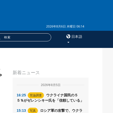
2026年8月6日 木曜日 06:14
日本語
×
い
サービス
新着ニュース
購読
プ
フォトバンク
2026年8月5日
16:25
ウクライナ国民の５
世論調査
５％がゼレンシキー氏を「信頼している」
15:13
ロシア軍の攻撃で、ウクラ
写真