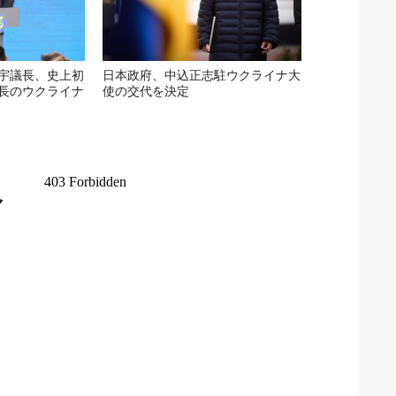
宇議長、史上初
日本政府、中込正志駐ウクライナ大
長のウクライナ
使の交代を決定
へ
と