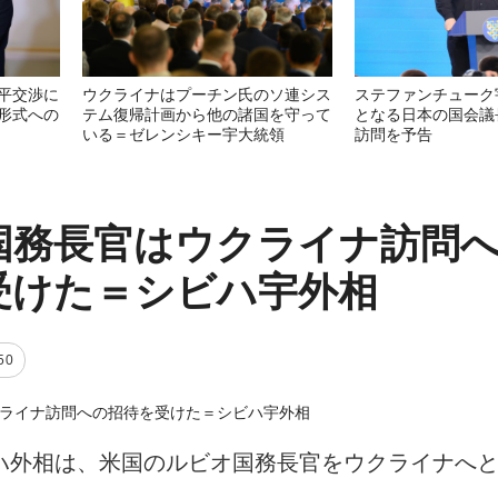
平交渉に
ウクライナはプーチン氏のソ連シス
ステファンチューク
形式への
テム復帰計画から他の諸国を守って
となる日本の国会議
いる＝ゼレンシキー宇大統領
訪問を予告
国務長官はウクライナ訪問
受けた＝シビハ宇外相
50
ハ外相は、米国のルビオ国務長官をウクライナへ