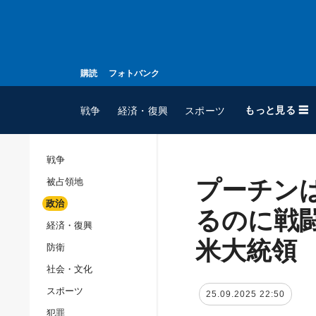
購読
フォトバンク
もっと見る ☰
戦争
経済・復興
スポーツ
戦争
プーチン
被占領地
全てのトピック
政治
戦争
るのに戦
経済・復興
被占領地
米大統領
防衛
政治
社会・文化
経済・復興
スポーツ
25.09.2025 22:50
防衛
犯罪