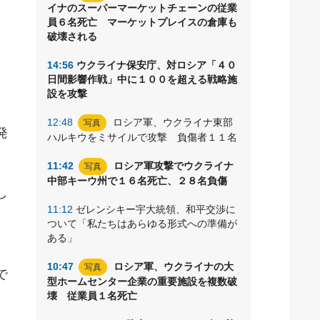
イナのスーパーマーケットチェーンの従業
員６名死亡 マーケットプレイスの倉庫も
破壊される
な
14:56
ウクライナ保安庁、対ロシア「４０
日間影響作戦」中に１００を超える戦略施
設を攻撃
12:48
ロシア軍、ウクライナ東部
写真
発
ハルキウをミサイルで攻撃 負傷者１１名
11:42
ロシア軍攻撃でウクライナ
写真
中部キーウ州で１６名死亡、２８名負傷
し
11:12
ゼレンシキー宇大統領、和平交渉に
ついて「私たちはあらゆる形式への準備が
ある」
10:47
ロシア軍、ウクライナの大
写真
で
型ホームセンター企業の重要施設を複数破
壊 従業員１名死亡