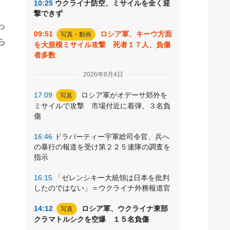
10:25
ウクライナ防空、ミサイルを全く迎
、
撃できず
っ
09:51
ロシア軍、キーウ方面
写真・動画
ち
を大規模ミサイル攻撃 死者１７人、負傷
者多数
2026年8月4日
17:09
ロシア軍がオデーサ郊外を
写真
ミサイルで攻撃 市場付近に着弾、３名負
傷
16:46
ドラパーティー宇軍総司令官、兵へ
の暴行の報道を受け第２２５連隊の調査を
指示
16:15
「ゼレンシキー大統領は日本を批判
したのではない」＝ウクライナ外務報道官
14:12
ロシア軍、ウクライナ東部
写真
クラマトルシクを空爆 １５名負傷