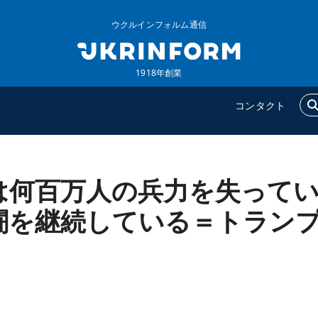
ウクルインフォルム通信
1918年創業
コンタクト
は何百万人の兵力を失って
ウクルインフォルム
追加
ウクルインフォルムについ
特集
闘を継続している＝トラン
て
インタビュー
コンタクト
写真
動画