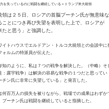
統領は２５日、ロシアの首脳プーチン氏が無意味
ることにつき再び失望を表明した上で、ロシアが
来たと思う」と強調した。
ワイトハウスでエルドアン・トルコ大統領との会談中に
フォルムの特派員が伝えた。
存知のように、私は７つの戦争を解決した。（中略）そ
注：露宇戦争）は解決の容易な戦争の１つだと思ってい
ーチン氏に非常に失望している」と発言した。
は何百万人の損失を被りながら、戦場での成果はわずか
、プーチン氏は戦闘を継続していると指摘した。