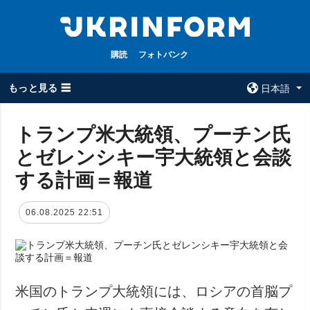
購読
フォトバンク
もっと見る ☰
日本語
×
トランプ米大統領、プーチン氏
とゼレンシキー宇大統領と会談
全てのトピック
ウクルインフォ
ルム
する計画＝報道
戦争
ウクルインフォル
被占領地
ムについて
06.08.2025 22:51
政治
コンタクト
経済・復興
防衛
社会・文化
米国のトランプ大統領には、ロシアの首脳プ
スポーツ