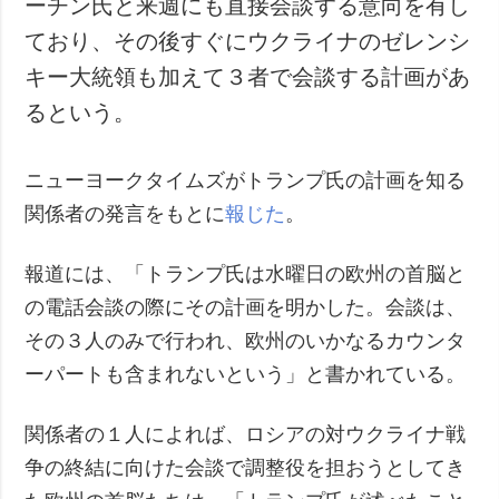
ーチン氏と来週にも直接会談する意向を有し
犯罪
ており、その後すぐにウクライナのゼレンシ
事故・緊急事態
キー大統領も加えて３者で会談する計画があ
るという。
追加
サービス
特集
購読
ニューヨークタイムズがトランプ氏の計画を知る
インタビュー
フォトバンク
関係者の発言をもとに
報じた
。
写真
動画
報道には、「トランプ氏は水曜日の欧州の首脳と
の電話会談の際にその計画を明かした。会談は、
その３人のみで行われ、欧州のいかなるカウンタ
ーパートも含まれないという」と書かれている。
関係者の１人によれば、ロシアの対ウクライナ戦
争の終結に向けた会談で調整役を担おうとしてき