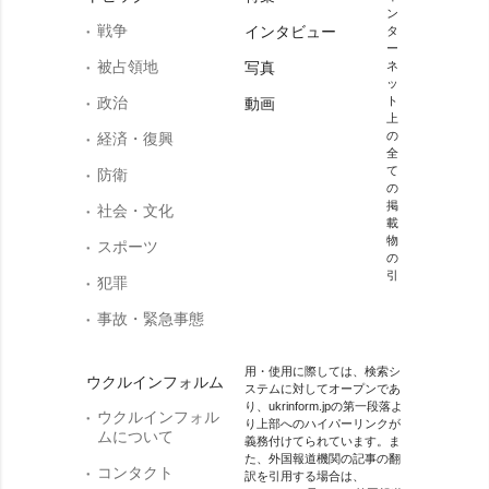
ン
戦争
インタビュー
タ
ー
被占領地
写真
ネ
ッ
政治
ト
動画
上
の
経済・復興
全
て
防衛
の
掲
社会・文化
載
物
スポーツ
の
引
犯罪
事故・緊急事態
用・使用に際しては、検索シ
ウクルインフォルム
ステムに対してオープンであ
り、ukrinform.jpの第一段落よ
ウクルインフォル
り上部へのハイパーリンクが
ムについて
義務付けてられています。ま
た、外国報道機関の記事の翻
コンタクト
訳を引用する場合は、