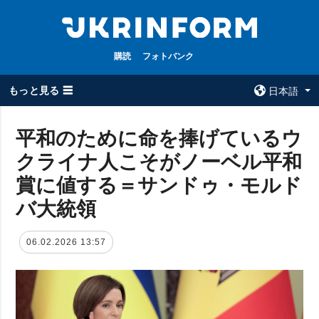
購読
フォトバンク
もっと見る ☰
日本語
×
平和のために命を捧げているウ
クライナ人こそがノーベル平和
全てのトピック
ウクルインフォ
ルム
賞に値する＝サンドゥ・モルド
戦争
ウクルインフォル
バ大統領
被占領地
ムについて
政治
コンタクト
06.02.2026 13:57
経済・復興
防衛
社会・文化
スポーツ