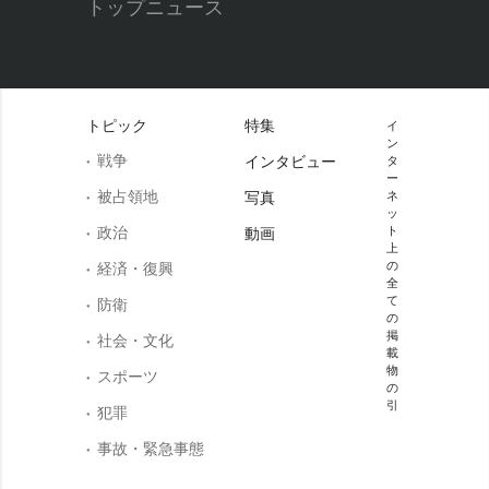
トップニュース
トピック
特集
イ
ン
戦争
インタビュー
タ
ー
被占領地
写真
ネ
ッ
政治
ト
動画
上
の
経済・復興
全
て
防衛
の
掲
社会・文化
載
物
スポーツ
の
引
犯罪
事故・緊急事態