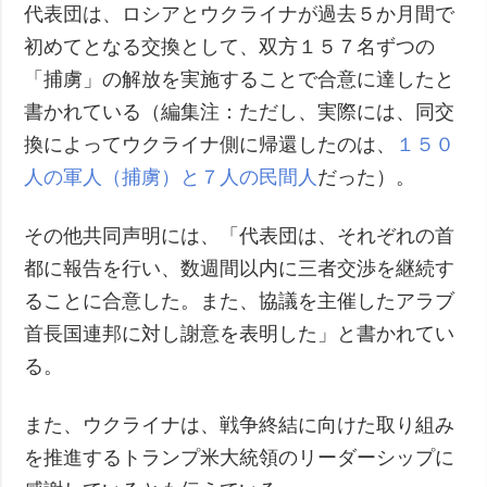
代表団は、ロシアとウクライナが過去５か月間で
初めてとなる交換として、双方１５７名ずつの
「捕虜」の解放を実施することで合意に達したと
書かれている（編集注：ただし、実際には、同交
換によってウクライナ側に帰還したのは、
１５０
人の軍人（捕虜）と７人の民間人
だった）。
その他共同声明には、「代表団は、それぞれの首
都に報告を行い、数週間以内に三者交渉を継続す
ることに合意した。また、協議を主催したアラブ
首長国連邦に対し謝意を表明した」と書かれてい
る。
また、ウクライナは、戦争終結に向けた取り組み
を推進するトランプ米大統領のリーダーシップに