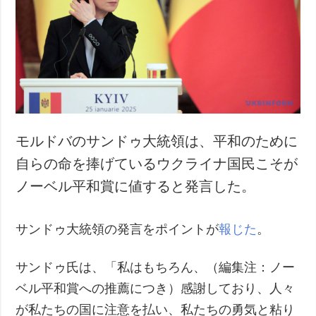
犯罪
事故・緊急事態
追加
サービス
特集
購読
インタビュー
フォトバンク
写真
モルドバのサンドゥ大統領は、平和のために
動画
自らの命を捧げているウクライナ国民こそが
ノーベル平和賞に値すると発言した。
サンドゥ大統領の発言をポイントが
報じた
。
サンドゥ氏は、「私はもちろん、（編集注：ノー
ベル平和賞への推薦につき）感謝しており、人々
が私たちの国に注意を払い、私たちの勇気と粘り