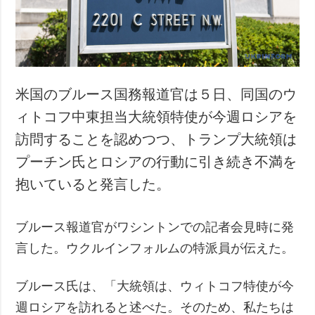
犯罪
事故・緊急事態
追加
サービス
特集
購読
米国のブルース国務報道官は５日、同国のウ
インタビュー
フォトバンク
ィトコフ中東担当大統領特使が今週ロシアを
写真
訪問することを認めつつ、トランプ大統領は
動画
プーチン氏とロシアの行動に引き続き不満を
抱いていると発言した。
ブルース報道官がワシントンでの記者会見時に発
言した。ウクルインフォルムの特派員が伝えた。
ブルース氏は、「大統領は、ウィトコフ特使が今
週ロシアを訪れると述べた。そのため、私たちは