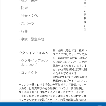
全
て
防衛
の
掲
社会・文化
載
物
スポーツ
の
引
犯罪
事故・緊急事態
用・使用に際しては、検索シ
ウクルインフォルム
ステムに対してオープンであ
り、ukrinform.jpの第一段落よ
ウクルインフォル
り上部へのハイパーリンクが
ムについて
義務付けてられています。ま
た、外国報道機関の記事の翻
コンタクト
訳を引用する場合は、
ukrinform.jp及びその外国報道
機関のウェブサイトにハイパ
ーリンクを貼り付ける場合のみ可能です。「宣伝」のマー
クあるいは免責事項のある記事については、該当記事は１
９９６年７月３日付第２７０／９６－ＢＰウクライナ法
「宣伝」法第９条３項及び２０２３年３月３１日付第２８
４９ー９ウクライナ法「メディア」の該当部分に従った上
で、合意／会計を根拠に掲載されています。