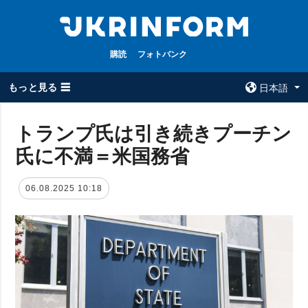
購読
フォトバンク
もっと見る ☰
日本語
×
トランプ氏は引き続きプーチン
氏に不満＝米国務省
全てのトピック
ウクルインフォ
ルム
戦争
06.08.2025 10:18
ウクルインフォル
被占領地
ムについて
政治
コンタクト
経済・復興
防衛
社会・文化
スポーツ