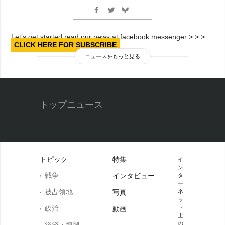
Let’s get started read our news at facebook messenger > > >
CLICK HERE FOR SUBSCRIBE
ニュースをもっと見る
トップニュース
トピック
特集
イ
ン
戦争
インタビュー
タ
ー
被占領地
写真
ネ
ッ
政治
ト
動画
上
の
経済・復興