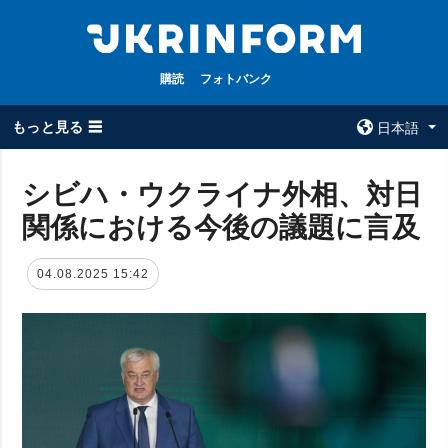
購読
フォトバンク
もっと見る ☰
日本語
×
シビハ・ウクライナ外相、対日
関係における今後の議題に言及
全てのトピック
ウクルインフォ
ルム
戦争
04.08.2025 15:42
ウクルインフォル
被占領地
ムについて
政治
コンタクト
経済・復興
防衛
社会・文化
スポーツ