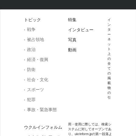
トピック
特集
イ
ン
戦争
インタビュー
タ
ー
被占領地
写真
ネ
ッ
政治
ト
動画
上
の
経済・復興
全
て
防衛
の
掲
社会・文化
載
物
スポーツ
の
引
犯罪
事故・緊急事態
用・使用に際しては、検索シ
ウクルインフォルム
ステムに対してオープンであ
り、ukrinform.jpの第一段落よ