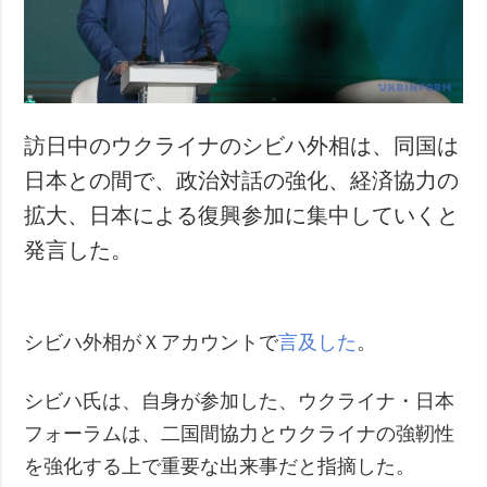
犯罪
事故・緊急事態
追加
サービス
特集
購読
訪日中のウクライナのシビハ外相は、同国は
インタビュー
フォトバンク
日本との間で、政治対話の強化、経済協力の
写真
拡大、日本による復興参加に集中していくと
動画
発言した。
シビハ外相がＸアカウントで
言及した
。
シビハ氏は、自身が参加した、ウクライナ・日本
フォーラムは、二国間協力とウクライナの強靭性
を強化する上で重要な出来事だと指摘した。