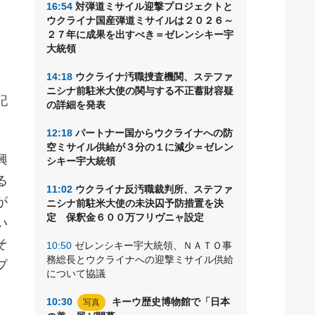
16:54
対弾道ミサイル迎撃プロジェクトと
る
ウクライナ国産弾道ミサイルは２０２６～
金
２７年に成果を出すべき＝ゼレンシキー宇
大統領
14:18
ウクライナ汚職捜査機関、ステファ
ニシナ前駐米大使の関与する不正蓄財容疑
記
の詳細を発表
12:18
パートナー国からウクライナへの防
空ミサイル供給が３分の１に減少＝ゼレン
興
シキー宇大統領
る
11:02
ウクライナ反汚職裁判所、ステファ
が
ニシナ前駐米大使の未決囚予防措置を決
定 保釈金６００万フリヴニャ設定
い
そ
10:50
ゼレンシキー宇大統領、ＮＡＴＯ事
務総長とウクライナへの迎撃ミサイル供給
プ
について協議
10:30
キーウ歴史博物館で「日本
写真