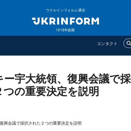
ウクルインフォルム通信
1918年創業
コンタクト
キー宇大統領、復興会議で採
ウクルインフォルム
追加
ウクルインフォルムについ
特集
２つの重要決定を説明
て
インタビュー
コンタクト
写真
動画