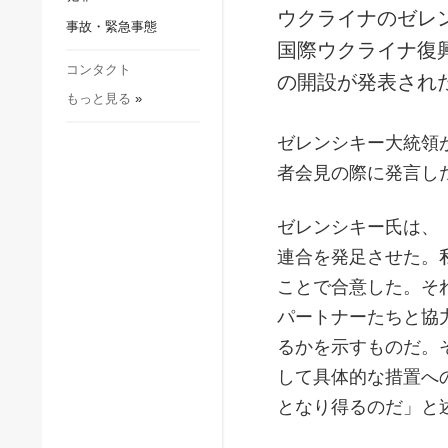
社会・文化
ウクライナのゼレ
事故・緊急事態
スポーツ
国際ウクライナ復
犯罪
コンタクト
の開設が発表され
もっと見る
»
事故・緊急事態
ゼレンシキー大統領
者会見の際に発言し
ゼレンシキー氏は、
連合を発足させた。
ことで合意した。そ
パートナーたちと協
るかを示すものだ。
して具体的な措置へ
となり得るのだ」と