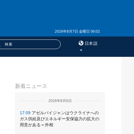
2026年8月7日 金曜日 06:02
日本語
×
サービス
新着ニュース
購読
フォトバンク
2026年8月6日
17:09
アゼルバイジャンはウクライナへの
ガス供給及びエネルギー安保協力の拡大の
用意がある＝外相