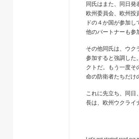
同氏はまた、同日発
欧州委員会、欧州投
ドの４か国が参加し
他のパートナーも参
その他同氏は、ウク
参加すると強調した
クトだ。もう一度そ
命の防衛者たちだけ
これに先立ち、同日
長は、欧州ウクライ
Let’s get started read ou