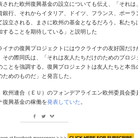
表された欧州復興基金の設立についても伝え、「それは
資銀行、それからイタリア、ドイツ、フランス、ポーラ
て設立される、まさに欧州の基金となるだろう。私たち
加することを期待している」と説明した
ライナの復興プロジェクトにはウクライナの友好国だけ
。その際同氏は、「それは友人たちだけのためのプロジ
のことを強調する。復興プロジェクトは友人たちと本当
のためのものだ」と発言した。
、欧州連合（ＥＵ）のフォンデアライエン欧州委員会委
ナ復興基金の稼働を
発表していた
。
r news at facebook messenger > > >
CLICK HERE FOR SUBSCRIBE