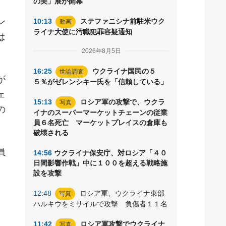
の美」展が開幕
、
ン
10:13
ステファニシナ前駐米ウク
動画
ライナ大使に汚職犯罪容疑通知
は
2026年8月5日
16:25
ウクライナ国民の５
世論調査
が
５％がゼレンシキー氏を「信頼している」
ェ
15:13
ロシア軍の攻撃で、ウクラ
写真
の
イナのスーパーマーケットチェーンの従業
員６名死亡 マーケットプレイスの倉庫も
破壊される
員
14:56
ウクライナ保安庁、対ロシア「４０
日間影響作戦」中に１００を超える戦略施
設を攻撃
12:48
ロシア軍、ウクライナ東部
写真
ハルキウをミサイルで攻撃 負傷者１１名
11:42
ロシア軍攻撃でウクライナ
写真