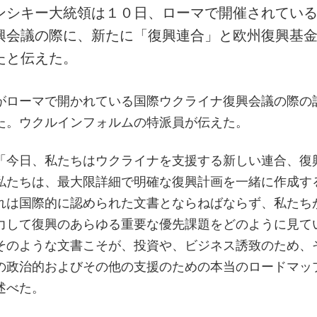
ンシキー大統領は１０日、ローマで開催されてい
興会議の際に、新たに「復興連合」と欧州復興基
たと伝えた。
がローマで開かれている国際ウクライナ復興会議の際の
た。ウクルインフォルムの特派員が伝えた。
「今日、私たちはウクライナを支援する新しい連合、復
私たちは、最大限詳細で明確な復興計画を一緒に作成す
れは国際的に認められた文書とならねばならず、私たち
力して復興のあらゆる重要な優先課題をどのように見て
そのような文書こそが、投資や、ビジネス誘致のため、
の政治的およびその他の支援のための本当のロードマッ
述べた。