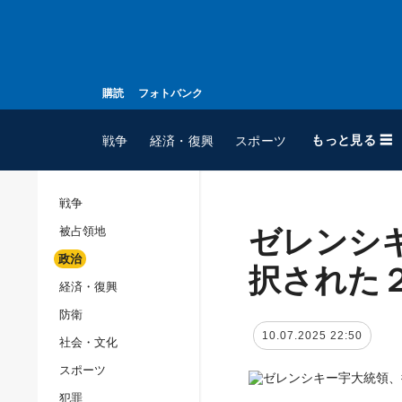
購読
フォトバンク
もっと見る ☰
戦争
経済・復興
スポーツ
戦争
ゼレンシ
被占領地
全てのトピック
政治
戦争
択された
経済・復興
被占領地
防衛
政治
10.07.2025 22:50
社会・文化
経済・復興
スポーツ
防衛
犯罪